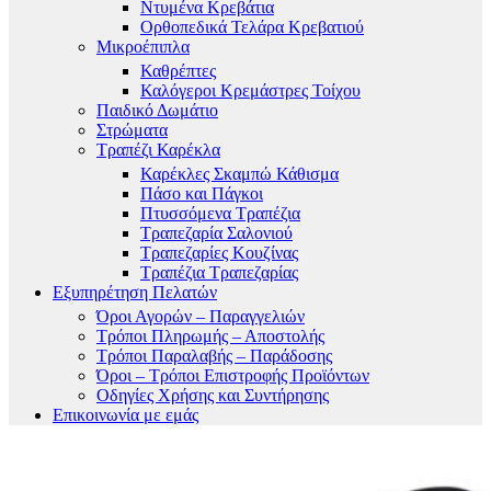
Ντυμένα Κρεβάτια
Ορθοπεδικά Τελάρα Κρεβατιού
Μικροέπιπλα
Καθρέπτες
Καλόγεροι Κρεμάστρες Τοίχου
Παιδικό Δωμάτιο
Στρώματα
Τραπέζι Καρέκλα
Καρέκλες Σκαμπώ Κάθισμα
Πάσο και Πάγκοι
Πτυσσόμενα Τραπέζια
Τραπεζαρία Σαλονιού
Τραπεζαρίες Κουζίνας
Τραπέζια Τραπεζαρίας
Εξυπηρέτηση Πελατών
Όροι Αγορών – Παραγγελιών
Τρόποι Πληρωμής – Αποστολής
Τρόποι Παραλαβής – Παράδοσης
Όροι – Τρόποι Επιστροφής Προϊόντων
Οδηγίες Χρήσης και Συντήρησης
Επικοινωνία με εμάς