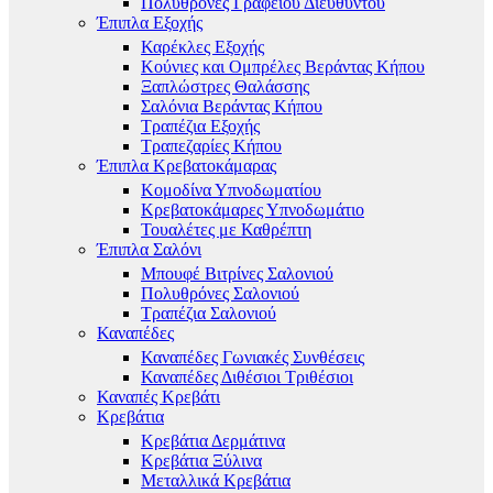
Πολυθρόνες Γραφείου Διευθυντού
Έπιπλα Εξοχής
Καρέκλες Εξοχής
Κούνιες και Ομπρέλες Βεράντας Κήπου
Ξαπλώστρες Θαλάσσης
Σαλόνια Βεράντας Κήπου
Τραπέζια Εξοχής
Τραπεζαρίες Κήπου
Έπιπλα Κρεβατοκάμαρας
Κομοδίνα Υπνοδωματίου
Κρεβατοκάμαρες Υπνοδωμάτιο
Τουαλέτες με Καθρέπτη
Έπιπλα Σαλόνι
Μπουφέ Βιτρίνες Σαλονιού
Πολυθρόνες Σαλονιού
Τραπέζια Σαλονιού
Καναπέδες
Καναπέδες Γωνιακές Συνθέσεις
Καναπέδες Διθέσιοι Τριθέσιοι
Καναπές Κρεβάτι
Κρεβάτια
Κρεβάτια Δερμάτινα
Κρεβάτια Ξύλινα
Μεταλλικά Κρεβάτια