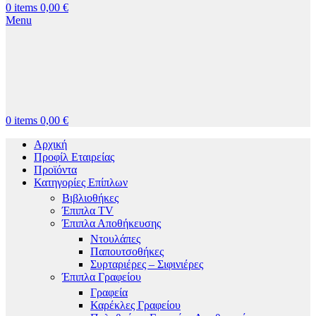
0
items
0,00
€
Menu
0
items
0,00
€
Αρχική
Προφίλ Εταιρείας
Προϊόντα
Κατηγορίες Επίπλων
Βιβλιοθήκες
Έπιπλα TV
Έπιπλα Αποθήκευσης
Ντουλάπες
Παπουτσοθήκες
Συρταριέρες – Σιφινιέρες
Έπιπλα Γραφείου
Γραφεία
Καρέκλες Γραφείου