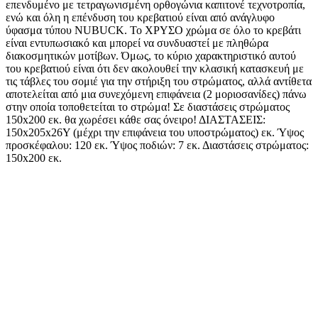
επενδυμένο με τετραγωνισμένη ορθογώνια καπιτονέ τεχνοτροπία,
ενώ και όλη η επένδυση του κρεβατιού είναι από ανάγλυφο
ύφασμα τύπου NUBUCK. Το ΧΡΥΣΟ χρώμα σε όλο το κρεβάτι
είναι εντυπωσιακό και μπορεί να συνδυαστεί με πληθώρα
διακοσμητικών μοτίβων. Όμως, το κύριο χαρακτηριστικό αυτού
του κρεβατιού είναι ότι δεν ακολουθεί την κλασική κατασκευή με
τις τάβλες του σομιέ για την στήριξη του στρώματος, αλλά αντίθετα
αποτελείται από μια συνεχόμενη επιφάνεια (2 μοριοσανίδες) πάνω
στην οποία τοποθετείται το στρώμα! Σε διαστάσεις στρώματος
150x200 εκ. θα χωρέσει κάθε σας όνειρο! ΔΙΑΣΤΑΣΕΙΣ:
150x205x26Υ (μέχρι την επιφάνεια του υποστρώματος) εκ. Ύψος
προσκέφαλου: 120 εκ. Ύψος ποδιών: 7 εκ. Διαστάσεις στρώματος:
150x200 εκ.