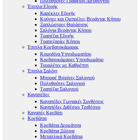
Πολυθρόνες Γραφείου Διευθυντού
Έπιπλα Εξοχής
Καρέκλες Εξοχής
Κούνιες και Ομπρέλες Βεράντας Κήπου
Ξαπλώστρες Θαλάσσης
Σαλόνια Βεράντας Κήπου
Τραπέζια Εξοχής
Τραπεζαρίες Κήπου
Έπιπλα Κρεβατοκάμαρας
Κομοδίνα Υπνοδωματίου
Κρεβατοκάμαρες Υπνοδωμάτιο
Τουαλέτες με Καθρέπτη
Έπιπλα Σαλόνι
Μπουφέ Βιτρίνες Σαλονιού
Πολυθρόνες Σαλονιού
Τραπέζια Σαλονιού
Καναπέδες
Καναπέδες Γωνιακές Συνθέσεις
Καναπέδες Διθέσιοι Τριθέσιοι
Καναπές Κρεβάτι
Κρεβάτια
Κρεβάτια Δερμάτινα
Κρεβάτια Ξύλινα
Μεταλλικά Κρεβάτια