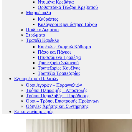
Ντυμένα Κρεβάτια
Ορθοπεδικά Τελάρα Κρεβατιού
Μικροέπιπλα
Καθρέπτες
Καλόγεροι Κρεμάστρες Τοίχου
Παιδικό Δωμάτιο
Στρώματα
Τραπέζι Καρέκλα
Καρέκλες Σκαμπώ Κάθισμα
Πάσο και Πάγκοι
Πτυσσόμενα Τραπέζια
Τραπεζαρία Σαλονιού
Τραπεζαρίες Κουζίνας
Τραπέζια Τραπεζαρίας
Εξυπηρέτηση Πελατών
Όροι Αγορών – Παραγγελιών
Τρόποι Πληρωμής – Αποστολής
Τρόποι Παραλαβής – Παράδοσης
Όροι – Τρόποι Επιστροφής Προϊόντων
Οδηγίες Χρήσης και Συντήρησης
Επικοινωνία με εμάς