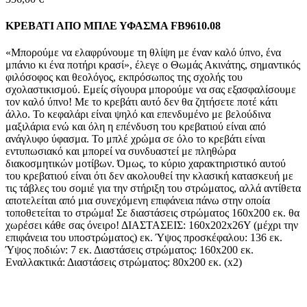
ΚΡΕΒΑΤΙ ΑΠΟ ΜΠΛΕ ΥΦΑΣΜΑ FB9610.08
«Μπορούμε να ελαφρύνουμε τη θλίψη με έναν καλό ύπνο, ένα
μπάνιο κι ένα ποτήρι κρασί», έλεγε ο Θωμάς Ακινάτης, σημαντικός
φιλόσοφος και θεολόγος, εκπρόσωπος της σχολής του
σχολαστικισμού. Εμείς σίγουρα μπορούμε να σας εξασφαλίσουμε
τον καλό ύπνο! Με το κρεβάτι αυτό δεν θα ζητήσετε ποτέ κάτι
άλλο. Το κεφαλάρι είναι ψηλό και επενδυμένο με βελούδινα
μαξιλάρια ενώ και όλη η επένδυση του κρεβατιού είναι από
ανάγλυφο ύφασμα. Το μπλέ χρώμα σε όλο το κρεβάτι είναι
εντυπωσιακό και μπορεί να συνδυαστεί με πληθώρα
διακοσμητικών μοτίβων. Όμως, το κύριο χαρακτηριστικό αυτού
του κρεβατιού είναι ότι δεν ακολουθεί την κλασική κατασκευή με
τις τάβλες του σομιέ για την στήριξη του στρώματος, αλλά αντίθετα
αποτελείται από μια συνεχόμενη επιφάνεια πάνω στην οποία
τοποθετείται το στρώμα! Σε διαστάσεις στρώματος 160x200 εκ. θα
χωρέσει κάθε σας όνειρο! ΔΙΑΣΤΑΣΕΙΣ: 160x202x26Υ (μέχρι την
επιφάνεια του υποστρώματος) εκ. Ύψος προσκέφαλου: 136 εκ.
Ύψος ποδιών: 7 εκ. Διαστάσεις στρώματος: 160x200 εκ.
Εναλλακτικά: Διαστάσεις στρώματος: 80x200 εκ. (x2)