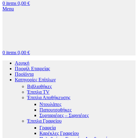
0
items
0,00
€
Menu
0
items
0,00
€
Αρχική
Προφίλ Εταιρείας
Προϊόντα
Κατηγορίες Επίπλων
Βιβλιοθήκες
Έπιπλα TV
Έπιπλα Αποθήκευσης
Ντουλάπες
Παπουτσοθήκες
Συρταριέρες – Σιφινιέρες
Έπιπλα Γραφείου
Γραφεία
Καρέκλες Γραφείου