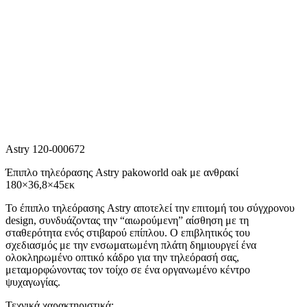
Astry 120-000672
Έπιπλο τηλεόρασης Astry pakoworld oak με ανθρακί
180×36,8×45εκ
Το έπιπλο τηλεόρασης Astry αποτελεί την επιτομή του σύγχρονου
design, συνδυάζοντας την “αιωρούμενη” αίσθηση με τη
σταθερότητα ενός στιβαρού επίπλου. Ο επιβλητικός του
σχεδιασμός με την ενσωματωμένη πλάτη δημιουργεί ένα
ολοκληρωμένο οπτικό κάδρο για την τηλεόρασή σας,
μεταμορφώνοντας τον τοίχο σε ένα οργανωμένο κέντρο
ψυχαγωγίας.
Τεχνικά χαρακτηριστικά: