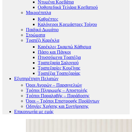
Ντυμένα Κρεβάτια
Ορθοπεδικά Τελάρα Κρεβατιού
Μικροέπιπλα
Καθρέπτες
Καλόγεροι Κρεμάστρες Τοίχου
Παιδικό Δωμάτιο
Στρώματα
Τραπέζι Καρέκλα
Καρέκλες Σκαμπώ Κάθισμα
Πάσο και Πάγκοι
Πτυσσόμενα Τραπέζια
Τραπεζαρία Σαλονιού
Τραπεζαρίες Κουζίνας
Τραπέζια Τραπεζαρίας
Εξυπηρέτηση Πελατών
Όροι Αγορών – Παραγγελιών
Τρόποι Πληρωμής – Αποστολής
Τρόποι Παραλαβής – Παράδοσης
Όροι – Τρόποι Επιστροφής Προϊόντων
Οδηγίες Χρήσης και Συντήρησης
Επικοινωνία με εμάς