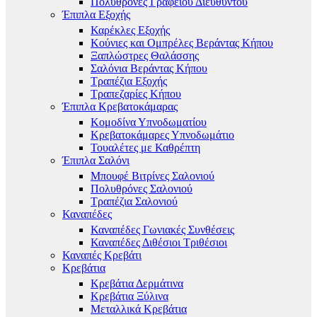
Πολυθρόνες Γραφείου Διευθυντού
Έπιπλα Εξοχής
Καρέκλες Εξοχής
Κούνιες και Ομπρέλες Βεράντας Κήπου
Ξαπλώστρες Θαλάσσης
Σαλόνια Βεράντας Κήπου
Τραπέζια Εξοχής
Τραπεζαρίες Κήπου
Έπιπλα Κρεβατοκάμαρας
Κομοδίνα Υπνοδωματίου
Κρεβατοκάμαρες Υπνοδωμάτιο
Τουαλέτες με Καθρέπτη
Έπιπλα Σαλόνι
Μπουφέ Βιτρίνες Σαλονιού
Πολυθρόνες Σαλονιού
Τραπέζια Σαλονιού
Καναπέδες
Καναπέδες Γωνιακές Συνθέσεις
Καναπέδες Διθέσιοι Τριθέσιοι
Καναπές Κρεβάτι
Κρεβάτια
Κρεβάτια Δερμάτινα
Κρεβάτια Ξύλινα
Μεταλλικά Κρεβάτια