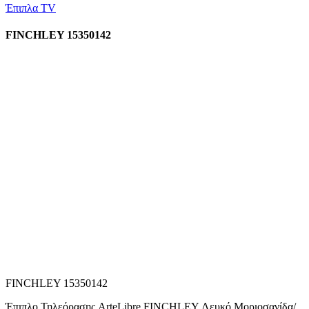
Έπιπλα TV
FINCHLEY 15350142
FINCHLEY 15350142
Έπιπλο Τηλεόρασης ArteLibre FINCHLEY Λευκό Μοριοσανίδα/