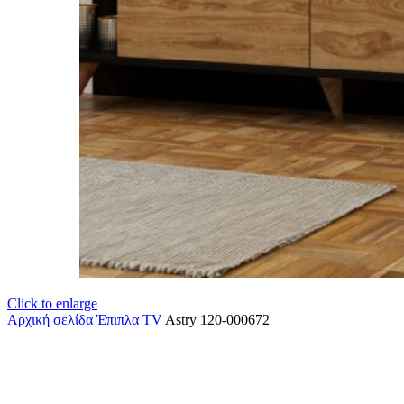
Click to enlarge
Αρχική σελίδα
Έπιπλα TV
Astry 120-000672