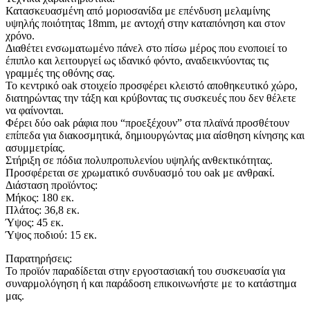
Κατασκευασμένη από μοριοσανίδα με επένδυση μελαμίνης
υψηλής ποιότητας 18mm, με αντοχή στην καταπόνηση και στον
χρόνο.
Διαθέτει ενσωματωμένο πάνελ στο πίσω μέρος που ενοποιεί το
έπιπλο και λειτουργεί ως ιδανικό φόντο, αναδεικνύοντας τις
γραμμές της οθόνης σας.
Το κεντρικό oak στοιχείο προσφέρει κλειστό αποθηκευτικό χώρο,
διατηρώντας την τάξη και κρύβοντας τις συσκευές που δεν θέλετε
να φαίνονται.
Φέρει δύο oak ράφια που “προεξέχουν” στα πλαϊνά προσθέτουν
επίπεδα για διακοσμητικά, δημιουργώντας μια αίσθηση κίνησης και
ασυμμετρίας.
Στήριξη σε πόδια πολυπροπυλενίου υψηλής ανθεκτικότητας.
Προσφέρεται σε χρωματικό συνδυασμό του oak με ανθρακί.
Διάσταση προϊόντος:
Μήκος: 180 εκ.
Πλάτος: 36,8 εκ.
Ύψος: 45 εκ.
Ύψος ποδιού: 15 εκ.
Παρατηρήσεις:
Το προϊόν παραδίδεται στην εργοστασιακή του συσκευασία για
συναρμολόγηση ή και παράδοση επικοινωνήστε με το κατάστημα
μας.