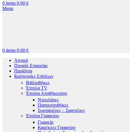
0
items
0,00
€
Menu
0
items
0,00
€
Αρχική
Προφίλ Εταιρείας
Προϊόντα
Κατηγορίες Επίπλων
Βιβλιοθήκες
Έπιπλα TV
Έπιπλα Αποθήκευσης
Ντουλάπες
Παπουτσοθήκες
Συρταριέρες – Σιφινιέρες
Έπιπλα Γραφείου
Γραφεία
Καρέκλες Γραφείου