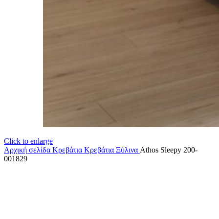
Click to enlarge
Αρχική σελίδα
Κρεβάτια
Κρεβάτια Ξύλινα
Athos Sleepy 200-
001829