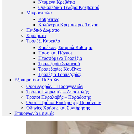
Ντυμένα Κρεβάτια
Ορθοπεδικά Τελάρα Κρεβατιού
Μικροέπιπλα
Καθρέπτες
Καλόγεροι Κρεμάστρες Τοίχου
Παιδικό Δωμάτιο
Στρώματα
Τραπέζι Καρέκλα
Καρέκλες Σκαμπώ Κάθισμα
Πάσο και Πάγκοι
Πτυσσόμενα Τραπέζια
Τραπεζαρία Σαλονιού
Τραπεζαρίες Κουζίνας
Τραπέζια Τραπεζαρίας
Εξυπηρέτηση Πελατών
Όροι Αγορών – Παραγγελιών
Τρόποι Πληρωμής – Αποστολής
Τρόποι Παραλαβής – Παράδοσης
Όροι – Τρόποι Επιστροφής Προϊόντων
Οδηγίες Χρήσης και Συντήρησης
Επικοινωνία με εμάς