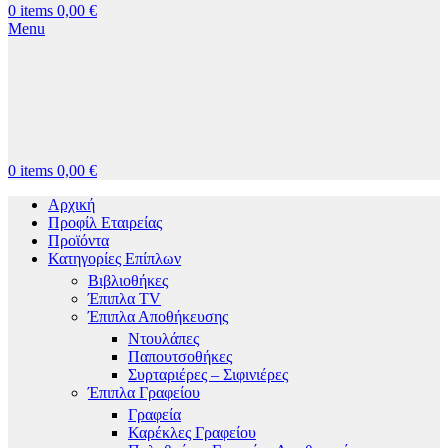
0
items
0,00
€
Menu
0
items
0,00
€
Αρχική
Προφίλ Εταιρείας
Προϊόντα
Κατηγορίες Επίπλων
Βιβλιοθήκες
Έπιπλα TV
Έπιπλα Αποθήκευσης
Ντουλάπες
Παπουτσοθήκες
Συρταριέρες – Σιφινιέρες
Έπιπλα Γραφείου
Γραφεία
Καρέκλες Γραφείου