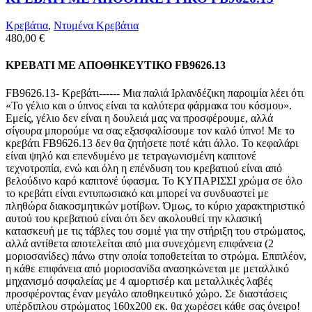
Κρεβάτια
,
Ντυμένα Κρεβάτια
480,00
€
ΚΡΕΒΑΤΙ ΜΕ ΑΠΟΘΗΚΕΥΤΙΚΟ FB9626.13
FB9626.13- Κρεβάτι------ Μια παλιά Ιρλανδέζικη παροιμία λέει ότι
«Το γέλιο και ο ύπνος είναι τα καλύτερα φάρμακα του κόσμου».
Εμείς, γέλιο δεν είναι η δουλειά μας να προσφέρουμε, αλλά
σίγουρα μπορούμε να σας εξασφαλίσουμε τον καλό ύπνο! Με το
κρεβάτι FB9626.13 δεν θα ζητήσετε ποτέ κάτι άλλο. Το κεφαλάρι
είναι ψηλό και επενδυμένο με τετραγωνισμένη καπιτονέ
τεχνοτροπία, ενώ και όλη η επένδυση του κρεβατιού είναι από
βελούδινο καρό καπιτονέ ύφασμα. Το ΚΥΠΑΡΙΣΣΙ χρώμα σε όλο
το κρεβάτι είναι εντυπωσιακό και μπορεί να συνδυαστεί με
πληθώρα διακοσμητικών μοτίβων. Όμως, το κύριο χαρακτηριστικό
αυτού του κρεβατιού είναι ότι δεν ακολουθεί την κλασική
κατασκευή με τις τάβλες του σομιέ για την στήριξη του στρώματος,
αλλά αντίθετα αποτελείται από μια συνεχόμενη επιφάνεια (2
μοριοσανίδες) πάνω στην οποία τοποθετείται το στρώμα. Επιπλέον,
η κάθε επιφάνεια από μοριοσανίδα ανασηκώνεται με μεταλλικό
μηχανισμό ασφαλείας με 4 αμορτισέρ και μεταλλικές λαβές
προσφέροντας έναν μεγάλο αποθηκευτικό χώρο. Σε διαστάσεις
υπέρδιπλου στρώματος 160x200 εκ. θα χωρέσει κάθε σας όνειρο!