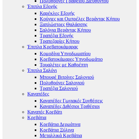
Πολυθρόνες Γραφείου Διευθυντού
Έπιπλα Εξοχής
Καρέκλες Εξοχής
Κούνιες και Ομπρέλες Βεράντας Κήπου
Ξαπλώστρες Θαλάσσης
Σαλόνια Βεράντας Κήπου
Τραπέζια Εξοχής
Τραπεζαρίες Κήπου
Έπιπλα Κρεβατοκάμαρας
Κομοδίνα Υπνοδωματίου
Κρεβατοκάμαρες Υπνοδωμάτιο
Τουαλέτες με Καθρέπτη
Έπιπλα Σαλόνι
Μπουφέ Βιτρίνες Σαλονιού
Πολυθρόνες Σαλονιού
Τραπέζια Σαλονιού
Καναπέδες
Καναπέδες Γωνιακές Συνθέσεις
Καναπέδες Διθέσιοι Τριθέσιοι
Καναπές Κρεβάτι
Κρεβάτια
Κρεβάτια Δερμάτινα
Κρεβάτια Ξύλινα
Μεταλλικά Κρεβάτια