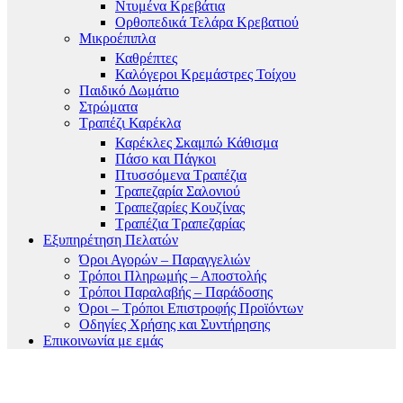
Ντυμένα Κρεβάτια
Ορθοπεδικά Τελάρα Κρεβατιού
Μικροέπιπλα
Καθρέπτες
Καλόγεροι Κρεμάστρες Τοίχου
Παιδικό Δωμάτιο
Στρώματα
Τραπέζι Καρέκλα
Καρέκλες Σκαμπώ Κάθισμα
Πάσο και Πάγκοι
Πτυσσόμενα Τραπέζια
Τραπεζαρία Σαλονιού
Τραπεζαρίες Κουζίνας
Τραπέζια Τραπεζαρίας
Εξυπηρέτηση Πελατών
Όροι Αγορών – Παραγγελιών
Τρόποι Πληρωμής – Αποστολής
Τρόποι Παραλαβής – Παράδοσης
Όροι – Τρόποι Επιστροφής Προϊόντων
Οδηγίες Χρήσης και Συντήρησης
Επικοινωνία με εμάς