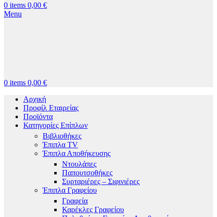
0
items
0,00
€
Menu
0
items
0,00
€
Αρχική
Προφίλ Εταιρείας
Προϊόντα
Κατηγορίες Επίπλων
Βιβλιοθήκες
Έπιπλα TV
Έπιπλα Αποθήκευσης
Ντουλάπες
Παπουτσοθήκες
Συρταριέρες – Σιφινιέρες
Έπιπλα Γραφείου
Γραφεία
Καρέκλες Γραφείου