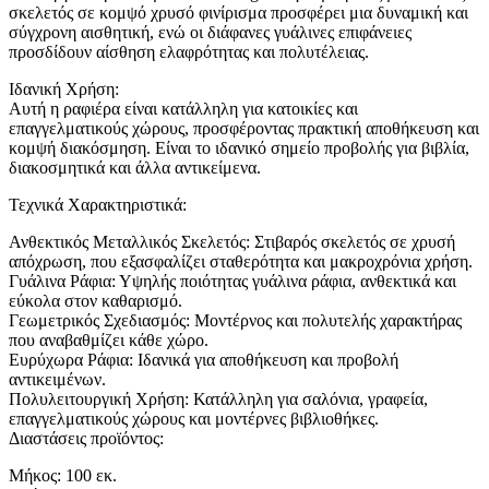
σκελετός σε κομψό χρυσό φινίρισμα προσφέρει μια δυναμική και
σύγχρονη αισθητική, ενώ οι διάφανες γυάλινες επιφάνειες
προσδίδουν αίσθηση ελαφρότητας και πολυτέλειας.
Ιδανική Χρήση:
Αυτή η ραφιέρα είναι κατάλληλη για κατοικίες και
επαγγελματικούς χώρους, προσφέροντας πρακτική αποθήκευση και
κομψή διακόσμηση. Είναι το ιδανικό σημείο προβολής για βιβλία,
διακοσμητικά και άλλα αντικείμενα.
Τεχνικά Χαρακτηριστικά:
Ανθεκτικός Μεταλλικός Σκελετός: Στιβαρός σκελετός σε χρυσή
απόχρωση, που εξασφαλίζει σταθερότητα και μακροχρόνια χρήση.
Γυάλινα Ράφια: Υψηλής ποιότητας γυάλινα ράφια, ανθεκτικά και
εύκολα στον καθαρισμό.
Γεωμετρικός Σχεδιασμός: Μοντέρνος και πολυτελής χαρακτήρας
που αναβαθμίζει κάθε χώρο.
Ευρύχωρα Ράφια: Ιδανικά για αποθήκευση και προβολή
αντικειμένων.
Πολυλειτουργική Χρήση: Κατάλληλη για σαλόνια, γραφεία,
επαγγελματικούς χώρους και μοντέρνες βιβλιοθήκες.
Διαστάσεις προϊόντος:
Μήκος: 100 εκ.