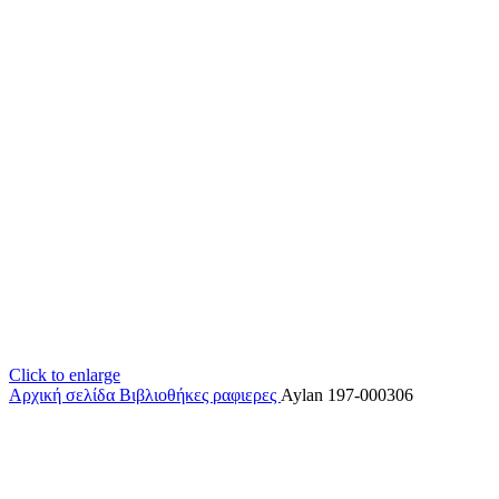
Click to enlarge
Αρχική σελίδα
Βιβλιοθήκες
ραφιερες
Aylan 197-000306