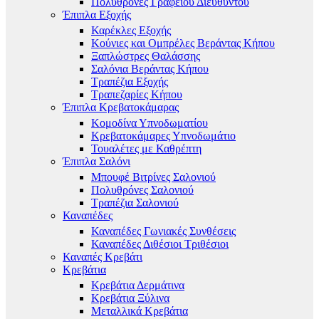
Πολυθρόνες Γραφείου Διευθυντού
Έπιπλα Εξοχής
Καρέκλες Εξοχής
Κούνιες και Ομπρέλες Βεράντας Κήπου
Ξαπλώστρες Θαλάσσης
Σαλόνια Βεράντας Κήπου
Τραπέζια Εξοχής
Τραπεζαρίες Κήπου
Έπιπλα Κρεβατοκάμαρας
Κομοδίνα Υπνοδωματίου
Κρεβατοκάμαρες Υπνοδωμάτιο
Τουαλέτες με Καθρέπτη
Έπιπλα Σαλόνι
Μπουφέ Βιτρίνες Σαλονιού
Πολυθρόνες Σαλονιού
Τραπέζια Σαλονιού
Καναπέδες
Καναπέδες Γωνιακές Συνθέσεις
Καναπέδες Διθέσιοι Τριθέσιοι
Καναπές Κρεβάτι
Κρεβάτια
Κρεβάτια Δερμάτινα
Κρεβάτια Ξύλινα
Μεταλλικά Κρεβάτια