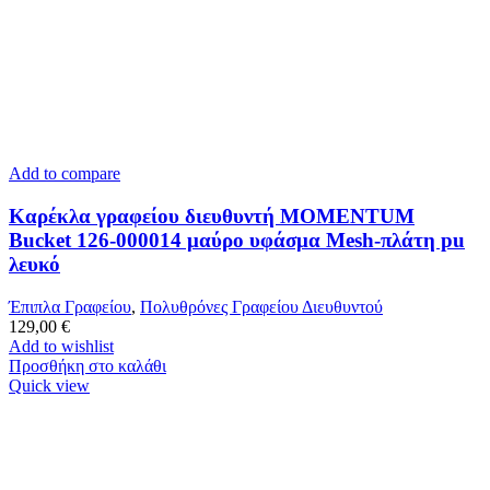
Add to compare
Καρέκλα γραφείου διευθυντή MOMENTUM
Bucket 126-000014 μαύρο υφάσμα Mesh-πλάτη pu
λευκό
Έπιπλα Γραφείου
,
Πολυθρόνες Γραφείου Διευθυντού
129,00
€
Add to wishlist
Προσθήκη στο καλάθι
Quick view