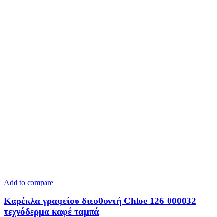
Add to compare
Καρέκλα γραφείου διευθυντή Chloe 126-000032
τεχνόδερμα καφέ ταμπά