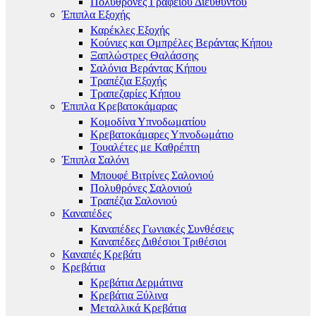
Πολυθρόνες Γραφείου Διευθυντού
Έπιπλα Εξοχής
Καρέκλες Εξοχής
Κούνιες και Ομπρέλες Βεράντας Κήπου
Ξαπλώστρες Θαλάσσης
Σαλόνια Βεράντας Κήπου
Τραπέζια Εξοχής
Τραπεζαρίες Κήπου
Έπιπλα Κρεβατοκάμαρας
Κομοδίνα Υπνοδωματίου
Κρεβατοκάμαρες Υπνοδωμάτιο
Τουαλέτες με Καθρέπτη
Έπιπλα Σαλόνι
Μπουφέ Βιτρίνες Σαλονιού
Πολυθρόνες Σαλονιού
Τραπέζια Σαλονιού
Καναπέδες
Καναπέδες Γωνιακές Συνθέσεις
Καναπέδες Διθέσιοι Τριθέσιοι
Καναπές Κρεβάτι
Κρεβάτια
Κρεβάτια Δερμάτινα
Κρεβάτια Ξύλινα
Μεταλλικά Κρεβάτια