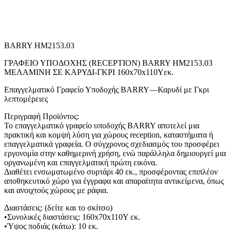
BARRY HM2153.03
ΓΡΑΦΕΙΟ ΥΠΟΔΟΧΗΣ (RECEPTION) BARRY HM2153.03
ΜΕΛΑΜΙΝΗ ΣΕ ΚΑΡΥΔΙ-ΓΚΡΙ 160x70x110Υεκ.
Επαγγελματικό Γραφείο Υποδοχής BARRY—Καρυδί με Γκρι
λεπτομέρειες
Περιγραφή Προϊόντος:
Το επαγγελματικό γραφείο υποδοχής BARRY αποτελεί μια
πρακτική και κομψή λύση για χώρους reception, καταστήματα ή
επαγγελματικά γραφεία. Ο σύγχρονος σχεδιασμός του προσφέρει
εργονομία στην καθημερινή χρήση, ενώ παράλληλα δημιουργεί μια
οργανωμένη και επαγγελματική πρώτη εικόνα.
Διαθέτει ενσωματωμένο συρτάρι 40 εκ., προσφέροντας επιπλέον
αποθηκευτικό χώρο για έγγραφα και απαραίτητα αντικείμενα, όπως
και ανοιχτούς χώρους με ράφια.
Διαστάσεις: (δείτε και το σκίτσο)
•Συνολικές διαστάσεις: 160x70x110Υ εκ.
•Ύψος ποδιάς (κάτω): 10 εκ.