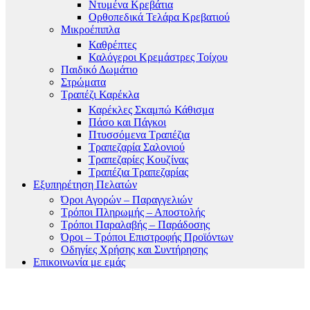
Ντυμένα Κρεβάτια
Ορθοπεδικά Τελάρα Κρεβατιού
Μικροέπιπλα
Καθρέπτες
Καλόγεροι Κρεμάστρες Τοίχου
Παιδικό Δωμάτιο
Στρώματα
Τραπέζι Καρέκλα
Καρέκλες Σκαμπώ Κάθισμα
Πάσο και Πάγκοι
Πτυσσόμενα Τραπέζια
Τραπεζαρία Σαλονιού
Τραπεζαρίες Κουζίνας
Τραπέζια Τραπεζαρίας
Εξυπηρέτηση Πελατών
Όροι Αγορών – Παραγγελιών
Τρόποι Πληρωμής – Αποστολής
Τρόποι Παραλαβής – Παράδοσης
Όροι – Τρόποι Επιστροφής Προϊόντων
Οδηγίες Χρήσης και Συντήρησης
Επικοινωνία με εμάς