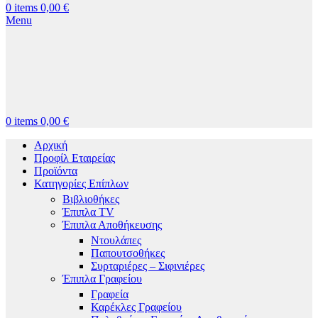
0
items
0,00
€
Menu
0
items
0,00
€
Αρχική
Προφίλ Εταιρείας
Προϊόντα
Κατηγορίες Επίπλων
Βιβλιοθήκες
Έπιπλα TV
Έπιπλα Αποθήκευσης
Ντουλάπες
Παπουτσοθήκες
Συρταριέρες – Σιφινιέρες
Έπιπλα Γραφείου
Γραφεία
Καρέκλες Γραφείου