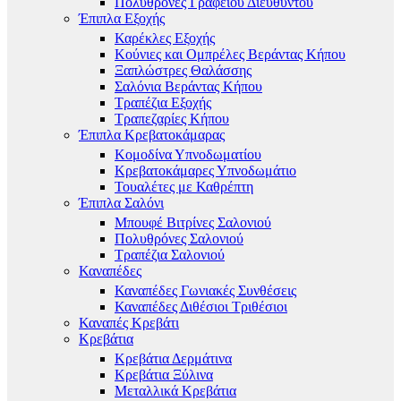
Πολυθρόνες Γραφείου Διευθυντού
Έπιπλα Εξοχής
Καρέκλες Εξοχής
Κούνιες και Ομπρέλες Βεράντας Κήπου
Ξαπλώστρες Θαλάσσης
Σαλόνια Βεράντας Κήπου
Τραπέζια Εξοχής
Τραπεζαρίες Κήπου
Έπιπλα Κρεβατοκάμαρας
Κομοδίνα Υπνοδωματίου
Κρεβατοκάμαρες Υπνοδωμάτιο
Τουαλέτες με Καθρέπτη
Έπιπλα Σαλόνι
Μπουφέ Βιτρίνες Σαλονιού
Πολυθρόνες Σαλονιού
Τραπέζια Σαλονιού
Καναπέδες
Καναπέδες Γωνιακές Συνθέσεις
Καναπέδες Διθέσιοι Τριθέσιοι
Καναπές Κρεβάτι
Κρεβάτια
Κρεβάτια Δερμάτινα
Κρεβάτια Ξύλινα
Μεταλλικά Κρεβάτια