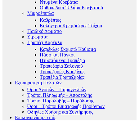
Ντυμένα Κρεβάτια
Ορθοπεδικά Τελάρα Κρεβατιού
Μικροέπιπλα
Καθρέπτες
Καλόγεροι Κρεμάστρες Τοίχου
Παιδικό Δωμάτιο
Στρώματα
Τραπέζι Καρέκλα
Καρέκλες Σκαμπώ Κάθισμα
Πάσο και Πάγκοι
Πτυσσόμενα Τραπέζια
Τραπεζαρία Σαλονιού
Τραπεζαρίες Κουζίνας
Τραπέζια Τραπεζαρίας
Εξυπηρέτηση Πελατών
Όροι Αγορών – Παραγγελιών
Τρόποι Πληρωμής – Αποστολής
Τρόποι Παραλαβής – Παράδοσης
Όροι – Τρόποι Επιστροφής Προϊόντων
Οδηγίες Χρήσης και Συντήρησης
Επικοινωνία με εμάς