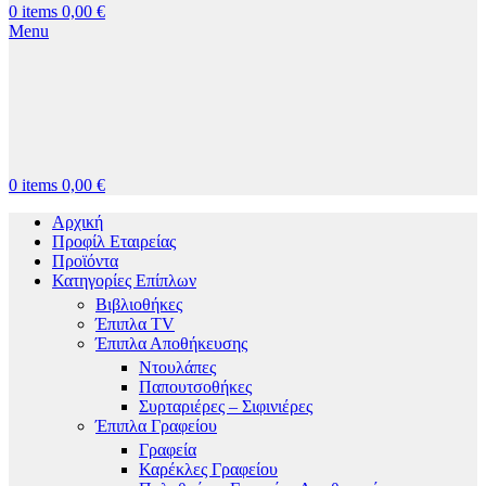
0
items
0,00
€
Menu
0
items
0,00
€
Αρχική
Προφίλ Εταιρείας
Προϊόντα
Κατηγορίες Επίπλων
Βιβλιοθήκες
Έπιπλα TV
Έπιπλα Αποθήκευσης
Ντουλάπες
Παπουτσοθήκες
Συρταριέρες – Σιφινιέρες
Έπιπλα Γραφείου
Γραφεία
Καρέκλες Γραφείου