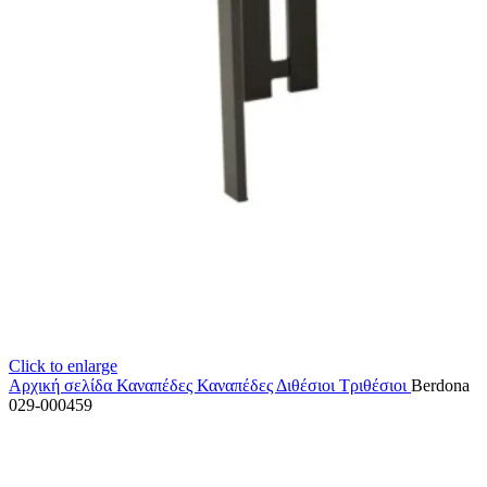
Click to enlarge
Αρχική σελίδα
Καναπέδες
Καναπέδες Διθέσιοι Τριθέσιοι
Berdona
029-000459