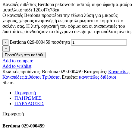
Καναπές διθέσιος Berdona pakoworld ασπρόμαυρο ύφασμα-μαύρο
μεταλλικό πόδι 120x47x78εκ
Ο καναπές Berdona προσφέρει την τέλεια λύση για μικρούς
χώρους, χώρους αναμονής ή ως συμπληρωματικό κομμάτι στο
σαλόνι σας. Η λιτή, οργανική του φόρμα και οι αναπαυτικές του
διαστάσεις συνδυάζουν το σύγχρονο design με την απόλυτη άνεση.
Berdona 029-000459 ποσότητα
Προσθήκη στο καλάθι
Add to compare
Add to wishlist
Κωδικός προϊόντος:
Berdona 029-000459
Κατηγορίες:
Καναπέδες
,
Καναπέδες Διθέσιοι Τριθέσιοι
Ετικέτα:
καναπέδες διθέσιοι
Share:
Περιγραφή
ΠΛΗΡΩΜΕΣ
ΠΑΡΑΔΟΣΕΙΣ
Περιγραφή
Berdona 029-000459