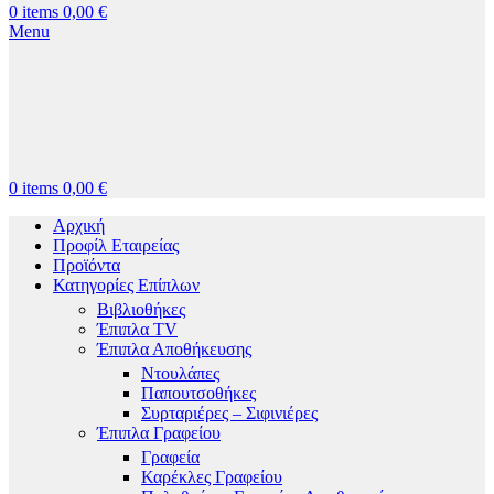
0
items
0,00
€
Menu
0
items
0,00
€
Αρχική
Προφίλ Εταιρείας
Προϊόντα
Κατηγορίες Επίπλων
Βιβλιοθήκες
Έπιπλα TV
Έπιπλα Αποθήκευσης
Ντουλάπες
Παπουτσοθήκες
Συρταριέρες – Σιφινιέρες
Έπιπλα Γραφείου
Γραφεία
Καρέκλες Γραφείου