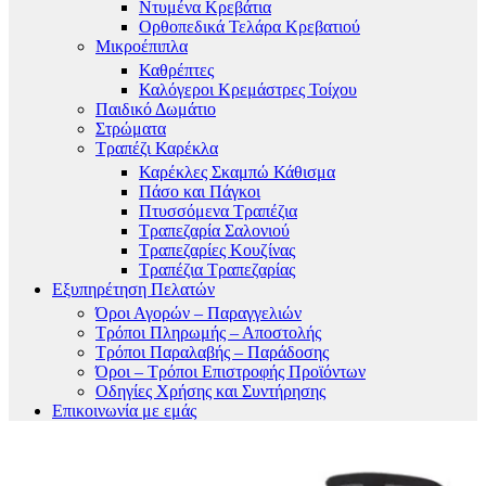
Ντυμένα Κρεβάτια
Ορθοπεδικά Τελάρα Κρεβατιού
Μικροέπιπλα
Καθρέπτες
Καλόγεροι Κρεμάστρες Τοίχου
Παιδικό Δωμάτιο
Στρώματα
Τραπέζι Καρέκλα
Καρέκλες Σκαμπώ Κάθισμα
Πάσο και Πάγκοι
Πτυσσόμενα Τραπέζια
Τραπεζαρία Σαλονιού
Τραπεζαρίες Κουζίνας
Τραπέζια Τραπεζαρίας
Εξυπηρέτηση Πελατών
Όροι Αγορών – Παραγγελιών
Τρόποι Πληρωμής – Αποστολής
Τρόποι Παραλαβής – Παράδοσης
Όροι – Τρόποι Επιστροφής Προϊόντων
Οδηγίες Χρήσης και Συντήρησης
Επικοινωνία με εμάς