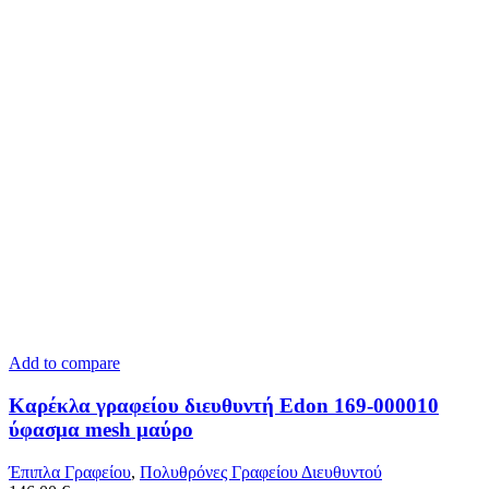
Add to compare
Καρέκλα γραφείου διευθυντή Edon 169-000010
ύφασμα mesh μαύρο
Έπιπλα Γραφείου
,
Πολυθρόνες Γραφείου Διευθυντού