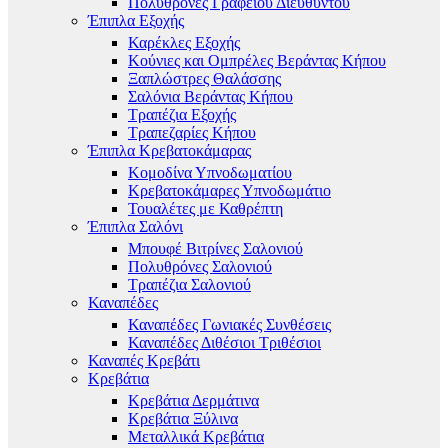
Πολυθρόνες Γραφείου Διευθυντού
Έπιπλα Εξοχής
Καρέκλες Εξοχής
Κούνιες και Ομπρέλες Βεράντας Κήπου
Ξαπλώστρες Θαλάσσης
Σαλόνια Βεράντας Κήπου
Τραπέζια Εξοχής
Τραπεζαρίες Κήπου
Έπιπλα Κρεβατοκάμαρας
Κομοδίνα Υπνοδωματίου
Κρεβατοκάμαρες Υπνοδωμάτιο
Τουαλέτες με Καθρέπτη
Έπιπλα Σαλόνι
Μπουφέ Βιτρίνες Σαλονιού
Πολυθρόνες Σαλονιού
Τραπέζια Σαλονιού
Καναπέδες
Καναπέδες Γωνιακές Συνθέσεις
Καναπέδες Διθέσιοι Τριθέσιοι
Καναπές Κρεβάτι
Κρεβάτια
Κρεβάτια Δερμάτινα
Κρεβάτια Ξύλινα
Μεταλλικά Κρεβάτια