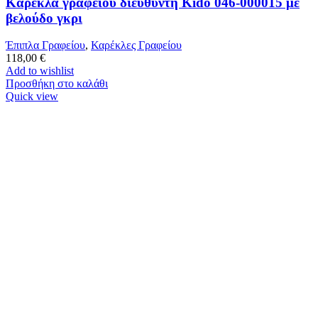
Καρέκλα γραφείου διευθυντή Kido 046-000015 με
βελούδο γκρι
Έπιπλα Γραφείου
,
Καρέκλες Γραφείου
118,00
€
Add to wishlist
Προσθήκη στο καλάθι
Quick view