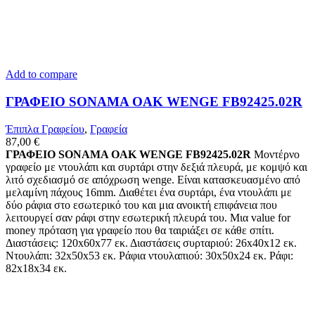
Add to compare
ΓΡΑΦΕΙΟ SONAMA OAK WENGE FB92425.02R
Έπιπλα Γραφείου
,
Γραφεία
87,00
€
ΓΡΑΦΕΙΟ SONAMA OAK WENGE FB92425.02R
Μοντέρνο
γραφείο με ντουλάπι και συρτάρι στην δεξιά πλευρά, με κομψό και
λιτό σχεδιασμό σε απόχρωση wenge. Είναι κατασκευασμένο από
μελαμίνη πάχους 16mm. Διαθέτει ένα συρτάρι, ένα ντουλάπι με
δύο ράφια στο εσωτερικό του και μια ανοικτή επιφάνεια που
λειτουργεί σαν ράφι στην εσωτερική πλευρά του. Μια value for
money πρόταση για γραφείο που θα ταιριάξει σε κάθε σπίτι.
Διαστάσεις: 120x60x77 εκ. Διαστάσεις συρταριού: 26x40x12 εκ.
Ντουλάπι: 32x50x53 εκ. Ράφια ντουλαπιού: 30x50x24 εκ. Ράφι:
82x18x34 εκ.