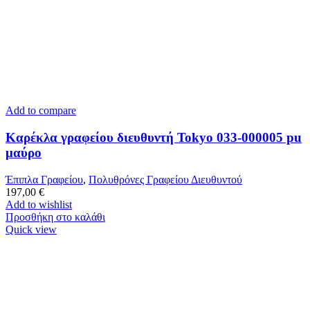
Add to compare
Καρέκλα γραφείου διευθυντή Tokyo 033-000005 pu
μαύρο
Έπιπλα Γραφείου
,
Πολυθρόνες Γραφείου Διευθυντού
197,00
€
Add to wishlist
Προσθήκη στο καλάθι
Quick view