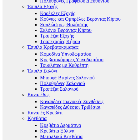
Πολυθρόνες Γραφείου Διευθυντού
Έπιπλα Εξοχής
Καρέκλες Εξοχής
Κούνιες και Ομπρέλες Βεράντας Κήπου
Ξαπλώστρες Θαλάσσης
Σαλόνια Βεράντας Κήπου
Τραπέζια Εξοχής
Τραπεζαρίες Κήπου
Έπιπλα Κρεβατοκάμαρας
Κομοδίνα Υπνοδωματίου
Κρεβατοκάμαρες Υπνοδωμάτιο
Τουαλέτες με Καθρέπτη
Έπιπλα Σαλόνι
Μπουφέ Βιτρίνες Σαλονιού
Πολυθρόνες Σαλονιού
Τραπέζια Σαλονιού
Καναπέδες
Καναπέδες Γωνιακές Συνθέσεις
Καναπέδες Διθέσιοι Τριθέσιοι
Καναπές Κρεβάτι
Κρεβάτια
Κρεβάτια Δερμάτινα
Κρεβάτια Ξύλινα
Μεταλλικά Κρεβάτια