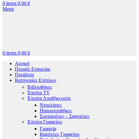
0
items
0,00
€
Menu
0
items
0,00
€
Αρχική
Προφίλ Εταιρείας
Προϊόντα
Κατηγορίες Επίπλων
Βιβλιοθήκες
Έπιπλα TV
Έπιπλα Αποθήκευσης
Ντουλάπες
Παπουτσοθήκες
Συρταριέρες – Σιφινιέρες
Έπιπλα Γραφείου
Γραφεία
Καρέκλες Γραφείου