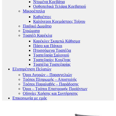
Ντυμένα Κρεβάτια
Ορθοπεδικά Τελάρα Κρεβατιού
Μικροέπιπλα
Καθρέπτες
Καλόγεροι Κρεμάστρες Τοίχου
Παιδικό Δωμάτιο
Στρώματα
Τραπέζι Καρέκλα
Καρέκλες Σκαμπώ Κάθισμα
Πάσο και Πάγκοι
Πτυσσόμενα Τραπέζια
Τραπεζαρία Σαλονιού
Τραπεζαρίες Κουζίνας
Τραπέζια Τραπεζαρίας
Εξυπηρέτηση Πελατών
Όροι Αγορών – Παραγγελιών
Τρόποι Πληρωμής – Αποστολής
Τρόποι Παραλαβής – Παράδοσης
Όροι – Τρόποι Επιστροφής Προϊόντων
Οδηγίες Χρήσης και Συντήρησης
Επικοινωνία με εμάς