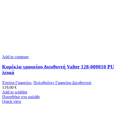
Add to compare
Καρέκλα γραφείου διευθυντή Valter 128-000010 PU
λευκό
Έπιπλα Γραφείου
,
Πολυθρόνες Γραφείου Διευθυντού
119,00
€
Add to wishlist
Προσθήκη στο καλάθι
Quick view