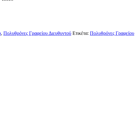
υ
,
Πολυθρόνες Γραφείου Διευθυντού
Ετικέτα:
Πολυθρόνες Γραφείου