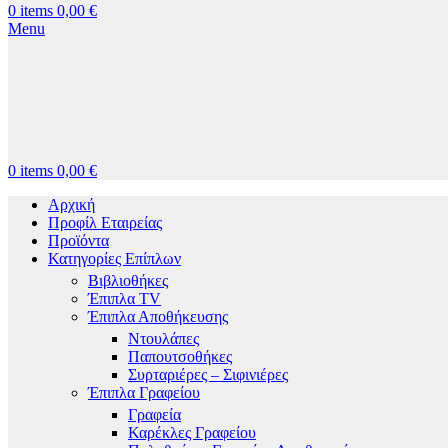
0
items
0,00
€
Menu
0
items
0,00
€
Αρχική
Προφίλ Εταιρείας
Προϊόντα
Κατηγορίες Επίπλων
Βιβλιοθήκες
Έπιπλα TV
Έπιπλα Αποθήκευσης
Ντουλάπες
Παπουτσοθήκες
Συρταριέρες – Σιφινιέρες
Έπιπλα Γραφείου
Γραφεία
Καρέκλες Γραφείου