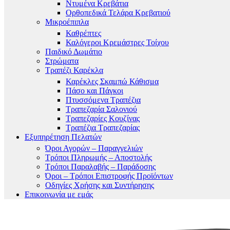
Ντυμένα Κρεβάτια
Ορθοπεδικά Τελάρα Κρεβατιού
Μικροέπιπλα
Καθρέπτες
Καλόγεροι Κρεμάστρες Τοίχου
Παιδικό Δωμάτιο
Στρώματα
Τραπέζι Καρέκλα
Καρέκλες Σκαμπώ Κάθισμα
Πάσο και Πάγκοι
Πτυσσόμενα Τραπέζια
Τραπεζαρία Σαλονιού
Τραπεζαρίες Κουζίνας
Τραπέζια Τραπεζαρίας
Εξυπηρέτηση Πελατών
Όροι Αγορών – Παραγγελιών
Τρόποι Πληρωμής – Αποστολής
Τρόποι Παραλαβής – Παράδοσης
Όροι – Τρόποι Επιστροφής Προϊόντων
Οδηγίες Χρήσης και Συντήρησης
Επικοινωνία με εμάς