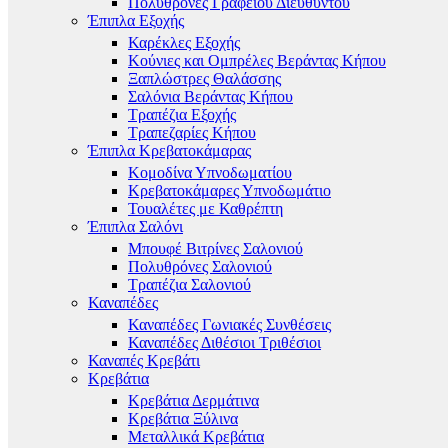
Πολυθρόνες Γραφείου Διευθυντού
Έπιπλα Εξοχής
Καρέκλες Εξοχής
Κούνιες και Ομπρέλες Βεράντας Κήπου
Ξαπλώστρες Θαλάσσης
Σαλόνια Βεράντας Κήπου
Τραπέζια Εξοχής
Τραπεζαρίες Κήπου
Έπιπλα Κρεβατοκάμαρας
Κομοδίνα Υπνοδωματίου
Κρεβατοκάμαρες Υπνοδωμάτιο
Τουαλέτες με Καθρέπτη
Έπιπλα Σαλόνι
Μπουφέ Βιτρίνες Σαλονιού
Πολυθρόνες Σαλονιού
Τραπέζια Σαλονιού
Καναπέδες
Καναπέδες Γωνιακές Συνθέσεις
Καναπέδες Διθέσιοι Τριθέσιοι
Καναπές Κρεβάτι
Κρεβάτια
Κρεβάτια Δερμάτινα
Κρεβάτια Ξύλινα
Μεταλλικά Κρεβάτια