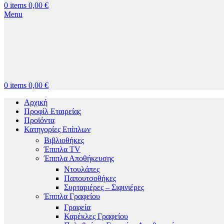
0
items
0,00
€
Menu
0
items
0,00
€
Αρχική
Προφίλ Εταιρείας
Προϊόντα
Κατηγορίες Επίπλων
Βιβλιοθήκες
Έπιπλα TV
Έπιπλα Αποθήκευσης
Ντουλάπες
Παπουτσοθήκες
Συρταριέρες – Σιφινιέρες
Έπιπλα Γραφείου
Γραφεία
Καρέκλες Γραφείου