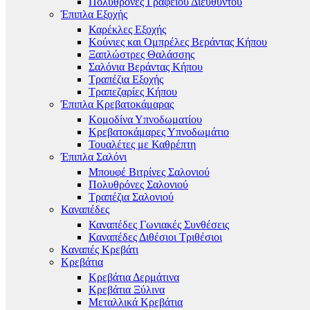
Πολυθρόνες Γραφείου Διευθυντού
Έπιπλα Εξοχής
Καρέκλες Εξοχής
Κούνιες και Ομπρέλες Βεράντας Κήπου
Ξαπλώστρες Θαλάσσης
Σαλόνια Βεράντας Κήπου
Τραπέζια Εξοχής
Τραπεζαρίες Κήπου
Έπιπλα Κρεβατοκάμαρας
Κομοδίνα Υπνοδωματίου
Κρεβατοκάμαρες Υπνοδωμάτιο
Τουαλέτες με Καθρέπτη
Έπιπλα Σαλόνι
Μπουφέ Βιτρίνες Σαλονιού
Πολυθρόνες Σαλονιού
Τραπέζια Σαλονιού
Καναπέδες
Καναπέδες Γωνιακές Συνθέσεις
Καναπέδες Διθέσιοι Τριθέσιοι
Καναπές Κρεβάτι
Κρεβάτια
Κρεβάτια Δερμάτινα
Κρεβάτια Ξύλινα
Μεταλλικά Κρεβάτια