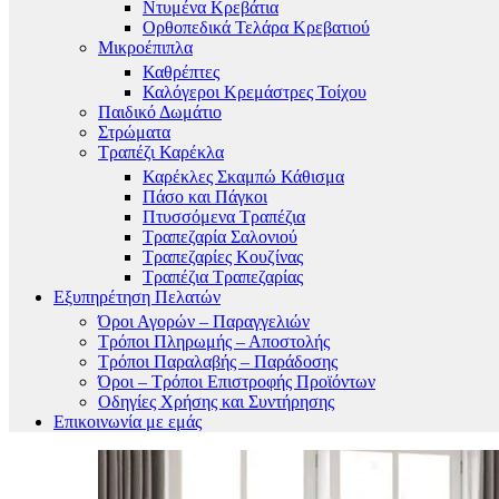
Ντυμένα Κρεβάτια
Ορθοπεδικά Τελάρα Κρεβατιού
Μικροέπιπλα
Καθρέπτες
Καλόγεροι Κρεμάστρες Τοίχου
Παιδικό Δωμάτιο
Στρώματα
Τραπέζι Καρέκλα
Καρέκλες Σκαμπώ Κάθισμα
Πάσο και Πάγκοι
Πτυσσόμενα Τραπέζια
Τραπεζαρία Σαλονιού
Τραπεζαρίες Κουζίνας
Τραπέζια Τραπεζαρίας
Εξυπηρέτηση Πελατών
Όροι Αγορών – Παραγγελιών
Τρόποι Πληρωμής – Αποστολής
Τρόποι Παραλαβής – Παράδοσης
Όροι – Τρόποι Επιστροφής Προϊόντων
Οδηγίες Χρήσης και Συντήρησης
Επικοινωνία με εμάς