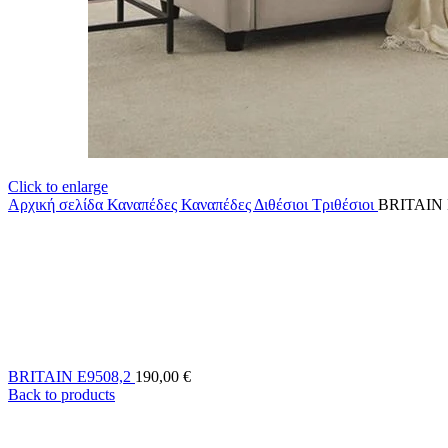
Click to enlarge
Αρχική σελίδα
Καναπέδες
Καναπέδες Διθέσιοι Τριθέσιοι
BRITAIN 
BRITAIN Ε9508,2
190,00
€
Back to products