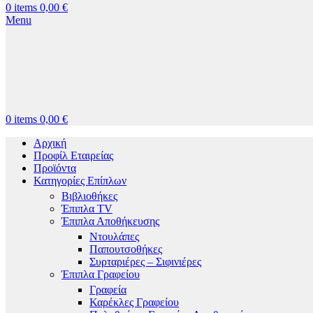
0
items
0,00
€
Menu
0
items
0,00
€
Αρχική
Προφίλ Εταιρείας
Προϊόντα
Κατηγορίες Επίπλων
Βιβλιοθήκες
Έπιπλα TV
Έπιπλα Αποθήκευσης
Ντουλάπες
Παπουτσοθήκες
Συρταριέρες – Σιφινιέρες
Έπιπλα Γραφείου
Γραφεία
Καρέκλες Γραφείου