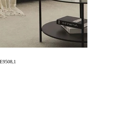
Ε9508,1