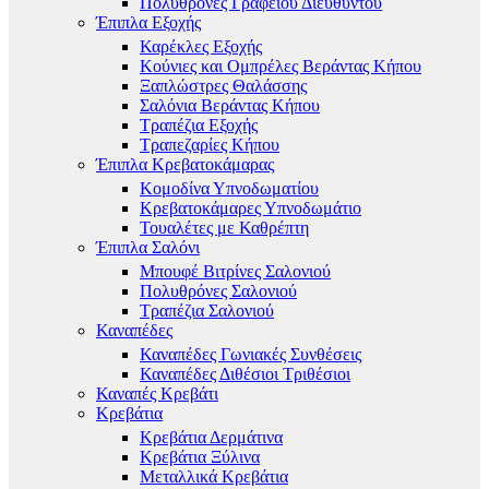
Πολυθρόνες Γραφείου Διευθυντού
Έπιπλα Εξοχής
Καρέκλες Εξοχής
Κούνιες και Ομπρέλες Βεράντας Κήπου
Ξαπλώστρες Θαλάσσης
Σαλόνια Βεράντας Κήπου
Τραπέζια Εξοχής
Τραπεζαρίες Κήπου
Έπιπλα Κρεβατοκάμαρας
Κομοδίνα Υπνοδωματίου
Κρεβατοκάμαρες Υπνοδωμάτιο
Τουαλέτες με Καθρέπτη
Έπιπλα Σαλόνι
Μπουφέ Βιτρίνες Σαλονιού
Πολυθρόνες Σαλονιού
Τραπέζια Σαλονιού
Καναπέδες
Καναπέδες Γωνιακές Συνθέσεις
Καναπέδες Διθέσιοι Τριθέσιοι
Καναπές Κρεβάτι
Κρεβάτια
Κρεβάτια Δερμάτινα
Κρεβάτια Ξύλινα
Μεταλλικά Κρεβάτια