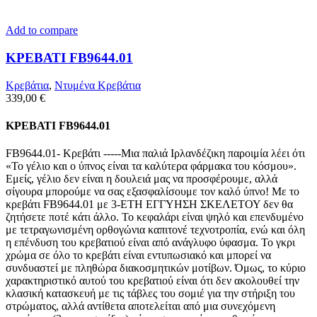
Add to compare
ΚΡΕΒΑΤΙ FB9644.01
Κρεβάτια
,
Ντυμένα Κρεβάτια
339,00
€
ΚΡΕΒΑΤΙ FB9644.01
FB9644.01- Κρεβάτι -----Μια παλιά Ιρλανδέζικη παροιμία λέει ότι
«Το γέλιο και ο ύπνος είναι τα καλύτερα φάρμακα του κόσμου».
Εμείς, γέλιο δεν είναι η δουλειά μας να προσφέρουμε, αλλά
σίγουρα μπορούμε να σας εξασφαλίσουμε τον καλό ύπνο! Με το
κρεβάτι FB9644.01 με 3-ΕΤΗ ΕΓΓΥΗΣΗ ΣΚΕΛΕΤΟΥ δεν θα
ζητήσετε ποτέ κάτι άλλο. Το κεφαλάρι είναι ψηλό και επενδυμένο
με τετραγωνισμένη ορθογώνια καπιτονέ τεχνοτροπία, ενώ και όλη
η επένδυση του κρεβατιού είναι από ανάγλυφο ύφασμα. Το γκρι
χρώμα σε όλο το κρεβάτι είναι εντυπωσιακό και μπορεί να
συνδυαστεί με πληθώρα διακοσμητικών μοτίβων. Όμως, το κύριο
χαρακτηριστικό αυτού του κρεβατιού είναι ότι δεν ακολουθεί την
κλασική κατασκευή με τις τάβλες του σομιέ για την στήριξη του
στρώματος, αλλά αντίθετα αποτελείται από μια συνεχόμενη