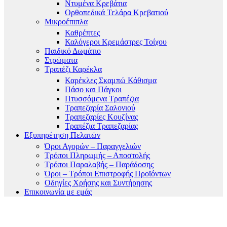
Ντυμένα Κρεβάτια
Ορθοπεδικά Τελάρα Κρεβατιού
Μικροέπιπλα
Καθρέπτες
Καλόγεροι Κρεμάστρες Τοίχου
Παιδικό Δωμάτιο
Στρώματα
Τραπέζι Καρέκλα
Καρέκλες Σκαμπώ Κάθισμα
Πάσο και Πάγκοι
Πτυσσόμενα Τραπέζια
Τραπεζαρία Σαλονιού
Τραπεζαρίες Κουζίνας
Τραπέζια Τραπεζαρίας
Εξυπηρέτηση Πελατών
Όροι Αγορών – Παραγγελιών
Τρόποι Πληρωμής – Αποστολής
Τρόποι Παραλαβής – Παράδοσης
Όροι – Τρόποι Επιστροφής Προϊόντων
Οδηγίες Χρήσης και Συντήρησης
Επικοινωνία με εμάς