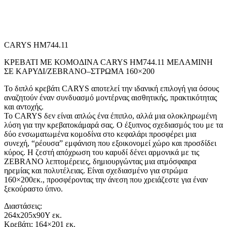
CARYS HM744.11
ΚΡΕΒΑΤΙ ΜΕ ΚΟΜΟΔΙΝΑ CARYS HM744.11 ΜΕΛΑΜΙΝΗ
ΣΕ ΚΑΡΥΔΙ/ZEBRANO–ΣΤΡΩΜΑ 160×200
Το διπλό κρεβάτι CARYS αποτελεί την ιδανική επιλογή για όσους
αναζητούν έναν συνδυασμό μοντέρνας αισθητικής, πρακτικότητας
και αντοχής.
Το CARYS δεν είναι απλώς ένα έπιπλο, αλλά μια ολοκληρωμένη
λύση για την κρεβατοκάμαρά σας. Ο έξυπνος σχεδιασμός του με τα
δύο ενσωματωμένα κομοδίνα στο κεφαλάρι προσφέρει μια
συνεχή, “ρέουσα” εμφάνιση που εξοικονομεί χώρο και προσδίδει
κύρος. Η ζεστή απόχρωση του καρυδί δένει αρμονικά με τις
ZEBRANO λεπτομέρειες, δημιουργώντας μια ατμόσφαιρα
ηρεμίας και πολυτέλειας. Είναι σχεδιασμένο για στρώμα
160×200εκ., προσφέροντας την άνεση που χρειάζεστε για έναν
ξεκούραστο ύπνο.
Διαστάσεις:
264x205x90Υ εκ.
Κρεβάτι: 164×201 εκ.