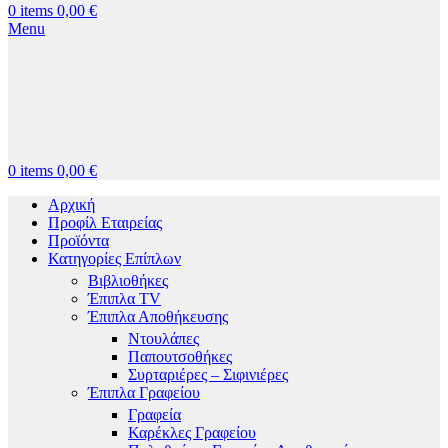
0
items
0,00
€
Menu
0
items
0,00
€
Αρχική
Προφίλ Εταιρείας
Προϊόντα
Κατηγορίες Επίπλων
Βιβλιοθήκες
Έπιπλα TV
Έπιπλα Αποθήκευσης
Ντουλάπες
Παπουτσοθήκες
Συρταριέρες – Σιφινιέρες
Έπιπλα Γραφείου
Γραφεία
Καρέκλες Γραφείου