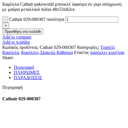
Καρέκλα Cathair pakoworld μπουκλέ ύφασμα σε γκρι απόχρωση
με μαύρα μεταλλικά πόδια 48x53x82εκ
Cathair 029-000307 ποσότητα
Προσθήκη στο καλάθι
Add to compare
Add to wishlist
Κωδικός προϊόντος:
Cathair 029-000307
Κατηγορίες:
Τραπέζι
Καρέκλα
,
Καρέκλες Σκαμπώ Κάθισμα
Ετικέτα:
καρέκλες κουζίνας
Share:
Περιγραφή
ΠΛΗΡΩΜΕΣ
ΠΑΡΑΔΟΣΕΙΣ
Περιγραφή
Cathair 029-000307