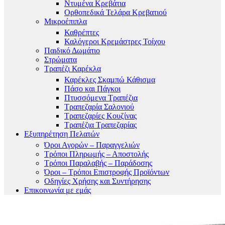
Ντυμένα Κρεβάτια
Ορθοπεδικά Τελάρα Κρεβατιού
Μικροέπιπλα
Καθρέπτες
Καλόγεροι Κρεμάστρες Τοίχου
Παιδικό Δωμάτιο
Στρώματα
Τραπέζι Καρέκλα
Καρέκλες Σκαμπώ Κάθισμα
Πάσο και Πάγκοι
Πτυσσόμενα Τραπέζια
Τραπεζαρία Σαλονιού
Τραπεζαρίες Κουζίνας
Τραπέζια Τραπεζαρίας
Εξυπηρέτηση Πελατών
Όροι Αγορών – Παραγγελιών
Τρόποι Πληρωμής – Αποστολής
Τρόποι Παραλαβής – Παράδοσης
Όροι – Τρόποι Επιστροφής Προϊόντων
Οδηγίες Χρήσης και Συντήρησης
Επικοινωνία με εμάς