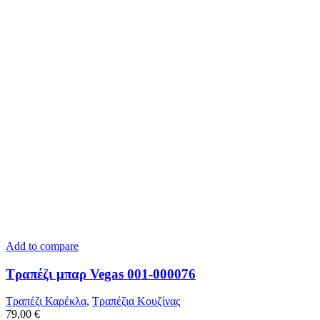
Add to compare
Τραπέζι μπαρ Vegas 001-000076
Τραπέζι Καρέκλα
,
Tραπέζια Κουζίνας
79,00
€