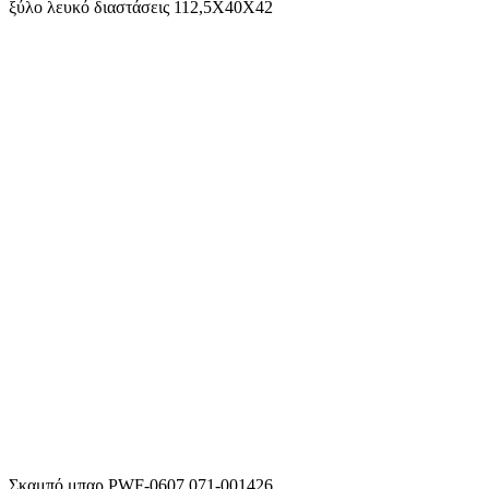
ξύλο λευκό διαστάσεις 112,5Χ40Χ42
Σκαμπό μπαρ PWF-0607 071-001426