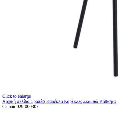
Click to enlarge
Αρχική σελίδα
Τραπέζι Καρέκλα
Καρέκλες Σκαμπώ Κάθισμα
Cathair 029-000307