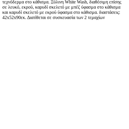
τεχνόδερμα στο κάθισμα. Ξύλινη White Wash, διαθέσιμη επίσης
σε λευκό, εκρού, καρυδί σκελετό με μπέζ ύφασμα στο κάθισμα
και καρυδί σκελετό με εκρού ύφασμα στο κάθισμα. διαστάσεις:
42x52x90εκ. Διατίθεται σε συσκευασία των 2 τεμαχίων