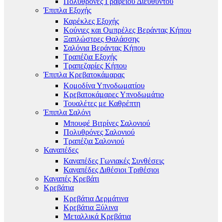
Πολυθρόνες Γραφείου Διευθυντού
Έπιπλα Εξοχής
Καρέκλες Εξοχής
Κούνιες και Ομπρέλες Βεράντας Κήπου
Ξαπλώστρες Θαλάσσης
Σαλόνια Βεράντας Κήπου
Τραπέζια Εξοχής
Τραπεζαρίες Κήπου
Έπιπλα Κρεβατοκάμαρας
Κομοδίνα Υπνοδωματίου
Κρεβατοκάμαρες Υπνοδωμάτιο
Τουαλέτες με Καθρέπτη
Έπιπλα Σαλόνι
Μπουφέ Βιτρίνες Σαλονιού
Πολυθρόνες Σαλονιού
Τραπέζια Σαλονιού
Καναπέδες
Καναπέδες Γωνιακές Συνθέσεις
Καναπέδες Διθέσιοι Τριθέσιοι
Καναπές Κρεβάτι
Κρεβάτια
Κρεβάτια Δερμάτινα
Κρεβάτια Ξύλινα
Μεταλλικά Κρεβάτια