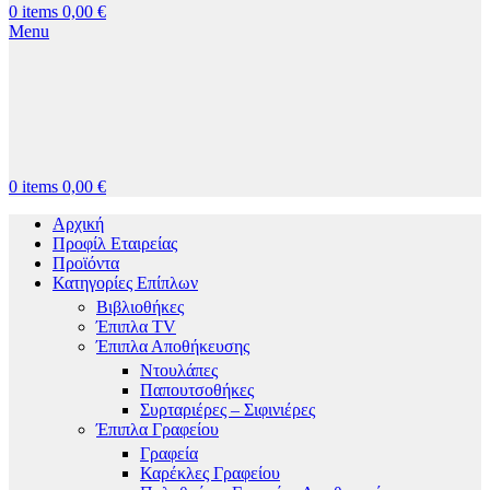
0
items
0,00
€
Menu
0
items
0,00
€
Αρχική
Προφίλ Εταιρείας
Προϊόντα
Κατηγορίες Επίπλων
Βιβλιοθήκες
Έπιπλα TV
Έπιπλα Αποθήκευσης
Ντουλάπες
Παπουτσοθήκες
Συρταριέρες – Σιφινιέρες
Έπιπλα Γραφείου
Γραφεία
Καρέκλες Γραφείου