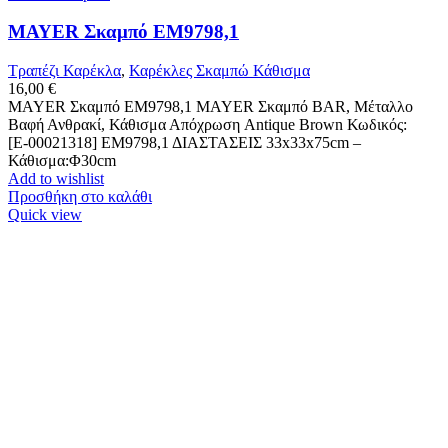
MAYER Σκαμπό ΕΜ9798,1
Τραπέζι Καρέκλα
,
Καρέκλες Σκαμπώ Κάθισμα
16,00
€
MAYER Σκαμπό ΕΜ9798,1 MAYER Σκαμπό BAR, Μέταλλο
Βαφή Ανθρακί, Κάθισμα Απόχρωση Antique Brown Κωδικός:
[Ε-00021318] ΕΜ9798,1 ΔΙΑΣΤΑΣΕΙΣ 33x33x75cm –
Κάθισμα:Φ30cm
Add to wishlist
Προσθήκη στο καλάθι
Quick view