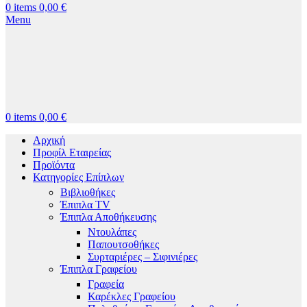
0
items
0,00
€
Menu
0
items
0,00
€
Αρχική
Προφίλ Εταιρείας
Προϊόντα
Κατηγορίες Επίπλων
Βιβλιοθήκες
Έπιπλα TV
Έπιπλα Αποθήκευσης
Ντουλάπες
Παπουτσοθήκες
Συρταριέρες – Σιφινιέρες
Έπιπλα Γραφείου
Γραφεία
Καρέκλες Γραφείου