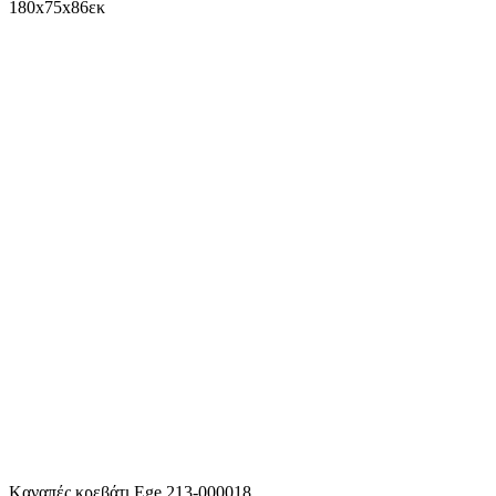
180x75x86εκ
Kαναπές κρεβάτι Ege 213-000018