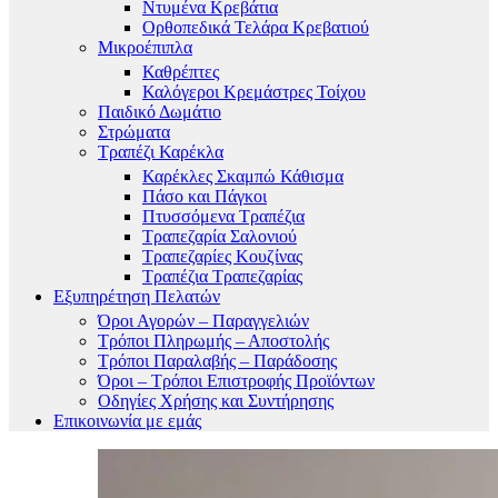
Ντυμένα Κρεβάτια
Ορθοπεδικά Τελάρα Κρεβατιού
Μικροέπιπλα
Καθρέπτες
Καλόγεροι Κρεμάστρες Τοίχου
Παιδικό Δωμάτιο
Στρώματα
Τραπέζι Καρέκλα
Καρέκλες Σκαμπώ Κάθισμα
Πάσο και Πάγκοι
Πτυσσόμενα Τραπέζια
Τραπεζαρία Σαλονιού
Τραπεζαρίες Κουζίνας
Τραπέζια Τραπεζαρίας
Εξυπηρέτηση Πελατών
Όροι Αγορών – Παραγγελιών
Τρόποι Πληρωμής – Αποστολής
Τρόποι Παραλαβής – Παράδοσης
Όροι – Τρόποι Επιστροφής Προϊόντων
Οδηγίες Χρήσης και Συντήρησης
Επικοινωνία με εμάς