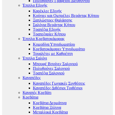
Πολυθρόνες Γραφείου Διευθυντού
Έπιπλα Εξοχής
Καρέκλες Εξοχής
Κούνιες και Ομπρέλες Βεράντας Κήπου
Ξαπλώστρες Θαλάσσης
Σαλόνια Βεράντας Κήπου
Τραπέζια Εξοχής
Τραπεζαρίες Κήπου
Έπιπλα Κρεβατοκάμαρας
Κομοδίνα Υπνοδωματίου
Κρεβατοκάμαρες Υπνοδωμάτιο
Τουαλέτες με Καθρέπτη
Έπιπλα Σαλόνι
Μπουφέ Βιτρίνες Σαλονιού
Πολυθρόνες Σαλονιού
Τραπέζια Σαλονιού
Καναπέδες
Καναπέδες Γωνιακές Συνθέσεις
Καναπέδες Διθέσιοι Τριθέσιοι
Καναπές Κρεβάτι
Κρεβάτια
Κρεβάτια Δερμάτινα
Κρεβάτια Ξύλινα
Μεταλλικά Κρεβάτια