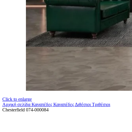
Click to enlarge
Αρχική σελίδα
Καναπέδες
Καναπέδες Διθέσιοι Τριθέσιοι
Chesterfield 074-000084