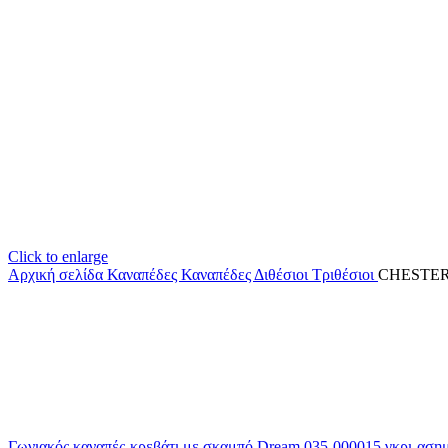
Click to enlarge
Αρχική σελίδα
Καναπέδες
Καναπέδες Διθέσιοι Τριθέσιοι
CHESTERF
Γωνιακός καναπές-κρεβάτι με σκαμπό Dream 035-000015 γκρι-αση