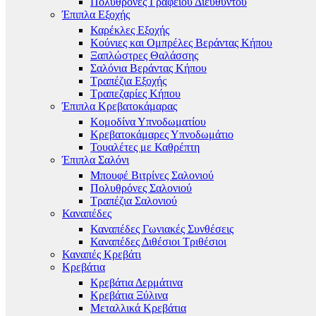
Πολυθρόνες Γραφείου Διευθυντού
Έπιπλα Εξοχής
Καρέκλες Εξοχής
Κούνιες και Ομπρέλες Βεράντας Κήπου
Ξαπλώστρες Θαλάσσης
Σαλόνια Βεράντας Κήπου
Τραπέζια Εξοχής
Τραπεζαρίες Κήπου
Έπιπλα Κρεβατοκάμαρας
Κομοδίνα Υπνοδωματίου
Κρεβατοκάμαρες Υπνοδωμάτιο
Τουαλέτες με Καθρέπτη
Έπιπλα Σαλόνι
Μπουφέ Βιτρίνες Σαλονιού
Πολυθρόνες Σαλονιού
Τραπέζια Σαλονιού
Καναπέδες
Καναπέδες Γωνιακές Συνθέσεις
Καναπέδες Διθέσιοι Τριθέσιοι
Καναπές Κρεβάτι
Κρεβάτια
Κρεβάτια Δερμάτινα
Κρεβάτια Ξύλινα
Μεταλλικά Κρεβάτια