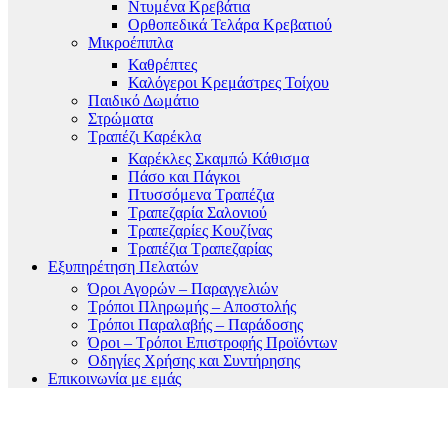
Ντυμένα Κρεβάτια
Ορθοπεδικά Τελάρα Κρεβατιού
Μικροέπιπλα
Καθρέπτες
Καλόγεροι Κρεμάστρες Τοίχου
Παιδικό Δωμάτιο
Στρώματα
Τραπέζι Καρέκλα
Καρέκλες Σκαμπώ Κάθισμα
Πάσο και Πάγκοι
Πτυσσόμενα Τραπέζια
Τραπεζαρία Σαλονιού
Τραπεζαρίες Κουζίνας
Τραπέζια Τραπεζαρίας
Εξυπηρέτηση Πελατών
Όροι Αγορών – Παραγγελιών
Τρόποι Πληρωμής – Αποστολής
Τρόποι Παραλαβής – Παράδοσης
Όροι – Τρόποι Επιστροφής Προϊόντων
Οδηγίες Χρήσης και Συντήρησης
Επικοινωνία με εμάς