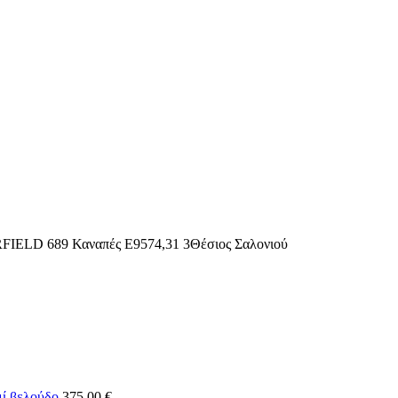
IELD 689 Καναπές Ε9574,31 3Θέσιος Σαλονιού
μί βελούδο
375,00
€