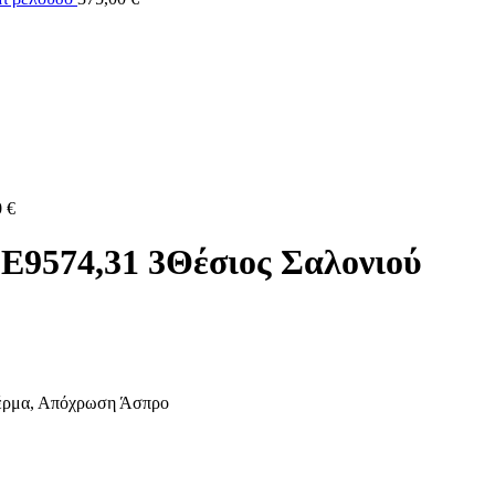
0
€
9574,31 3Θέσιος Σαλονιού
έρμα, Απόχρωση Άσπρο