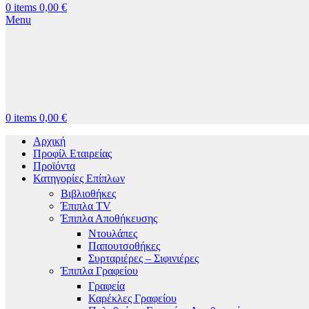
0
items
0,00
€
Menu
0
items
0,00
€
Αρχική
Προφίλ Εταιρείας
Προϊόντα
Κατηγορίες Επίπλων
Βιβλιοθήκες
Έπιπλα TV
Έπιπλα Αποθήκευσης
Ντουλάπες
Παπουτσοθήκες
Συρταριέρες – Σιφινιέρες
Έπιπλα Γραφείου
Γραφεία
Καρέκλες Γραφείου