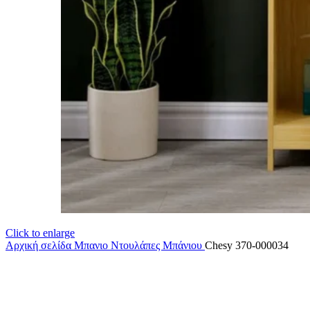
Click to enlarge
Αρχική σελίδα
Μπανιο
Ντουλάπες Μπάνιου
Chesy 370-000034