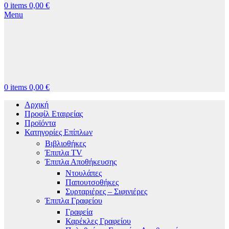
0
items
0,00
€
Menu
0
items
0,00
€
Αρχική
Προφίλ Εταιρείας
Προϊόντα
Κατηγορίες Επίπλων
Βιβλιοθήκες
Έπιπλα TV
Έπιπλα Αποθήκευσης
Ντουλάπες
Παπουτσοθήκες
Συρταριέρες – Σιφινιέρες
Έπιπλα Γραφείου
Γραφεία
Καρέκλες Γραφείου