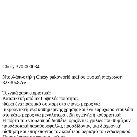
Chesy 370-000034
Ντουλάπι-στήλη Chesy pakoworld mdf σε φυσική απόχρωση
32x30x87εκ
Τεχνικά χαρακτηριστικά:
Κατασκευή από mdf υψηλής ποιότητας.
Φέρει ένα πρακτικό συρτάρι στο επάνω μέρος για
μικροαντικείμενα καθημερινής χρήσης και ένα ευρύχωρο ντουλάπι
στο κάτω μέρος για μεγαλύτερα είδη υγιεινής ή καθαριστικά.
Η πόρτα του ντουλαπιού διαθέτει οριζόντιες γρίλιες που θυμίζουν
παραδοσιακά παραθυρόφυλλα, προσδίδοντας μια διαχρονική
αίσθηση και επιτρέποντας τον καλύτερο αερισμό του εσωτερικού.
Προσφέρεται σε φυσικό χρώμα.