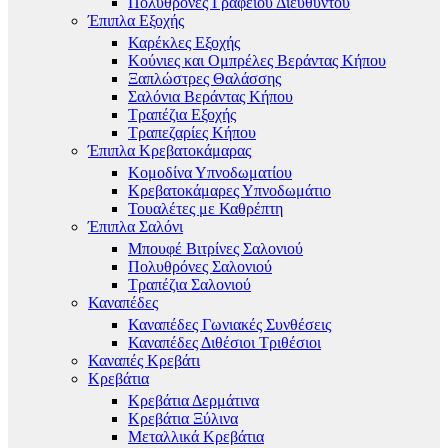
Πολυθρόνες Γραφείου Διευθυντού
Έπιπλα Εξοχής
Καρέκλες Εξοχής
Κούνιες και Ομπρέλες Βεράντας Κήπου
Ξαπλώστρες Θαλάσσης
Σαλόνια Βεράντας Κήπου
Τραπέζια Εξοχής
Τραπεζαρίες Κήπου
Έπιπλα Κρεβατοκάμαρας
Κομοδίνα Υπνοδωματίου
Κρεβατοκάμαρες Υπνοδωμάτιο
Τουαλέτες με Καθρέπτη
Έπιπλα Σαλόνι
Μπουφέ Βιτρίνες Σαλονιού
Πολυθρόνες Σαλονιού
Τραπέζια Σαλονιού
Καναπέδες
Καναπέδες Γωνιακές Συνθέσεις
Καναπέδες Διθέσιοι Τριθέσιοι
Καναπές Κρεβάτι
Κρεβάτια
Κρεβάτια Δερμάτινα
Κρεβάτια Ξύλινα
Μεταλλικά Κρεβάτια