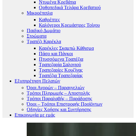
Ντυμένα Κρεβάτια
Ορθοπεδικά Τελάρα Κρεβατιού
Μικροέπιπλα
Καθρέπτες
Καλόγεροι Κρεμάστρες Τοίχου
Παιδικό Δωμάτιο
Στρώματα
Τραπέζι Καρέκλα
Καρέκλες Σκαμπώ Κάθισμα
Πάσο και Πάγκοι
Πτυσσόμενα Τραπέζια
Τραπεζαρία Σαλονιού
Τραπεζαρίες Κουζίνας
Τραπέζια Τραπεζαρίας
Εξυπηρέτηση Πελατών
Όροι Αγορών – Παραγγελιών
Τρόποι Πληρωμής – Αποστολής
Τρόποι Παραλαβής – Παράδοσης
Όροι – Τρόποι Επιστροφής Προϊόντων
Οδηγίες Χρήσης και Συντήρησης
Επικοινωνία με εμάς