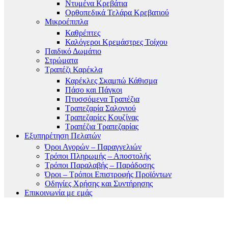
Ντυμένα Κρεβάτια
Ορθοπεδικά Τελάρα Κρεβατιού
Μικροέπιπλα
Καθρέπτες
Καλόγεροι Κρεμάστρες Τοίχου
Παιδικό Δωμάτιο
Στρώματα
Τραπέζι Καρέκλα
Καρέκλες Σκαμπώ Κάθισμα
Πάσο και Πάγκοι
Πτυσσόμενα Τραπέζια
Τραπεζαρία Σαλονιού
Τραπεζαρίες Κουζίνας
Τραπέζια Τραπεζαρίας
Εξυπηρέτηση Πελατών
Όροι Αγορών – Παραγγελιών
Τρόποι Πληρωμής – Αποστολής
Τρόποι Παραλαβής – Παράδοσης
Όροι – Τρόποι Επιστροφής Προϊόντων
Οδηγίες Χρήσης και Συντήρησης
Επικοινωνία με εμάς