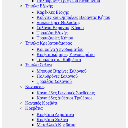
Πολυθρόνες Γραφείου Διευθυντού
Έπιπλα Εξοχής
Καρέκλες Εξοχής
Κούνιες και Ομπρέλες Βεράντας Κήπου
Ξαπλώστρες Θαλάσσης
Σαλόνια Βεράντας Κήπου
Τραπέζια Εξοχής
Τραπεζαρίες Κήπου
Έπιπλα Κρεβατοκάμαρας
Κομοδίνα Υπνοδωματίου
Κρεβατοκάμαρες Υπνοδωμάτιο
Τουαλέτες με Καθρέπτη
Έπιπλα Σαλόνι
Μπουφέ Βιτρίνες Σαλονιού
Πολυθρόνες Σαλονιού
Τραπέζια Σαλονιού
Καναπέδες
Καναπέδες Γωνιακές Συνθέσεις
Καναπέδες Διθέσιοι Τριθέσιοι
Καναπές Κρεβάτι
Κρεβάτια
Κρεβάτια Δερμάτινα
Κρεβάτια Ξύλινα
Μεταλλικά Κρεβάτια