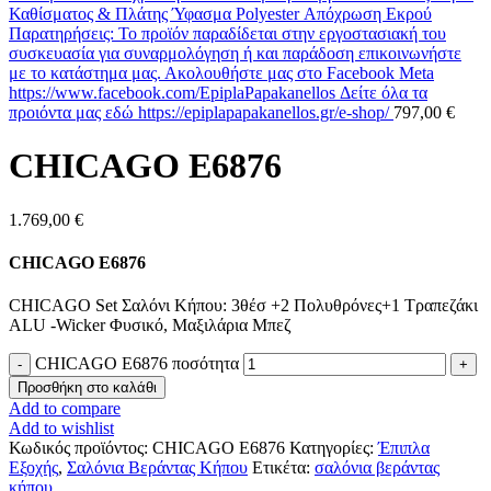
Καθίσματος & Πλάτης Ύφασμα Polyester Απόχρωση Εκρού
Παρατηρήσεις: Το προϊόν παραδίδεται στην εργοστασιακή του
συσκευασία για συναρμολόγηση ή και παράδοση επικοινωνήστε
με το κατάστημα μας. Ακολουθήστε μας στο Facebook Meta
https://www.facebook.com/EpiplaPapakanellos Δείτε όλα τα
προιόντα μας εδώ https://epiplapapakanellos.gr/e-shop/
797,00
€
CHICAGO E6876
1.769,00
€
CHICAGO Ε6876
CHICAGO Set Σαλόνι Κήπου: 3θέσ +2 Πολυθρόνες+1 Τραπεζάκι
ALU -Wicker Φυσικό, Μαξιλάρια Μπεζ
CHICAGO E6876 ποσότητα
Προσθήκη στο καλάθι
Add to compare
Add to wishlist
Κωδικός προϊόντος:
CHICAGO E6876
Κατηγορίες:
Έπιπλα
Εξοχής
,
Σαλόνια Βεράντας Κήπου
Ετικέτα:
σαλόνια βεράντας
κήπου