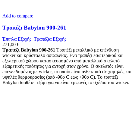
Add to compare
Τραπέζι Babylon 900-261
Έπιπλα Εξοχής
,
Τραπέζια Εξοχής
271,00
€
Τραπέζι Babylon 900-261
Τραπέζι μεταλλικό με επένδυση
wicker και κρύσταλλο ασφαλείας. Ένα τραπέζι εσωτερικού και
εξωτερικού χώρου κατασκευασμένο από μεταλλικό σκελετό
εξαιρετικής ποιότητας για αντοχή στον χρόνο. Ο σκελετός είναι
επενδεδυμένος με wicker, το οποίο είναι ανθεκτικό σε χαμηλές και
υψηλές θερμοκρασίες (από -90ο C εως +90o C). Το τραπέζι
Babylon διαθέτει τζάμι για να είναι εμφανές το σχέδιο του wicker.