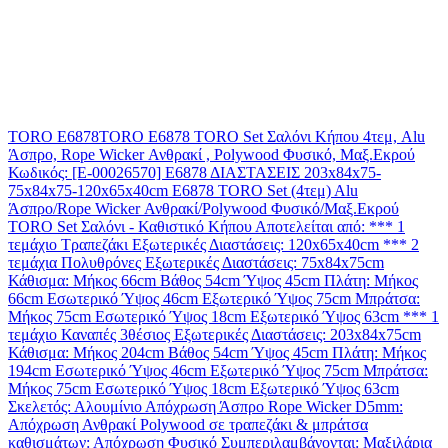
TORO E6878TORO Ε6878 TORO Set Σαλόνι Κήπου 4τεμ, Alu
Άσπρο, Rope Wicker Ανθρακί , Polywood Φυσικό, Μαξ.Εκρού
Κωδικός: [Ε-00026570] Ε6878 ΔΙΑΣΤΑΣΕΙΣ 203x84x75-
75x84x75-120x65x40cm Ε6878 TORO Set (4τεμ) Alu
Άσπρο/Rope Wicker Ανθρακί/Polywood Φυσικό/Μαξ.Εκρού
TORO Set Σαλόνι - Καθιστικό Κήπου Αποτελείται από: *** 1
τεμάχιο Τραπεζάκι Εξωτερικές Διαστάσεις: 120x65x40cm *** 2
τεμάχια Πολυθρόνες Εξωτερικές Διαστάσεις: 75x84x75cm
Κάθισμα: Μήκος 66cm Βάθος 54cm Ύψος 45cm Πλάτη: Μήκος
66cm Εσωτερικό Ύψος 46cm Εξωτερικό Ύψος 75cm Μπράτσα:
Μήκος 75cm Εσωτερικό Ύψος 18cm Εξωτερικό Ύψος 63cm *** 1
τεμάχιο Καναπές 3θέσιος Εξωτερικές Διαστάσεις: 203x84x75cm
Κάθισμα: Μήκος 204cm Βάθος 54cm Ύψος 45cm Πλάτη: Μήκος
194cm Εσωτερικό Ύψος 46cm Εξωτερικό Ύψος 75cm Μπράτσα:
Μήκος 75cm Εσωτερικό Ύψος 18cm Εξωτερικό Ύψος 63cm
Σκελετός: Αλουμίνιο Απόχρωση Άσπρο Rope Wicker D5mm:
Απόχρωση Ανθρακί Polywood σε τραπεζάκι & μπράτσα
καθισμάτων: Απόχρωση Φυσικό Συμπεριλαμβάνονται: Μαξιλάρια