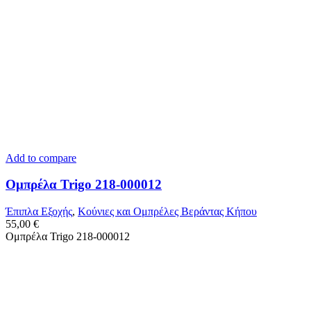
Add to compare
Ομπρέλα Trigo 218-000012
Έπιπλα Εξοχής
,
Κούνιες και Ομπρέλες Βεράντας Κήπου
55,00
€
Ομπρέλα Trigo 218-000012