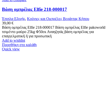
Βάση ομπρέλας Elfie 218-000017
Έπιπλα Εξοχής
,
Κούνιες και Ομπρέλες Βεράντας Κήπου
39,00
€
Βάση ομπρέλας Elfie 218-000017 Βάση ομπρέλας Elfie pakoworld
τσιμέντο μαύρο 25kg Φ50εκ Αναηζητάς βάση ομπρέλας για
επαγγελματική ή για προσωπική
Add to wishlist
Προσθήκη στο καλάθι
Quick view