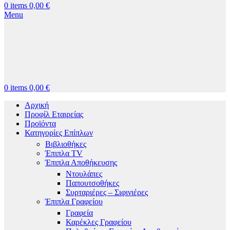
0
items
0,00
€
Menu
0
items
0,00
€
Αρχική
Προφίλ Εταιρείας
Προϊόντα
Κατηγορίες Επίπλων
Βιβλιοθήκες
Έπιπλα TV
Έπιπλα Αποθήκευσης
Ντουλάπες
Παπουτσοθήκες
Συρταριέρες – Σιφινιέρες
Έπιπλα Γραφείου
Γραφεία
Καρέκλες Γραφείου