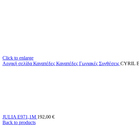
Click to enlarge
Αρχική σελίδα
Καναπέδες
Καναπέδες Γωνιακές Συνθέσεις
CYRIL Ε
JULIA Ε971,1Μ
192,00
€
Back to products