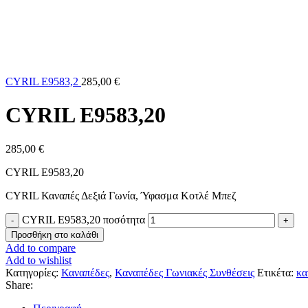
CYRIL Ε9583,2
285,00
€
CYRIL Ε9583,20
285,00
€
CYRIL Ε9583,20
CYRIL Καναπές Δεξιά Γωνία, Ύφασμα Κοτλέ Μπεζ
CYRIL Ε9583,20 ποσότητα
Προσθήκη στο καλάθι
Add to compare
Add to wishlist
Κατηγορίες:
Καναπέδες
,
Καναπέδες Γωνιακές Συνθέσεις
Ετικέτα:
κα
Share: