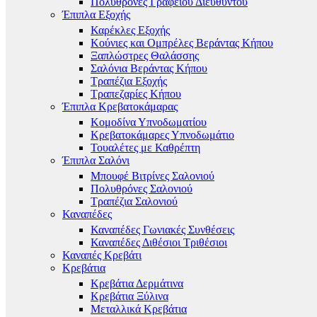
Πολυθρόνες Γραφείου Διευθυντού
Έπιπλα Εξοχής
Καρέκλες Εξοχής
Κούνιες και Ομπρέλες Βεράντας Κήπου
Ξαπλώστρες Θαλάσσης
Σαλόνια Βεράντας Κήπου
Τραπέζια Εξοχής
Τραπεζαρίες Κήπου
Έπιπλα Κρεβατοκάμαρας
Κομοδίνα Υπνοδωματίου
Κρεβατοκάμαρες Υπνοδωμάτιο
Τουαλέτες με Καθρέπτη
Έπιπλα Σαλόνι
Μπουφέ Βιτρίνες Σαλονιού
Πολυθρόνες Σαλονιού
Τραπέζια Σαλονιού
Καναπέδες
Καναπέδες Γωνιακές Συνθέσεις
Καναπέδες Διθέσιοι Τριθέσιοι
Καναπές Κρεβάτι
Κρεβάτια
Κρεβάτια Δερμάτινα
Κρεβάτια Ξύλινα
Μεταλλικά Κρεβάτια