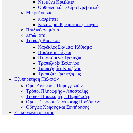
Ντυμένα Κρεβάτια
Ορθοπεδικά Τελάρα Κρεβατιού
Μικροέπιπλα
Καθρέπτες
Καλόγεροι Κρεμάστρες Τοίχου
Παιδικό Δωμάτιο
Στρώματα
Τραπέζι Καρέκλα
Καρέκλες Σκαμπώ Κάθισμα
Πάσο και Πάγκοι
Πτυσσόμενα Τραπέζια
Τραπεζαρία Σαλονιού
Τραπεζαρίες Κουζίνας
Τραπέζια Τραπεζαρίας
Εξυπηρέτηση Πελατών
Όροι Αγορών – Παραγγελιών
Τρόποι Πληρωμής – Αποστολής
Τρόποι Παραλαβής – Παράδοσης
Όροι – Τρόποι Επιστροφής Προϊόντων
Οδηγίες Χρήσης και Συντήρησης
Επικοινωνία με εμάς