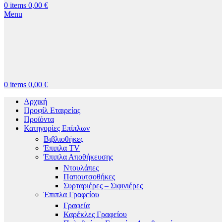
0
items
0,00
€
Menu
0
items
0,00
€
Αρχική
Προφίλ Εταιρείας
Προϊόντα
Κατηγορίες Επίπλων
Βιβλιοθήκες
Έπιπλα TV
Έπιπλα Αποθήκευσης
Ντουλάπες
Παπουτσοθήκες
Συρταριέρες – Σιφινιέρες
Έπιπλα Γραφείου
Γραφεία
Καρέκλες Γραφείου