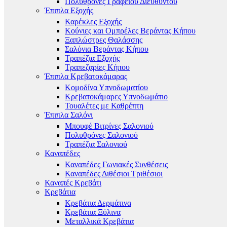
Πολυθρόνες Γραφείου Διευθυντού
Έπιπλα Εξοχής
Καρέκλες Εξοχής
Κούνιες και Ομπρέλες Βεράντας Κήπου
Ξαπλώστρες Θαλάσσης
Σαλόνια Βεράντας Κήπου
Τραπέζια Εξοχής
Τραπεζαρίες Κήπου
Έπιπλα Κρεβατοκάμαρας
Κομοδίνα Υπνοδωματίου
Κρεβατοκάμαρες Υπνοδωμάτιο
Τουαλέτες με Καθρέπτη
Έπιπλα Σαλόνι
Μπουφέ Βιτρίνες Σαλονιού
Πολυθρόνες Σαλονιού
Τραπέζια Σαλονιού
Καναπέδες
Καναπέδες Γωνιακές Συνθέσεις
Καναπέδες Διθέσιοι Τριθέσιοι
Καναπές Κρεβάτι
Κρεβάτια
Κρεβάτια Δερμάτινα
Κρεβάτια Ξύλινα
Μεταλλικά Κρεβάτια