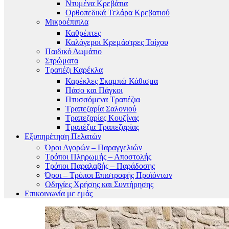
Ντυμένα Κρεβάτια
Ορθοπεδικά Τελάρα Κρεβατιού
Μικροέπιπλα
Καθρέπτες
Καλόγεροι Κρεμάστρες Τοίχου
Παιδικό Δωμάτιο
Στρώματα
Τραπέζι Καρέκλα
Καρέκλες Σκαμπώ Κάθισμα
Πάσο και Πάγκοι
Πτυσσόμενα Τραπέζια
Τραπεζαρία Σαλονιού
Τραπεζαρίες Κουζίνας
Τραπέζια Τραπεζαρίας
Εξυπηρέτηση Πελατών
Όροι Αγορών – Παραγγελιών
Τρόποι Πληρωμής – Αποστολής
Τρόποι Παραλαβής – Παράδοσης
Όροι – Τρόποι Επιστροφής Προϊόντων
Οδηγίες Χρήσης και Συντήρησης
Επικοινωνία με εμάς