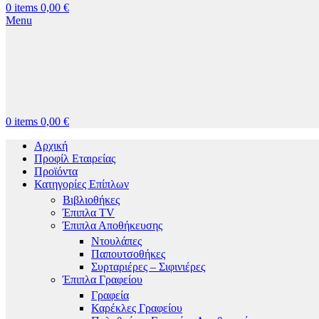
0
items
0,00
€
Menu
0
items
0,00
€
Αρχική
Προφίλ Εταιρείας
Προϊόντα
Κατηγορίες Επίπλων
Βιβλιοθήκες
Έπιπλα TV
Έπιπλα Αποθήκευσης
Ντουλάπες
Παπουτσοθήκες
Συρταριέρες – Σιφινιέρες
Έπιπλα Γραφείου
Γραφεία
Καρέκλες Γραφείου