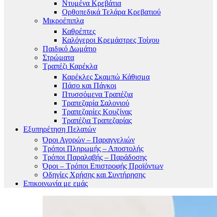
Ντυμένα Κρεβάτια
Ορθοπεδικά Τελάρα Κρεβατιού
Μικροέπιπλα
Καθρέπτες
Καλόγεροι Κρεμάστρες Τοίχου
Παιδικό Δωμάτιο
Στρώματα
Τραπέζι Καρέκλα
Καρέκλες Σκαμπώ Κάθισμα
Πάσο και Πάγκοι
Πτυσσόμενα Τραπέζια
Τραπεζαρία Σαλονιού
Τραπεζαρίες Κουζίνας
Τραπέζια Τραπεζαρίας
Εξυπηρέτηση Πελατών
Όροι Αγορών – Παραγγελιών
Τρόποι Πληρωμής – Αποστολής
Τρόποι Παραλαβής – Παράδοσης
Όροι – Τρόποι Επιστροφής Προϊόντων
Οδηγίες Χρήσης και Συντήρησης
Επικοινωνία με εμάς