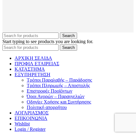
Search
Start typing to see products you are looking for.
Search
ΑΡΧΙΚΗ ΣΕΛΙΔΑ
ΠΡΟΦΙΛ ΕΤΑΙΡΕΙΑΣ
ΚΑΤΑΣΤΗΜΑ
ΕΞΥΠΗΡΕΤΗΣΗ
Τρόποι Παραλαβής – Παράδοσης
Τρόποι Πληρωμής – Αποστολής
Επιστροφές Προϊόντων
Όροι Αγορών – Παραγγελιών
Οδηγίες Χρήσης και Συντήρησης
Πολιτική απορρήτου
ΛΟΓΑΡΙΑΣΜΟΣ
ΕΠΙΚΟΙΝΩΝΙΑ
Wishlist
Login / Register