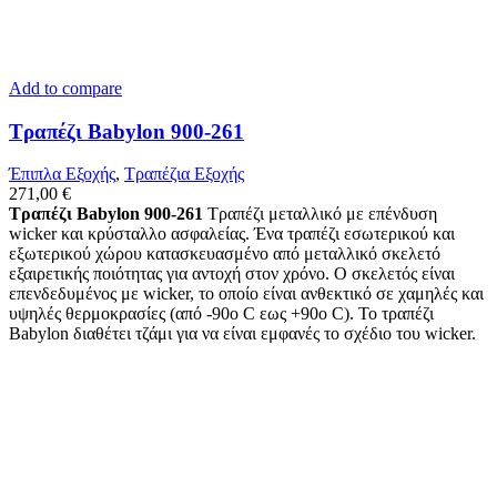
Add to compare
Τραπέζι Babylon 900-261
Έπιπλα Εξοχής
,
Τραπέζια Εξοχής
271,00
€
Τραπέζι Babylon 900-261
Τραπέζι μεταλλικό με επένδυση
wicker και κρύσταλλο ασφαλείας. Ένα τραπέζι εσωτερικού και
εξωτερικού χώρου κατασκευασμένο από μεταλλικό σκελετό
εξαιρετικής ποιότητας για αντοχή στον χρόνο. Ο σκελετός είναι
επενδεδυμένος με wicker, το οποίο είναι ανθεκτικό σε χαμηλές και
υψηλές θερμοκρασίες (από -90ο C εως +90o C). Το τραπέζι
Babylon διαθέτει τζάμι για να είναι εμφανές το σχέδιο του wicker.