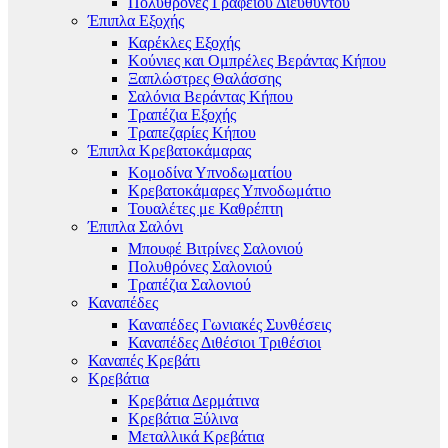
Πολυθρόνες Γραφείου Διευθυντού
Έπιπλα Εξοχής
Καρέκλες Εξοχής
Κούνιες και Ομπρέλες Βεράντας Κήπου
Ξαπλώστρες Θαλάσσης
Σαλόνια Βεράντας Κήπου
Τραπέζια Εξοχής
Τραπεζαρίες Κήπου
Έπιπλα Κρεβατοκάμαρας
Κομοδίνα Υπνοδωματίου
Κρεβατοκάμαρες Υπνοδωμάτιο
Τουαλέτες με Καθρέπτη
Έπιπλα Σαλόνι
Μπουφέ Βιτρίνες Σαλονιού
Πολυθρόνες Σαλονιού
Τραπέζια Σαλονιού
Καναπέδες
Καναπέδες Γωνιακές Συνθέσεις
Καναπέδες Διθέσιοι Τριθέσιοι
Καναπές Κρεβάτι
Κρεβάτια
Κρεβάτια Δερμάτινα
Κρεβάτια Ξύλινα
Μεταλλικά Κρεβάτια