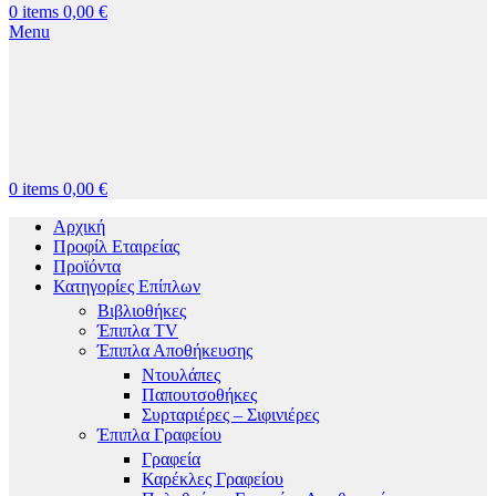
0
items
0,00
€
Menu
0
items
0,00
€
Αρχική
Προφίλ Εταιρείας
Προϊόντα
Κατηγορίες Επίπλων
Βιβλιοθήκες
Έπιπλα TV
Έπιπλα Αποθήκευσης
Ντουλάπες
Παπουτσοθήκες
Συρταριέρες – Σιφινιέρες
Έπιπλα Γραφείου
Γραφεία
Καρέκλες Γραφείου