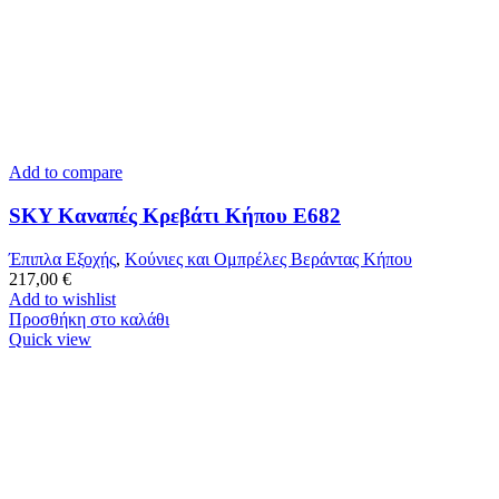
Add to compare
SKY Καναπές Κρεβάτι Κήπου Ε682
Έπιπλα Εξοχής
,
Κούνιες και Ομπρέλες Βεράντας Κήπου
217,00
€
Add to wishlist
Προσθήκη στο καλάθι
Quick view