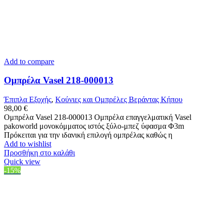
Add to compare
Ομπρέλα Vasel 218-000013
Έπιπλα Εξοχής
,
Κούνιες και Ομπρέλες Βεράντας Κήπου
98,00
€
Ομπρέλα Vasel 218-000013 Ομπρέλα επαγγελματική Vasel
pakoworld μονοκόμματος ιστός ξύλο-μπεζ ύφασμα Φ3m
Πρόκειται για την ιδανική επιλογή ομπρέλας καθώς η
Add to wishlist
Προσθήκη στο καλάθι
Quick view
-15%