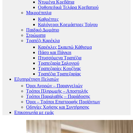
Ντυμένα Κρεβάτια
Ορθοπεδικά Τελάρα Κρεβατιού
Μικροέπιπλα
Καθρέπτες
Καλόγεροι Κρεμάστρες Τοίχου
Παιδικό Δωμάτιο
Στρώματα
Τραπέζι Καρέκλα
Καρέκλες Σκαμπώ Κάθισμα
Πάσο και Πάγκοι
Πτυσσόμενα Τραπέζια
Τραπεζαρία Σαλονιού
Τραπεζαρίες Κουζίνας
Τραπέζια Τραπεζαρίας
Εξυπηρέτηση Πελατών
Όροι Αγορών – Παραγγελιών
Τρόποι Πληρωμής – Αποστολής
Τρόποι Παραλαβής – Παράδοσης
Όροι – Τρόποι Επιστροφής Προϊόντων
Οδηγίες Χρήσης και Συντήρησης
Επικοινωνία με εμάς