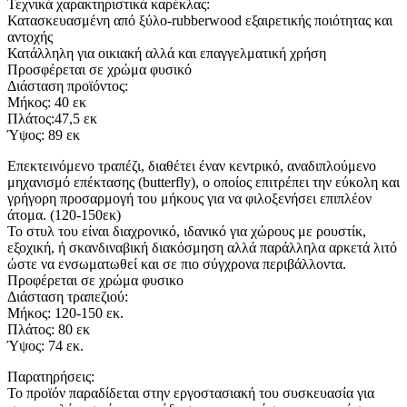
Τεχνικά χαρακτηριστικά καρέκλας:
Κατασκευασμένη από ξύλο-rubberwood εξαιρετικής ποιότητας και
αντοχής
Κατάλληλη για οικιακή αλλά και επαγγελματική χρήση
Προσφέρεται σε χρώμα φυσικό
Διάσταση προϊόντος:
Μήκος: 40 εκ
Πλάτος:47,5 εκ
Ύψος: 89 εκ
Eπεκτεινόμενο τραπέζι, διαθέτει έναν κεντρικό, αναδιπλούμενο
μηχανισμό επέκτασης (butterfly), ο οποίος επιτρέπει την εύκολη και
γρήγορη προσαρμογή του μήκους για να φιλοξενήσει επιπλέον
άτομα. (120-150εκ)
Το στυλ του είναι διαχρονικό, ιδανικό για χώρους με ρουστίκ,
εξοχική, ή σκανδιναβική διακόσμηση αλλά παράλληλα αρκετά λιτό
ώστε να ενσωματωθεί και σε πιο σύγχρονα περιβάλλοντα.
Προφέρεται σε χρώμα φυσικο
Διάσταση τραπεζιού:
Mήκος: 120-150 εκ.
Πλάτος: 80 εκ
Ύψος: 74 εκ.
Παρατηρήσεις:
Το προϊόν παραδίδεται στην εργοστασιακή του συσκευασία για