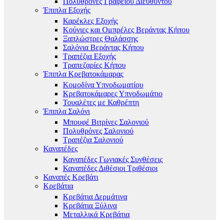
Πολυθρόνες Γραφείου Διευθυντού
Έπιπλα Εξοχής
Καρέκλες Εξοχής
Κούνιες και Ομπρέλες Βεράντας Κήπου
Ξαπλώστρες Θαλάσσης
Σαλόνια Βεράντας Κήπου
Τραπέζια Εξοχής
Τραπεζαρίες Κήπου
Έπιπλα Κρεβατοκάμαρας
Κομοδίνα Υπνοδωματίου
Κρεβατοκάμαρες Υπνοδωμάτιο
Τουαλέτες με Καθρέπτη
Έπιπλα Σαλόνι
Μπουφέ Βιτρίνες Σαλονιού
Πολυθρόνες Σαλονιού
Τραπέζια Σαλονιού
Καναπέδες
Καναπέδες Γωνιακές Συνθέσεις
Καναπέδες Διθέσιοι Τριθέσιοι
Καναπές Κρεβάτι
Κρεβάτια
Κρεβάτια Δερμάτινα
Κρεβάτια Ξύλινα
Μεταλλικά Κρεβάτια