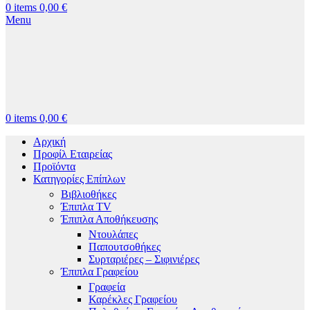
0
items
0,00
€
Menu
0
items
0,00
€
Αρχική
Προφίλ Εταιρείας
Προϊόντα
Κατηγορίες Επίπλων
Βιβλιοθήκες
Έπιπλα TV
Έπιπλα Αποθήκευσης
Ντουλάπες
Παπουτσοθήκες
Συρταριέρες – Σιφινιέρες
Έπιπλα Γραφείου
Γραφεία
Καρέκλες Γραφείου