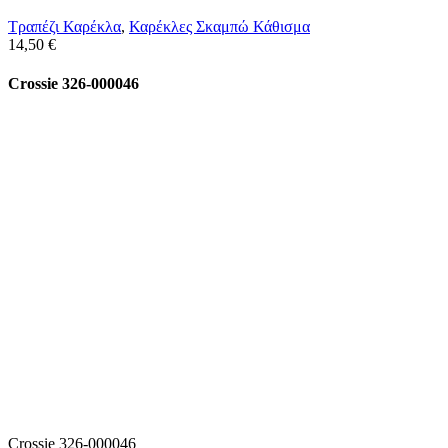
Τραπέζι Καρέκλα
,
Καρέκλες Σκαμπώ Κάθισμα
14,50
€
Crossie 326-000046
Crossie 326-000046