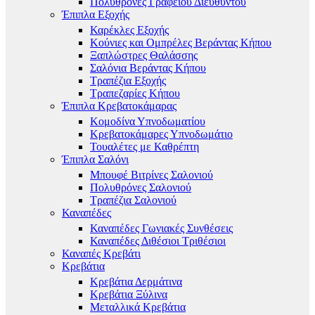
Πολυθρόνες Γραφείου Διευθυντού
Έπιπλα Εξοχής
Καρέκλες Εξοχής
Κούνιες και Ομπρέλες Βεράντας Κήπου
Ξαπλώστρες Θαλάσσης
Σαλόνια Βεράντας Κήπου
Τραπέζια Εξοχής
Τραπεζαρίες Κήπου
Έπιπλα Κρεβατοκάμαρας
Κομοδίνα Υπνοδωματίου
Κρεβατοκάμαρες Υπνοδωμάτιο
Τουαλέτες με Καθρέπτη
Έπιπλα Σαλόνι
Μπουφέ Βιτρίνες Σαλονιού
Πολυθρόνες Σαλονιού
Τραπέζια Σαλονιού
Καναπέδες
Καναπέδες Γωνιακές Συνθέσεις
Καναπέδες Διθέσιοι Τριθέσιοι
Καναπές Κρεβάτι
Κρεβάτια
Κρεβάτια Δερμάτινα
Κρεβάτια Ξύλινα
Μεταλλικά Κρεβάτια