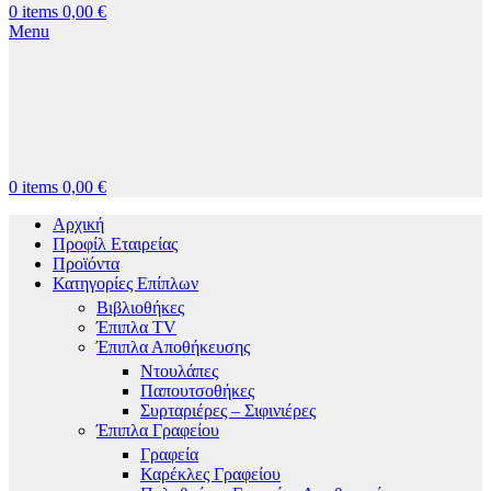
0
items
0,00
€
Menu
0
items
0,00
€
Αρχική
Προφίλ Εταιρείας
Προϊόντα
Κατηγορίες Επίπλων
Βιβλιοθήκες
Έπιπλα TV
Έπιπλα Αποθήκευσης
Ντουλάπες
Παπουτσοθήκες
Συρταριέρες – Σιφινιέρες
Έπιπλα Γραφείου
Γραφεία
Καρέκλες Γραφείου