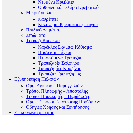
Ντυμένα Κρεβάτια
Ορθοπεδικά Τελάρα Κρεβατιού
Μικροέπιπλα
Καθρέπτες
Καλόγεροι Κρεμάστρες Τοίχου
Παιδικό Δωμάτιο
Στρώματα
Τραπέζι Καρέκλα
Καρέκλες Σκαμπώ Κάθισμα
Πάσο και Πάγκοι
Πτυσσόμενα Τραπέζια
Τραπεζαρία Σαλονιού
Τραπεζαρίες Κουζίνας
Τραπέζια Τραπεζαρίας
Εξυπηρέτηση Πελατών
Όροι Αγορών – Παραγγελιών
Τρόποι Πληρωμής – Αποστολής
Τρόποι Παραλαβής – Παράδοσης
Όροι – Τρόποι Επιστροφής Προϊόντων
Οδηγίες Χρήσης και Συντήρησης
Επικοινωνία με εμάς