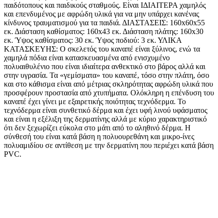
παιδότοπους και παιδικούς σταθμούς. Είναι ΙΔΙΑΙΤΕΡΑ χαμηλός
και επενδυμένος με αφρώδη υλικά για να μην υπάρχει κανένας
κίνδυνος τραυματισμού για τα παιδιά. ΔΙΑΣΤΑΣΕΙΣ: 160x60x55
εκ. Διάσταση καθίσματος: 160x43 εκ. Διάσταση πλάτης: 160x30
εκ. Ύψος καθίσματος: 30 εκ. Ύψος ποδιού: 3 εκ. ΥΛΙΚΑ
ΚΑΤΑΣΚΕΥΗΣ: Ο σκελετός του καναπέ είναι ξύλινος, ενώ τα
χαμηλά πόδια είναι κατασκευασμένα από ενισχυμένο
πολυαιθυλένιο που είναι ιδιαίτερα ανθεκτικό στο βάρος αλλά και
στην υγρασία. Τα «γεμίσματα» του καναπέ, τόσο στην πλάτη, όσο
και στο κάθισμα είναι από μέτριας σκληρότητας αφρώδη υλικά που
προσφέρουν προστασία από χτυπήματα. Ολόκληρη η επένδυση του
καναπέ έχει γίνει με εξαιρετικής ποιότητας τεχνόδερμα. Το
τεχνόδερμα είναι συνθετικό δέρμα και έχει υφή λινού υφάσματος
και είναι η εξέλιξη της δερματίνης αλλά με κύριο χαρακτηριστικό
ότι δεν ξεχωρίζει εύκολα στο μάτι από το αληθινό δέρμα. Η
σύνθεσή του είναι κατά βάση η πολυουρεθάνη και μικρο-ίνες
πολυαμιδίου σε αντίθεση με την δερματίνη που περιέχει κατά βάση
PVC.