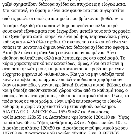
γαζιά σχηματίζουν διάφορα σχέδια και πτυχώσεις ή εξογκώματα.
Στα καπιτονέ, το ύφασμα είναι σαν φουσκωτό που συγκρατείται
από τις ραφές οι οποίες στα σημεία που βρίσκονται βυθίζουν το
ύφασμα. Δηλαδή στα καπιτονέ δημιουργούνται πολλά μικρά
φουσκωτά εξογκώματα που ξεχωρίζουν μεταξύ τους από τις ραφές.
Τα εξογκώματα αυτά μπορεί να είναι ρόμβοι, τετραγωνάκια, ρίγες,
καθώς και πολλά άλλα σχέδια. Ο σκοπός του στιλ αυτού είναι να
σπάσει τη μονοτονία δημιουργώντας διάφορα σχέδια στο ύφασμα.
Αυτό βελτιώνει τη συνολική εικόνα του αντικειμένου. Δίνει
αίσθηση πολυτέλειας αλλά και λεπτομέρειας στο σχεδιασμό. Το
κύριο χαρακτηριστικό των καναπέδων, όμως, είναι ότι πέφτει η
αναπαυτική πλάτη τους και μετατρέπονται σε κρεβάτια, με έναν
εύχρηστο μηχανισμό «κλικ-κλακ». Και για να μην υπάρξει ποτέ
κανένα πρόβλημα, υπάρχουν επιπλέον πόδια που χρησιμεύουν
όταν οι καναπέδες γίνονται κρεβάτια! Συνέπεια αυτού, βέβαια, είναι
και η ύπαρξη αποθηκευτικού χώρου κάτω από το κάθισμά τους, ο
οποίος πάντα είναι χρήσιμος, ειδικά σε φοιτητικά σπίτια. Τέλος, τα
πόδια τους σε γκρι χρώμα, είναι ψηλά επιτρέποντας το εύκολο
καθάρισμα χωρίς να χρειαστεί να μετακινηθούν ολόκληροι.
ΔΙΑΣΤΑΣΕΙΣ: 2-ΘΕΣΙΟΣ--- 155x90x87 εκ. Διαστάσεις
καθίσματος: 120x55 εκ. Διαστάσεις κρεβατιού: 120x110 εκ. Ύψος
μπράτσων: 66 εκ. Ύψος καθίσματος: 43 εκ. Ύψος ποδιών: 10 εκ.
Διαστάσεις πλάτης: 120x50 εκ. Διαστάσεις αποθηκευτικού χώρου
107x68 εκ. Διαστάσεις μαξιλαριών: 40x40x13 εκ. 3-ΘΕΣΙΟΣ---