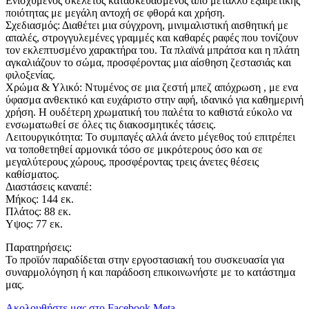
Ενισχυμένος σκελετός κατασκευασμένος από μέταλλο εξαιρετικής
ποιότητας με μεγάλη αντοχή σε φθορά και χρήση.
Σχεδιασμός: Διαθέτει μια σύγχρονη, μινιμαλιστική αισθητική με
απαλές, στρογγυλεμένες γραμμές και καθαρές ραφές που τονίζουν
τον εκλεπτυσμένο χαρακτήρα του. Τα πλαϊνά μπράτσα και η πλάτη
αγκαλιάζουν το σώμα, προσφέροντας μια αίσθηση ζεστασιάς και
φιλοξενίας.
Χρώμα & Υλικό: Ντυμένος σε μια ζεστή μπεζ απόχρωση , με ενα
ύφασμα ανθεκτικό και ευχάριστο στην αφή, ιδανικό για καθημερινή
χρήση. Η ουδέτερη χρωματική του παλέτα το καθιστά εύκολο να
ενσωματωθεί σε όλες τις διακοσμητικές τάσεις.
Λειτουργικότητα: Το συμπαγές αλλά άνετο μέγεθος τού επιτρέπει
να τοποθετηθεί αρμονικά τόσο σε μικρότερους όσο και σε
μεγαλύτερους χώρους, προσφέροντας τρεις άνετες θέσεις
καθίσματος.
Διαστάσεις καναπέ:
Μήκος: 144 εκ.
Πλάτος: 88 εκ.
Υψος: 77 εκ.
Παρατηρήσεις:
Το προϊόν παραδίδεται στην εργοστασιακή του συσκευασία για
συναρμολόγηση ή και παράδοση επικοινωνήστε με το κατάστημα
μας.
Ακολουθήστε μας στο Facebook Meta