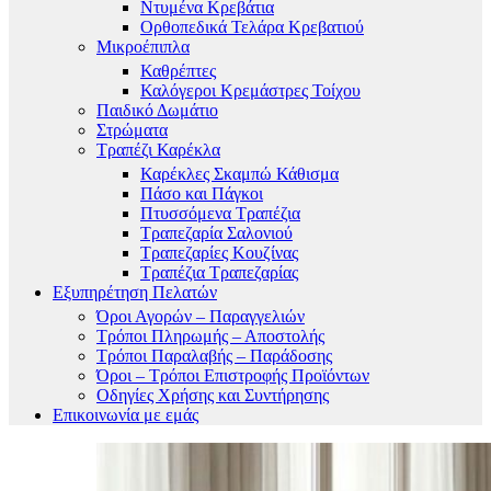
Ντυμένα Κρεβάτια
Ορθοπεδικά Τελάρα Κρεβατιού
Μικροέπιπλα
Καθρέπτες
Καλόγεροι Κρεμάστρες Τοίχου
Παιδικό Δωμάτιο
Στρώματα
Τραπέζι Καρέκλα
Καρέκλες Σκαμπώ Κάθισμα
Πάσο και Πάγκοι
Πτυσσόμενα Τραπέζια
Τραπεζαρία Σαλονιού
Τραπεζαρίες Κουζίνας
Τραπέζια Τραπεζαρίας
Εξυπηρέτηση Πελατών
Όροι Αγορών – Παραγγελιών
Τρόποι Πληρωμής – Αποστολής
Τρόποι Παραλαβής – Παράδοσης
Όροι – Τρόποι Επιστροφής Προϊόντων
Οδηγίες Χρήσης και Συντήρησης
Επικοινωνία με εμάς