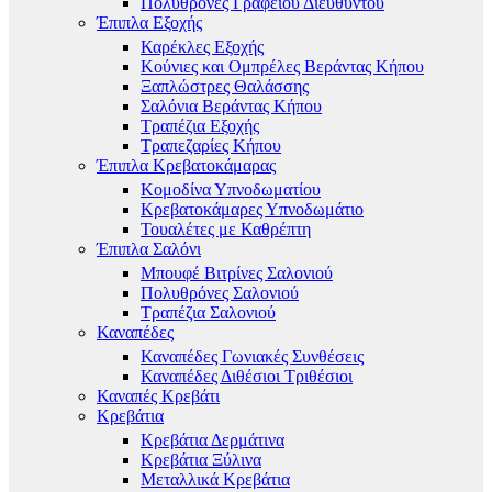
Πολυθρόνες Γραφείου Διευθυντού
Έπιπλα Εξοχής
Καρέκλες Εξοχής
Κούνιες και Ομπρέλες Βεράντας Κήπου
Ξαπλώστρες Θαλάσσης
Σαλόνια Βεράντας Κήπου
Τραπέζια Εξοχής
Τραπεζαρίες Κήπου
Έπιπλα Κρεβατοκάμαρας
Κομοδίνα Υπνοδωματίου
Κρεβατοκάμαρες Υπνοδωμάτιο
Τουαλέτες με Καθρέπτη
Έπιπλα Σαλόνι
Μπουφέ Βιτρίνες Σαλονιού
Πολυθρόνες Σαλονιού
Τραπέζια Σαλονιού
Καναπέδες
Καναπέδες Γωνιακές Συνθέσεις
Καναπέδες Διθέσιοι Τριθέσιοι
Καναπές Κρεβάτι
Κρεβάτια
Κρεβάτια Δερμάτινα
Κρεβάτια Ξύλινα
Μεταλλικά Κρεβάτια