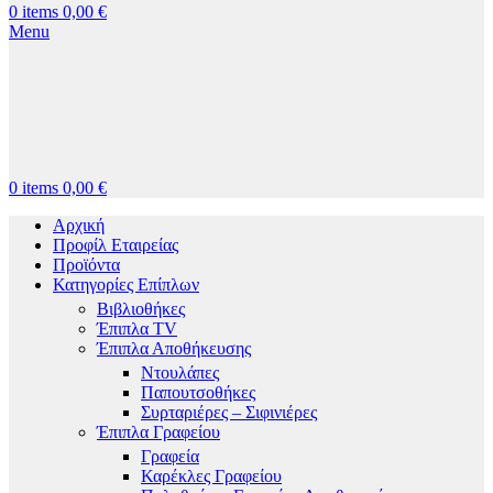
0
items
0,00
€
Menu
0
items
0,00
€
Αρχική
Προφίλ Εταιρείας
Προϊόντα
Κατηγορίες Επίπλων
Βιβλιοθήκες
Έπιπλα TV
Έπιπλα Αποθήκευσης
Ντουλάπες
Παπουτσοθήκες
Συρταριέρες – Σιφινιέρες
Έπιπλα Γραφείου
Γραφεία
Καρέκλες Γραφείου