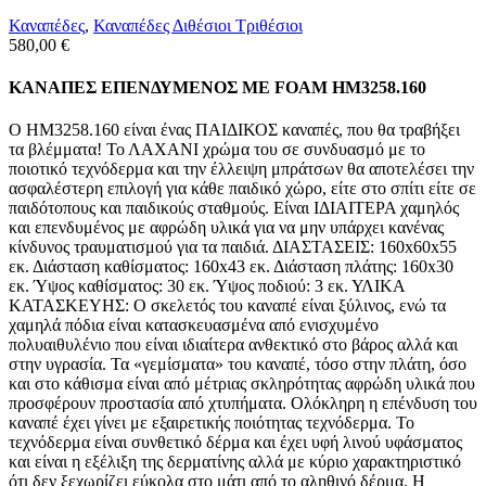
Καναπέδες
,
Καναπέδες Διθέσιοι Τριθέσιοι
580,00
€
ΚΑΝΑΠΕΣ ΕΠΕΝΔΥΜΕΝΟΣ ΜΕ FOAM HM3258.160
Ο ΗΜ3258.160 είναι ένας ΠΑΙΔΙΚΟΣ καναπές, που θα τραβήξει
τα βλέμματα! Το ΛΑΧΑΝΙ χρώμα του σε συνδυασμό με το
ποιοτικό τεχνόδερμα και την έλλειψη μπράτσων θα αποτελέσει την
ασφαλέστερη επιλογή για κάθε παιδικό χώρο, είτε στο σπίτι είτε σε
παιδότοπους και παιδικούς σταθμούς. Είναι ΙΔΙΑΙΤΕΡΑ χαμηλός
και επενδυμένος με αφρώδη υλικά για να μην υπάρχει κανένας
κίνδυνος τραυματισμού για τα παιδιά. ΔΙΑΣΤΑΣΕΙΣ: 160x60x55
εκ. Διάσταση καθίσματος: 160x43 εκ. Διάσταση πλάτης: 160x30
εκ. Ύψος καθίσματος: 30 εκ. Ύψος ποδιού: 3 εκ. ΥΛΙΚΑ
ΚΑΤΑΣΚΕΥΗΣ: Ο σκελετός του καναπέ είναι ξύλινος, ενώ τα
χαμηλά πόδια είναι κατασκευασμένα από ενισχυμένο
πολυαιθυλένιο που είναι ιδιαίτερα ανθεκτικό στο βάρος αλλά και
στην υγρασία. Τα «γεμίσματα» του καναπέ, τόσο στην πλάτη, όσο
και στο κάθισμα είναι από μέτριας σκληρότητας αφρώδη υλικά που
προσφέρουν προστασία από χτυπήματα. Ολόκληρη η επένδυση του
καναπέ έχει γίνει με εξαιρετικής ποιότητας τεχνόδερμα. Το
τεχνόδερμα είναι συνθετικό δέρμα και έχει υφή λινού υφάσματος
και είναι η εξέλιξη της δερματίνης αλλά με κύριο χαρακτηριστικό
ότι δεν ξεχωρίζει εύκολα στο μάτι από το αληθινό δέρμα. Η