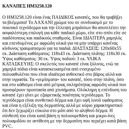
ΚΑΝΑΠΕΣ HM3258.120
Ο ΗΜ3258.120 είναι ένας ΠΑΙΔΙΚΟΣ καναπές, που θα τραβήξει
τα βλέμματα! Το ΛΑΧΑΝΙ χρώμα του σε συνδυασμό με το
ποιοτικό τεχνόδερμα και την έλλειψη μπράτσων θα αποτελέσει την
ασφαλέστερη επιλογή για κάθε παιδικό χώρο, είτε στο σπίτι είτε σε
παιδότοπους και παιδικούς σταθμούς. Είναι ΙΔΙΑΙΤΕΡΑ χαμηλός
και επενδυμένος με αφρώδη υλικά για να μην υπάρχει κανένας
κίνδυνος τραυματισμού για τα παιδιά. ΔΙΑΣΤΑΣΕΙΣ: 120x60x55
εκ. Διάσταση καθίσματος: 118x43 εκ. Διάσταση πλάτης: 118x30 εκ.
Ύψος καθίσματος: 30 εκ. Ύψος ποδιού: 3 εκ. ΥΛΙΚΑ
ΚΑΤΑΣΚΕΥΗΣ: Ο σκελετός του καναπέ είναι ξύλινος, ενώ τα
χαμηλά πόδια είναι κατασκευασμένα από ενισχυμένο
πολυαιθυλένιο που είναι ιδιαίτερα ανθεκτικό στο βάρος αλλά και
στην υγρασία. Τα «γεμίσματα» του καναπέ, τόσο στην πλάτη, όσο
και στο κάθισμα είναι από μέτριας σκληρότητας αφρώδη υλικά που
προσφέρουν προστασία από χτυπήματα. Ολόκληρη η επένδυση του
καναπέ έχει γίνει με εξαιρετικής ποιότητας τεχνόδερμα. Το
τεχνόδερμα είναι συνθετικό δέρμα και έχει υφή λινού υφάσματος
και είναι η εξέλιξη της δερματίνης αλλά με κύριο χαρακτηριστικό
ότι δεν ξεχωρίζει εύκολα στο μάτι από το αληθινό δέρμα. Η
σύνθεσή του είναι κατά βάση η πολυουρεθάνη και μικρο-ίνες
πολυαμιδίου σε αντίθεση με την δερματίνη που περιέχει κατά βάση
PVC.