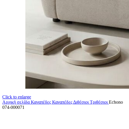
Click to enlarge
Αρχική σελίδα
Καναπέδες
Καναπέδες Διθέσιοι Τριθέσιοι
Echono
074-000071