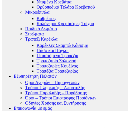
Ντυμένα Κρεβάτια
Ορθοπεδικά Τελάρα Κρεβατιού
Μικροέπιπλα
Καθρέπτες
Καλόγεροι Κρεμάστρες Τοίχου
Παιδικό Δωμάτιο
Στρώματα
Τραπέζι Καρέκλα
Καρέκλες Σκαμπώ Κάθισμα
Πάσο και Πάγκοι
Πτυσσόμενα Τραπέζια
Τραπεζαρία Σαλονιού
Τραπεζαρίες Κουζίνας
Τραπέζια Τραπεζαρίας
Εξυπηρέτηση Πελατών
Όροι Αγορών – Παραγγελιών
Τρόποι Πληρωμής – Αποστολής
Τρόποι Παραλαβής – Παράδοσης
Όροι – Τρόποι Επιστροφής Προϊόντων
Οδηγίες Χρήσης και Συντήρησης
Επικοινωνία με εμάς