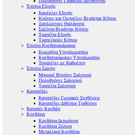
Πολυθρόνες Γραφείου Διευθυντού
Έπιπλα Εξοχής
Καρέκλες Εξοχής
Κούνιες και Ομπρέλες Βεράντας Κήπου
Ξαπλώστρες Θαλάσσης
Σαλόνια Βεράντας Κήπου
Τραπέζια Εξοχής
Τραπεζαρίες Κήπου
Έπιπλα Κρεβατοκάμαρας
Κομοδίνα Υπνοδωματίου
Κρεβατοκάμαρες Υπνοδωμάτιο
Τουαλέτες με Καθρέπτη
Έπιπλα Σαλόνι
Μπουφέ Βιτρίνες Σαλονιού
Πολυθρόνες Σαλονιού
Τραπέζια Σαλονιού
Καναπέδες
Καναπέδες Γωνιακές Συνθέσεις
Καναπέδες Διθέσιοι Τριθέσιοι
Καναπές Κρεβάτι
Κρεβάτια
Κρεβάτια Δερμάτινα
Κρεβάτια Ξύλινα
Μεταλλικά Κρεβάτια