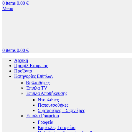
0
items
0,00
€
Menu
0
items
0,00
€
Αρχική
Προφίλ Εταιρείας
Προϊόντα
Κατηγορίες Επίπλων
Βιβλιοθήκες
Έπιπλα TV
Έπιπλα Αποθήκευσης
Ντουλάπες
Παπουτσοθήκες
Συρταριέρες – Σιφινιέρες
Έπιπλα Γραφείου
Γραφεία
Καρέκλες Γραφείου