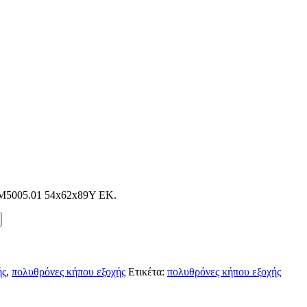
05.01 54x62x89Υ ΕΚ.
ής
,
πολυθρόνες κήπου εξοχής
Ετικέτα:
πολυθρόνες κήπου εξοχής