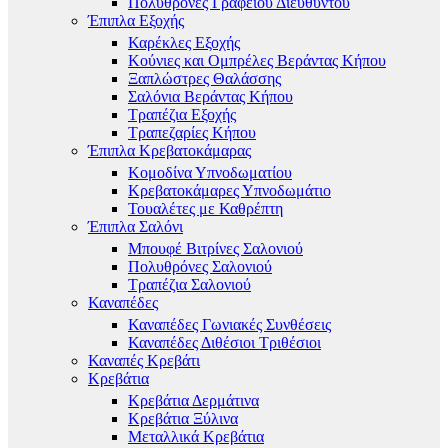
Πολυθρόνες Γραφείου Διευθυντού
Έπιπλα Εξοχής
Καρέκλες Εξοχής
Κούνιες και Ομπρέλες Βεράντας Κήπου
Ξαπλώστρες Θαλάσσης
Σαλόνια Βεράντας Κήπου
Τραπέζια Εξοχής
Τραπεζαρίες Κήπου
Έπιπλα Κρεβατοκάμαρας
Κομοδίνα Υπνοδωματίου
Κρεβατοκάμαρες Υπνοδωμάτιο
Τουαλέτες με Καθρέπτη
Έπιπλα Σαλόνι
Μπουφέ Βιτρίνες Σαλονιού
Πολυθρόνες Σαλονιού
Τραπέζια Σαλονιού
Καναπέδες
Καναπέδες Γωνιακές Συνθέσεις
Καναπέδες Διθέσιοι Τριθέσιοι
Καναπές Κρεβάτι
Κρεβάτια
Κρεβάτια Δερμάτινα
Κρεβάτια Ξύλινα
Μεταλλικά Κρεβάτια