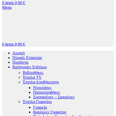
0
items
0,00
€
Menu
0
items
0,00
€
Αρχική
Προφίλ Εταιρείας
Προϊόντα
Κατηγορίες Επίπλων
Βιβλιοθήκες
Έπιπλα TV
Έπιπλα Αποθήκευσης
Ντουλάπες
Παπουτσοθήκες
Συρταριέρες – Σιφινιέρες
Έπιπλα Γραφείου
Γραφεία
Καρέκλες Γραφείου