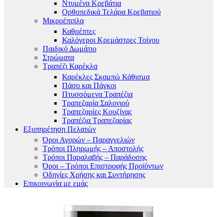
Ντυμένα Κρεβάτια
Ορθοπεδικά Τελάρα Κρεβατιού
Μικροέπιπλα
Καθρέπτες
Καλόγεροι Κρεμάστρες Τοίχου
Παιδικό Δωμάτιο
Στρώματα
Τραπέζι Καρέκλα
Καρέκλες Σκαμπώ Κάθισμα
Πάσο και Πάγκοι
Πτυσσόμενα Τραπέζια
Τραπεζαρία Σαλονιού
Τραπεζαρίες Κουζίνας
Τραπέζια Τραπεζαρίας
Εξυπηρέτηση Πελατών
Όροι Αγορών – Παραγγελιών
Τρόποι Πληρωμής – Αποστολής
Τρόποι Παραλαβής – Παράδοσης
Όροι – Τρόποι Επιστροφής Προϊόντων
Οδηγίες Χρήσης και Συντήρησης
Επικοινωνία με εμάς