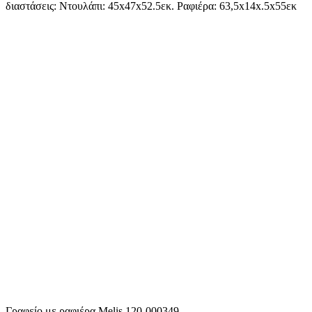
διαστάσεις: Ντουλάπι: 45x47x52.5εκ. Ραφιέρα: 63,5x14x.5x55εκ
Γραφείο με ραφιέρα Melis 120-000349