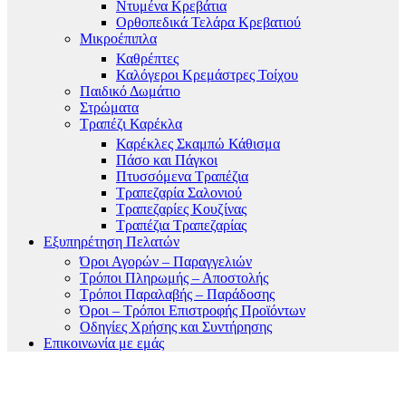
Ντυμένα Κρεβάτια
Ορθοπεδικά Τελάρα Κρεβατιού
Μικροέπιπλα
Καθρέπτες
Καλόγεροι Κρεμάστρες Τοίχου
Παιδικό Δωμάτιο
Στρώματα
Τραπέζι Καρέκλα
Καρέκλες Σκαμπώ Κάθισμα
Πάσο και Πάγκοι
Πτυσσόμενα Τραπέζια
Τραπεζαρία Σαλονιού
Τραπεζαρίες Κουζίνας
Τραπέζια Τραπεζαρίας
Εξυπηρέτηση Πελατών
Όροι Αγορών – Παραγγελιών
Τρόποι Πληρωμής – Αποστολής
Τρόποι Παραλαβής – Παράδοσης
Όροι – Τρόποι Επιστροφής Προϊόντων
Οδηγίες Χρήσης και Συντήρησης
Επικοινωνία με εμάς