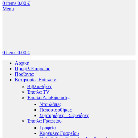
0
items
0,00
€
Menu
0
items
0,00
€
Αρχική
Προφίλ Εταιρείας
Προϊόντα
Κατηγορίες Επίπλων
Βιβλιοθήκες
Έπιπλα TV
Έπιπλα Αποθήκευσης
Ντουλάπες
Παπουτσοθήκες
Συρταριέρες – Σιφινιέρες
Έπιπλα Γραφείου
Γραφεία
Καρέκλες Γραφείου