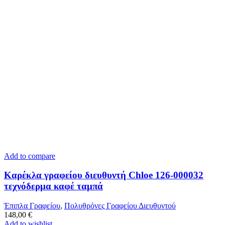
Add to compare
Καρέκλα γραφείου διευθυντή Chloe 126-000032
τεχνόδερμα καφέ ταμπά
Έπιπλα Γραφείου
,
Πολυθρόνες Γραφείου Διευθυντού
148,00
€
Add to wishlist