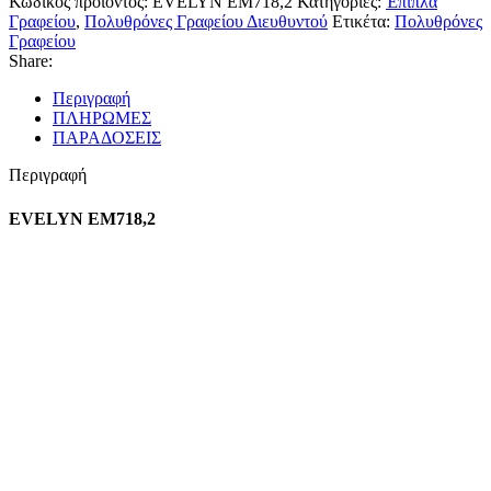
Κωδικός προϊόντος:
EVELYN EM718,2
Κατηγορίες:
Έπιπλα
Γραφείου
,
Πολυθρόνες Γραφείου Διευθυντού
Ετικέτα:
Πολυθρόνες
Γραφείου
Share:
Περιγραφή
ΠΛΗΡΩΜΕΣ
ΠΑΡΑΔΟΣΕΙΣ
Περιγραφή
EVELYN EM718,2