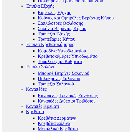
Πολυθρόνες Γραφείου Διευθυντού
Έπιπλα Εξοχής
Καρέκλες Εξοχής
Κούνιες και Ομπρέλες Βεράντας Κήπου
Ξαπλώστρες Θαλάσσης
Σαλόνια Βεράντας Κήπου
Τραπέζια Εξοχής
Τραπεζαρίες Κήπου
Έπιπλα Κρεβατοκάμαρας
Κομοδίνα Υπνοδωματίου
Κρεβατοκάμαρες Υπνοδωμάτιο
Τουαλέτες με Καθρέπτη
Έπιπλα Σαλόνι
Μπουφέ Βιτρίνες Σαλονιού
Πολυθρόνες Σαλονιού
Τραπέζια Σαλονιού
Καναπέδες
Καναπέδες Γωνιακές Συνθέσεις
Καναπέδες Διθέσιοι Τριθέσιοι
Καναπές Κρεβάτι
Κρεβάτια
Κρεβάτια Δερμάτινα
Κρεβάτια Ξύλινα
Μεταλλικά Κρεβάτια