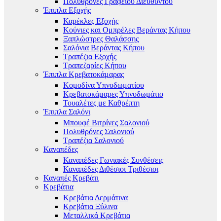
Πολυθρόνες Γραφείου Διευθυντού
Έπιπλα Εξοχής
Καρέκλες Εξοχής
Κούνιες και Ομπρέλες Βεράντας Κήπου
Ξαπλώστρες Θαλάσσης
Σαλόνια Βεράντας Κήπου
Τραπέζια Εξοχής
Τραπεζαρίες Κήπου
Έπιπλα Κρεβατοκάμαρας
Κομοδίνα Υπνοδωματίου
Κρεβατοκάμαρες Υπνοδωμάτιο
Τουαλέτες με Καθρέπτη
Έπιπλα Σαλόνι
Μπουφέ Βιτρίνες Σαλονιού
Πολυθρόνες Σαλονιού
Τραπέζια Σαλονιού
Καναπέδες
Καναπέδες Γωνιακές Συνθέσεις
Καναπέδες Διθέσιοι Τριθέσιοι
Καναπές Κρεβάτι
Κρεβάτια
Κρεβάτια Δερμάτινα
Κρεβάτια Ξύλινα
Μεταλλικά Κρεβάτια