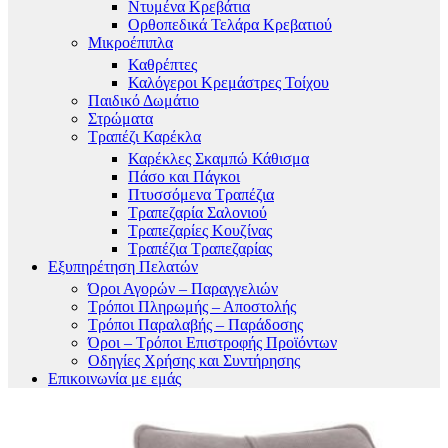
Ντυμένα Κρεβάτια
Ορθοπεδικά Τελάρα Κρεβατιού
Μικροέπιπλα
Καθρέπτες
Καλόγεροι Κρεμάστρες Τοίχου
Παιδικό Δωμάτιο
Στρώματα
Τραπέζι Καρέκλα
Καρέκλες Σκαμπώ Κάθισμα
Πάσο και Πάγκοι
Πτυσσόμενα Τραπέζια
Τραπεζαρία Σαλονιού
Τραπεζαρίες Κουζίνας
Τραπέζια Τραπεζαρίας
Εξυπηρέτηση Πελατών
Όροι Αγορών – Παραγγελιών
Τρόποι Πληρωμής – Αποστολής
Τρόποι Παραλαβής – Παράδοσης
Όροι – Τρόποι Επιστροφής Προϊόντων
Οδηγίες Χρήσης και Συντήρησης
Επικοινωνία με εμάς