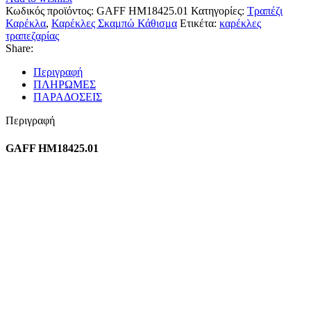
Κωδικός προϊόντος:
GAFF HM18425.01
Κατηγορίες:
Τραπέζι
Καρέκλα
,
Καρέκλες Σκαμπώ Κάθισμα
Ετικέτα:
καρέκλες
τραπεζαρίας
Share:
Περιγραφή
ΠΛΗΡΩΜΕΣ
ΠΑΡΑΔΟΣΕΙΣ
Περιγραφή
GAFF HM18425.01