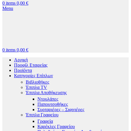
0
items
0,00
€
Menu
0
items
0,00
€
Αρχική
Προφίλ Εταιρείας
Προϊόντα
Κατηγορίες Επίπλων
Βιβλιοθήκες
Έπιπλα TV
Έπιπλα Αποθήκευσης
Ντουλάπες
Παπουτσοθήκες
Συρταριέρες – Σιφινιέρες
Έπιπλα Γραφείου
Γραφεία
Καρέκλες Γραφείου