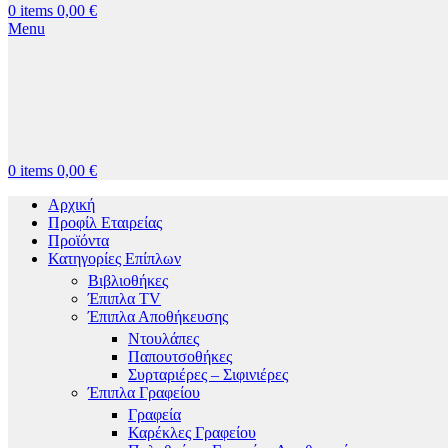
0
items
0,00
€
Menu
0
items
0,00
€
Αρχική
Προφίλ Εταιρείας
Προϊόντα
Κατηγορίες Επίπλων
Βιβλιοθήκες
Έπιπλα TV
Έπιπλα Αποθήκευσης
Ντουλάπες
Παπουτσοθήκες
Συρταριέρες – Σιφινιέρες
Έπιπλα Γραφείου
Γραφεία
Καρέκλες Γραφείου