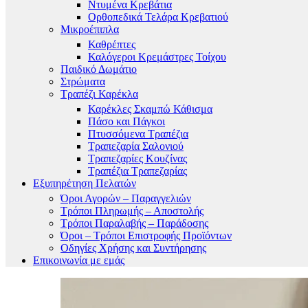
Ντυμένα Κρεβάτια
Ορθοπεδικά Τελάρα Κρεβατιού
Μικροέπιπλα
Καθρέπτες
Καλόγεροι Κρεμάστρες Τοίχου
Παιδικό Δωμάτιο
Στρώματα
Τραπέζι Καρέκλα
Καρέκλες Σκαμπώ Κάθισμα
Πάσο και Πάγκοι
Πτυσσόμενα Τραπέζια
Τραπεζαρία Σαλονιού
Τραπεζαρίες Κουζίνας
Τραπέζια Τραπεζαρίας
Εξυπηρέτηση Πελατών
Όροι Αγορών – Παραγγελιών
Τρόποι Πληρωμής – Αποστολής
Τρόποι Παραλαβής – Παράδοσης
Όροι – Τρόποι Επιστροφής Προϊόντων
Οδηγίες Χρήσης και Συντήρησης
Επικοινωνία με εμάς