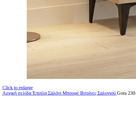
Click to enlarge
Αρχική σελίδα
Έπιπλα Σαλόνι
Μπουφέ Βιτρίνες Σαλονιού
Gora 230