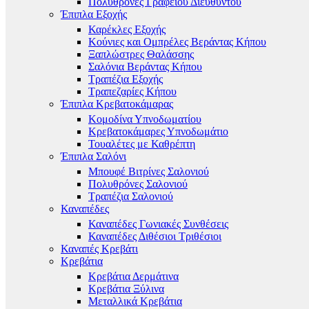
Πολυθρόνες Γραφείου Διευθυντού
Έπιπλα Εξοχής
Καρέκλες Εξοχής
Κούνιες και Ομπρέλες Βεράντας Κήπου
Ξαπλώστρες Θαλάσσης
Σαλόνια Βεράντας Κήπου
Τραπέζια Εξοχής
Τραπεζαρίες Κήπου
Έπιπλα Κρεβατοκάμαρας
Κομοδίνα Υπνοδωματίου
Κρεβατοκάμαρες Υπνοδωμάτιο
Τουαλέτες με Καθρέπτη
Έπιπλα Σαλόνι
Μπουφέ Βιτρίνες Σαλονιού
Πολυθρόνες Σαλονιού
Τραπέζια Σαλονιού
Καναπέδες
Καναπέδες Γωνιακές Συνθέσεις
Καναπέδες Διθέσιοι Τριθέσιοι
Καναπές Κρεβάτι
Κρεβάτια
Κρεβάτια Δερμάτινα
Κρεβάτια Ξύλινα
Μεταλλικά Κρεβάτια