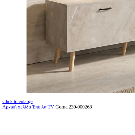
Click to enlarge
Αρχική σελίδα
Έπιπλα TV
Gorna 230-000268