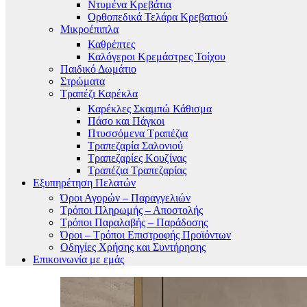
Ντυμένα Κρεβάτια
Ορθοπεδικά Τελάρα Κρεβατιού
Μικροέπιπλα
Καθρέπτες
Καλόγεροι Κρεμάστρες Τοίχου
Παιδικό Δωμάτιο
Στρώματα
Τραπέζι Καρέκλα
Καρέκλες Σκαμπώ Κάθισμα
Πάσο και Πάγκοι
Πτυσσόμενα Τραπέζια
Τραπεζαρία Σαλονιού
Τραπεζαρίες Κουζίνας
Τραπέζια Τραπεζαρίας
Εξυπηρέτηση Πελατών
Όροι Αγορών – Παραγγελιών
Τρόποι Πληρωμής – Αποστολής
Τρόποι Παραλαβής – Παράδοσης
Όροι – Τρόποι Επιστροφής Προϊόντων
Οδηγίες Χρήσης και Συντήρησης
Επικοινωνία με εμάς