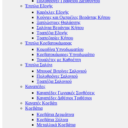
Πολυθρόνες Γραφείου Διευθυντού
Έπιπλα Εξοχής
Καρέκλες Εξοχής
Κούνιες και Ομπρέλες Βεράντας Κήπου
Ξαπλώστρες Θαλάσσης
Σαλόνια Βεράντας Κήπου
Τραπέζια Εξοχής
Τραπεζαρίες Κήπου
Έπιπλα Κρεβατοκάμαρας
Κομοδίνα Υπνοδωματίου
Κρεβατοκάμαρες Υπνοδωμάτιο
Τουαλέτες με Καθρέπτη
Έπιπλα Σαλόνι
Μπουφέ Βιτρίνες Σαλονιού
Πολυθρόνες Σαλονιού
Τραπέζια Σαλονιού
Καναπέδες
Καναπέδες Γωνιακές Συνθέσεις
Καναπέδες Διθέσιοι Τριθέσιοι
Καναπές Κρεβάτι
Κρεβάτια
Κρεβάτια Δερμάτινα
Κρεβάτια Ξύλινα
Μεταλλικά Κρεβάτια