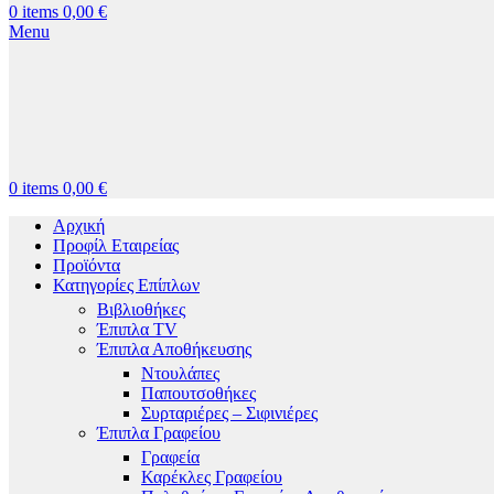
0
items
0,00
€
Menu
0
items
0,00
€
Αρχική
Προφίλ Εταιρείας
Προϊόντα
Κατηγορίες Επίπλων
Βιβλιοθήκες
Έπιπλα TV
Έπιπλα Αποθήκευσης
Ντουλάπες
Παπουτσοθήκες
Συρταριέρες – Σιφινιέρες
Έπιπλα Γραφείου
Γραφεία
Καρέκλες Γραφείου