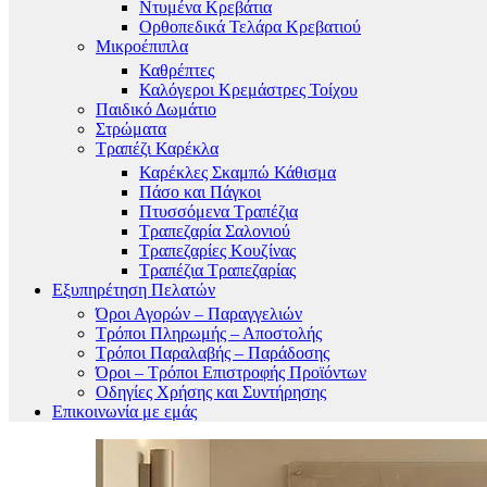
Ντυμένα Κρεβάτια
Ορθοπεδικά Τελάρα Κρεβατιού
Μικροέπιπλα
Καθρέπτες
Καλόγεροι Κρεμάστρες Τοίχου
Παιδικό Δωμάτιο
Στρώματα
Τραπέζι Καρέκλα
Καρέκλες Σκαμπώ Κάθισμα
Πάσο και Πάγκοι
Πτυσσόμενα Τραπέζια
Τραπεζαρία Σαλονιού
Τραπεζαρίες Κουζίνας
Τραπέζια Τραπεζαρίας
Εξυπηρέτηση Πελατών
Όροι Αγορών – Παραγγελιών
Τρόποι Πληρωμής – Αποστολής
Τρόποι Παραλαβής – Παράδοσης
Όροι – Τρόποι Επιστροφής Προϊόντων
Οδηγίες Χρήσης και Συντήρησης
Επικοινωνία με εμάς