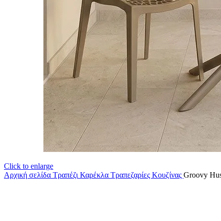
Click to enlarge
Αρχική σελίδα
Τραπέζι Καρέκλα
Τραπεζαρίες Κουζίνας
Groovy Hu