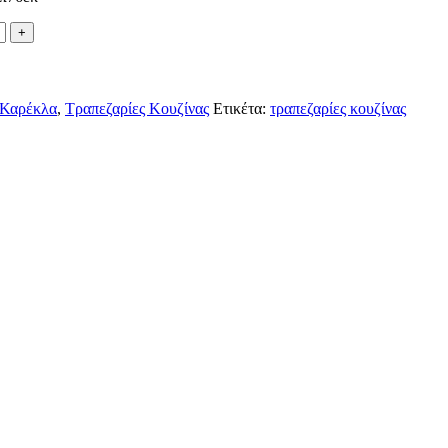
 Καρέκλα
,
Τραπεζαρίες Κουζίνας
Ετικέτα:
τραπεζαρίες κουζίνας