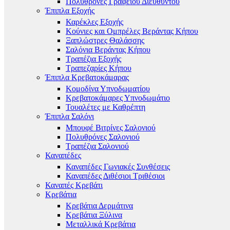
Πολυθρόνες Γραφείου Διευθυντού
Έπιπλα Εξοχής
Καρέκλες Εξοχής
Κούνιες και Ομπρέλες Βεράντας Κήπου
Ξαπλώστρες Θαλάσσης
Σαλόνια Βεράντας Κήπου
Τραπέζια Εξοχής
Τραπεζαρίες Κήπου
Έπιπλα Κρεβατοκάμαρας
Κομοδίνα Υπνοδωματίου
Κρεβατοκάμαρες Υπνοδωμάτιο
Τουαλέτες με Καθρέπτη
Έπιπλα Σαλόνι
Μπουφέ Βιτρίνες Σαλονιού
Πολυθρόνες Σαλονιού
Τραπέζια Σαλονιού
Καναπέδες
Καναπέδες Γωνιακές Συνθέσεις
Καναπέδες Διθέσιοι Τριθέσιοι
Καναπές Κρεβάτι
Κρεβάτια
Κρεβάτια Δερμάτινα
Κρεβάτια Ξύλινα
Μεταλλικά Κρεβάτια