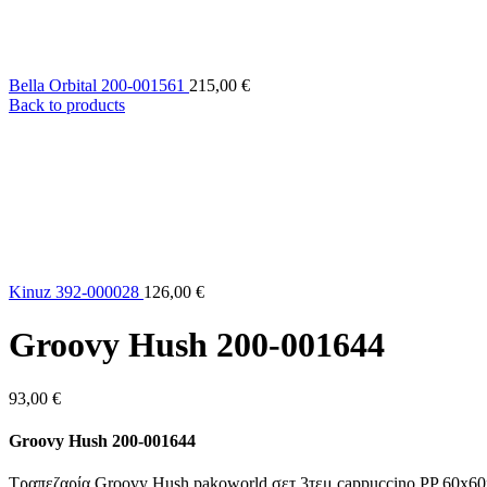
Bella Orbital 200-001561
215,00
€
Back to products
Kinuz 392-000028
126,00
€
Groovy Hush 200-001644
93,00
€
Groovy Hush 200-001644
Τραπεζαρία Groovy Hush pakoworld σετ 3τεμ cappuccino PP 60x6