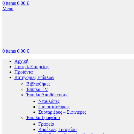
0
items
0,00
€
Menu
0
items
0,00
€
Αρχική
Προφίλ Εταιρείας
Προϊόντα
Κατηγορίες Επίπλων
Βιβλιοθήκες
Έπιπλα TV
Έπιπλα Αποθήκευσης
Ντουλάπες
Παπουτσοθήκες
Συρταριέρες – Σιφινιέρες
Έπιπλα Γραφείου
Γραφεία
Καρέκλες Γραφείου