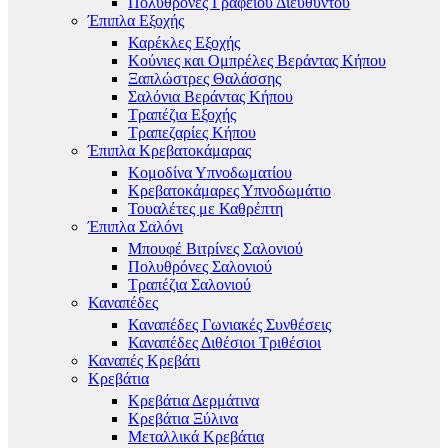
Πολυθρόνες Γραφείου Διευθυντού
Έπιπλα Εξοχής
Καρέκλες Εξοχής
Κούνιες και Ομπρέλες Βεράντας Κήπου
Ξαπλώστρες Θαλάσσης
Σαλόνια Βεράντας Κήπου
Τραπέζια Εξοχής
Τραπεζαρίες Κήπου
Έπιπλα Κρεβατοκάμαρας
Κομοδίνα Υπνοδωματίου
Κρεβατοκάμαρες Υπνοδωμάτιο
Τουαλέτες με Καθρέπτη
Έπιπλα Σαλόνι
Μπουφέ Βιτρίνες Σαλονιού
Πολυθρόνες Σαλονιού
Τραπέζια Σαλονιού
Καναπέδες
Καναπέδες Γωνιακές Συνθέσεις
Καναπέδες Διθέσιοι Τριθέσιοι
Καναπές Κρεβάτι
Κρεβάτια
Κρεβάτια Δερμάτινα
Κρεβάτια Ξύλινα
Μεταλλικά Κρεβάτια