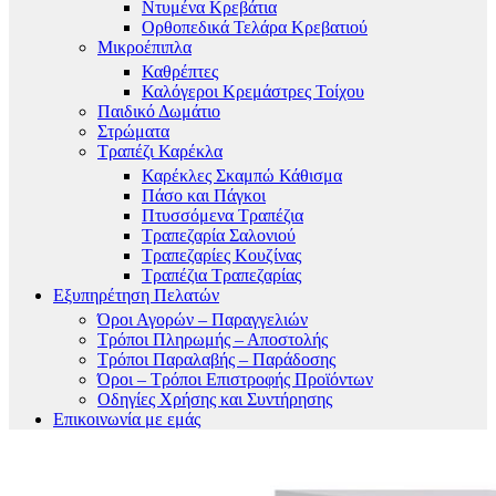
Ντυμένα Κρεβάτια
Ορθοπεδικά Τελάρα Κρεβατιού
Μικροέπιπλα
Καθρέπτες
Καλόγεροι Κρεμάστρες Τοίχου
Παιδικό Δωμάτιο
Στρώματα
Τραπέζι Καρέκλα
Καρέκλες Σκαμπώ Κάθισμα
Πάσο και Πάγκοι
Πτυσσόμενα Τραπέζια
Τραπεζαρία Σαλονιού
Τραπεζαρίες Κουζίνας
Τραπέζια Τραπεζαρίας
Εξυπηρέτηση Πελατών
Όροι Αγορών – Παραγγελιών
Τρόποι Πληρωμής – Αποστολής
Τρόποι Παραλαβής – Παράδοσης
Όροι – Τρόποι Επιστροφής Προϊόντων
Οδηγίες Χρήσης και Συντήρησης
Επικοινωνία με εμάς