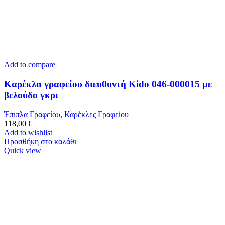
Add to compare
Καρέκλα γραφείου διευθυντή Kido 046-000015 με
βελούδο γκρι
Έπιπλα Γραφείου
,
Καρέκλες Γραφείου
118,00
€
Add to wishlist
Προσθήκη στο καλάθι
Quick view