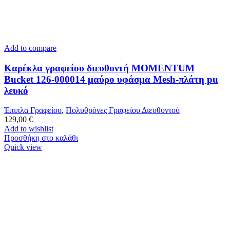
Add to compare
Καρέκλα γραφείου διευθυντή MOMENTUM
Bucket 126-000014 μαύρο υφάσμα Mesh-πλάτη pu
λευκό
Έπιπλα Γραφείου
,
Πολυθρόνες Γραφείου Διευθυντού
129,00
€
Add to wishlist
Προσθήκη στο καλάθι
Quick view