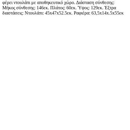
φέρει ντουλάπι με αποθηκευτικό χώρο. Διάσταση σύνθεσης:
Μήκος σύνθεσης: 146εκ. Πλάτος: 60εκ. Ύψος: 129εκ. Έξτρα
διαστάσεις: Ντουλάπι: 45x47x52.5εκ. Ραφιέρα: 63,5x14x.5x55εκ