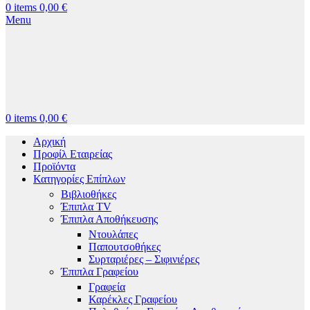
0
items
0,00
€
Menu
0
items
0,00
€
Αρχική
Προφίλ Εταιρείας
Προϊόντα
Κατηγορίες Επίπλων
Βιβλιοθήκες
Έπιπλα TV
Έπιπλα Αποθήκευσης
Ντουλάπες
Παπουτσοθήκες
Συρταριέρες – Σιφινιέρες
Έπιπλα Γραφείου
Γραφεία
Καρέκλες Γραφείου