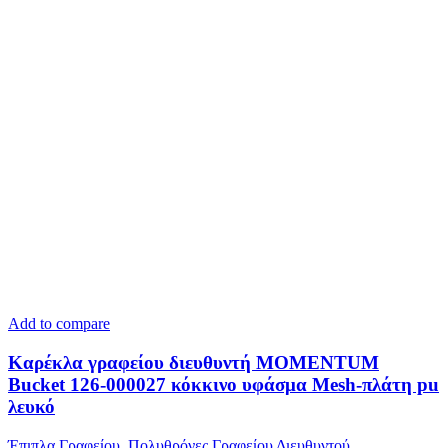
Add to compare
Καρέκλα γραφείου διευθυντή MOMENTUM
Bucket 126-000027 κόκκινο υφάσμα Mesh-πλάτη pu
λευκό
Έπιπλα Γραφείου
,
Πολυθρόνες Γραφείου Διευθυντού