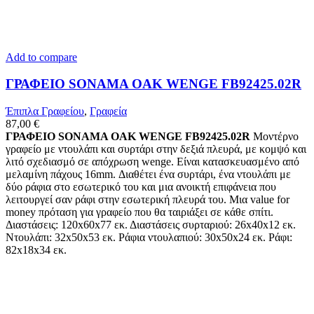
Add to compare
ΓΡΑΦΕΙΟ SONAMA OAK WENGE FB92425.02R
Έπιπλα Γραφείου
,
Γραφεία
87,00
€
ΓΡΑΦΕΙΟ SONAMA OAK WENGE FB92425.02R
Μοντέρνο
γραφείο με ντουλάπι και συρτάρι στην δεξιά πλευρά, με κομψό και
λιτό σχεδιασμό σε απόχρωση wenge. Είναι κατασκευασμένο από
μελαμίνη πάχους 16mm. Διαθέτει ένα συρτάρι, ένα ντουλάπι με
δύο ράφια στο εσωτερικό του και μια ανοικτή επιφάνεια που
λειτουργεί σαν ράφι στην εσωτερική πλευρά του. Μια value for
money πρόταση για γραφείο που θα ταιριάξει σε κάθε σπίτι.
Διαστάσεις: 120x60x77 εκ. Διαστάσεις συρταριού: 26x40x12 εκ.
Ντουλάπι: 32x50x53 εκ. Ράφια ντουλαπιού: 30x50x24 εκ. Ράφι:
82x18x34 εκ.