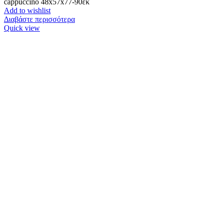
cappuccino 48x57x77-90εκ
Add to wishlist
Διαβάστε περισσότερα
Quick view