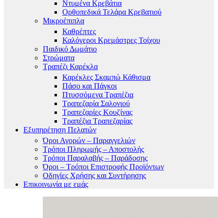
Ντυμένα Κρεβάτια
Ορθοπεδικά Τελάρα Κρεβατιού
Μικροέπιπλα
Καθρέπτες
Καλόγεροι Κρεμάστρες Τοίχου
Παιδικό Δωμάτιο
Στρώματα
Τραπέζι Καρέκλα
Καρέκλες Σκαμπώ Κάθισμα
Πάσο και Πάγκοι
Πτυσσόμενα Τραπέζια
Τραπεζαρία Σαλονιού
Τραπεζαρίες Κουζίνας
Τραπέζια Τραπεζαρίας
Εξυπηρέτηση Πελατών
Όροι Αγορών – Παραγγελιών
Τρόποι Πληρωμής – Αποστολής
Τρόποι Παραλαβής – Παράδοσης
Όροι – Τρόποι Επιστροφής Προϊόντων
Οδηγίες Χρήσης και Συντήρησης
Επικοινωνία με εμάς