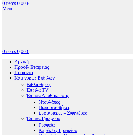
0
items
0,00
€
Menu
0
items
0,00
€
Αρχική
Προφίλ Εταιρείας
Προϊόντα
Κατηγορίες Επίπλων
Βιβλιοθήκες
Έπιπλα TV
Έπιπλα Αποθήκευσης
Ντουλάπες
Παπουτσοθήκες
Συρταριέρες – Σιφινιέρες
Έπιπλα Γραφείου
Γραφεία
Καρέκλες Γραφείου