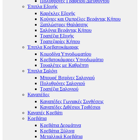
Πολυθρόνες Γραφείου Διευθυντού
Έπιπλα Εξοχής
Καρέκλες Εξοχής
Κούνιες και Ομπρέλες Βεράντας Κήπου
Ξαπλώστρες Θαλάσσης
Σαλόνια Βεράντας Κήπου
Τραπέζια Εξοχής
Τραπεζαρίες Κήπου
Έπιπλα Κρεβατοκάμαρας
Κομοδίνα Υπνοδωματίου
Κρεβατοκάμαρες Υπνοδωμάτιο
Τουαλέτες με Καθρέπτη
Έπιπλα Σαλόνι
Μπουφέ Βιτρίνες Σαλονιού
Πολυθρόνες Σαλονιού
Τραπέζια Σαλονιού
Καναπέδες
Καναπέδες Γωνιακές Συνθέσεις
Καναπέδες Διθέσιοι Τριθέσιοι
Καναπές Κρεβάτι
Κρεβάτια
Κρεβάτια Δερμάτινα
Κρεβάτια Ξύλινα
Μεταλλικά Κρεβάτια