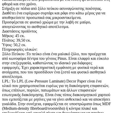
φθορά και στο χρόνο.
Στήριξη σε πόδια από ξύλο πεύκου ασυναγώνιστης ποιότητας.
Διαθέτει ένα ευρύχωρο συρτάρι και ράφι στο κάτω μέρος για να
αποθηκεύσετε προσωπικά σας μικροαντικείμενα.
Προσφέρεται σε φυσικό χρώμα με την λαβή σε μαύρο,
απογειώνοντας το αισθητικό αποτέλεσμα.
Διαστάσεις προϊόντος
Μήκος: 45 εκ.
Πλάτος: 39,50 εκ.
Ύψος: 50,2 εκ.
Πληροφορίες υλικών:
Ξύλο Πεύκου :Το πεύκο είναι ένα μαλακό ξύλο, που προέρχεται
από κωνοφόρα δέντρα του γένους Pinus. Είναι ελαφρύ και εύκολο
στην επεξεργασία, καθιστώντας το ιδανικό για διάφορες
εφαρμογές. Έχει χαρακτηριστική εμφάνιση με φυσικά νερά και
ανοίγματα, που του προσδίδουν ένα ζεστό και φυσικό αισθητικό
αποτέλεσμα.
LPL: Το LPL (Low-Pressure Laminate) Decor Paper είναι ένα
υλικό που χρησιμοποιείται ευρέως για τη διακόσμηση επιφανειών,
όπως επίπλων, πορτών, πατωμάτων και άλλων επιφανειών
εσωτερικής διακόσμησης. Είναι ένας τύπος διακοσμητικού χαρτιού
που εμποτίζεται με ρητίνες για να γίνει ανθεκτικό και να αποκτήσει
γυαλάδα. Στην συνέχεια, εφαρμόζεται σε υποστρώματα όπως MDF
(Medium-density fibreboard/ινοσανίδα) ή κόντρα πλακέ και
επεξεργάζεται υπό χαμηλή πίεση και θερμότητα για να παράγει