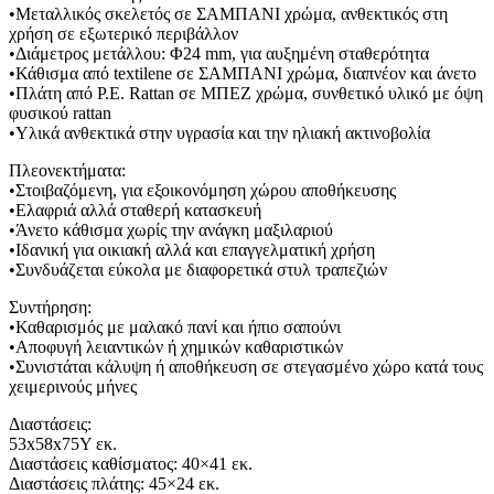
•Μεταλλικός σκελετός σε ΣΑΜΠΑΝΙ χρώμα, ανθεκτικός στη
χρήση σε εξωτερικό περιβάλλον
•Διάμετρος μετάλλου: Φ24 mm, για αυξημένη σταθερότητα
•Κάθισμα από textilene σε ΣΑΜΠΑΝΙ χρώμα, διαπνέον και άνετο
•Πλάτη από P.E. Rattan σε ΜΠΕΖ χρώμα, συνθετικό υλικό με όψη
φυσικού rattan
•Υλικά ανθεκτικά στην υγρασία και την ηλιακή ακτινοβολία
Πλεονεκτήματα:
•Στοιβαζόμενη, για εξοικονόμηση χώρου αποθήκευσης
•Ελαφριά αλλά σταθερή κατασκευή
•Άνετο κάθισμα χωρίς την ανάγκη μαξιλαριού
•Ιδανική για οικιακή αλλά και επαγγελματική χρήση
•Συνδυάζεται εύκολα με διαφορετικά στυλ τραπεζιών
Συντήρηση:
•Καθαρισμός με μαλακό πανί και ήπιο σαπούνι
•Αποφυγή λειαντικών ή χημικών καθαριστικών
•Συνιστάται κάλυψη ή αποθήκευση σε στεγασμένο χώρο κατά τους
χειμερινούς μήνες
Διαστάσεις:
53x58x75Υ εκ.
Διαστάσεις καθίσματος: 40×41 εκ.
Διαστάσεις πλάτης: 45×24 εκ.