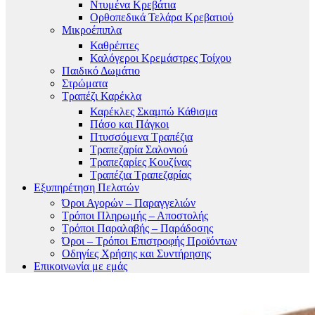
Ντυμένα Κρεβάτια
Ορθοπεδικά Τελάρα Κρεβατιού
Μικροέπιπλα
Καθρέπτες
Καλόγεροι Κρεμάστρες Τοίχου
Παιδικό Δωμάτιο
Στρώματα
Τραπέζι Καρέκλα
Καρέκλες Σκαμπώ Κάθισμα
Πάσο και Πάγκοι
Πτυσσόμενα Τραπέζια
Τραπεζαρία Σαλονιού
Τραπεζαρίες Κουζίνας
Τραπέζια Τραπεζαρίας
Εξυπηρέτηση Πελατών
Όροι Αγορών – Παραγγελιών
Τρόποι Πληρωμής – Αποστολής
Τρόποι Παραλαβής – Παράδοσης
Όροι – Τρόποι Επιστροφής Προϊόντων
Οδηγίες Χρήσης και Συντήρησης
Επικοινωνία με εμάς