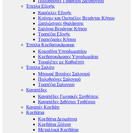
Πολυθρόνες Γραφείου Διευθυντού
Έπιπλα Εξοχής
Καρέκλες Εξοχής
Κούνιες και Ομπρέλες Βεράντας Κήπου
Ξαπλώστρες Θαλάσσης
Σαλόνια Βεράντας Κήπου
Τραπέζια Εξοχής
Τραπεζαρίες Κήπου
Έπιπλα Κρεβατοκάμαρας
Κομοδίνα Υπνοδωματίου
Κρεβατοκάμαρες Υπνοδωμάτιο
Τουαλέτες με Καθρέπτη
Έπιπλα Σαλόνι
Μπουφέ Βιτρίνες Σαλονιού
Πολυθρόνες Σαλονιού
Τραπέζια Σαλονιού
Καναπέδες
Καναπέδες Γωνιακές Συνθέσεις
Καναπέδες Διθέσιοι Τριθέσιοι
Καναπές Κρεβάτι
Κρεβάτια
Κρεβάτια Δερμάτινα
Κρεβάτια Ξύλινα
Μεταλλικά Κρεβάτια