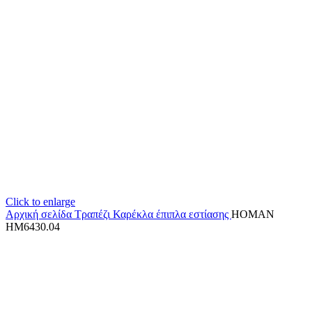
Click to enlarge
Αρχική σελίδα
Τραπέζι Καρέκλα
έπιπλα εστίασης
HOMAN
HM6430.04