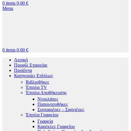
0
items
0,00
€
Menu
0
items
0,00
€
Αρχική
Προφίλ Εταιρείας
Προϊόντα
Κατηγορίες Επίπλων
Βιβλιοθήκες
Έπιπλα TV
Έπιπλα Αποθήκευσης
Ντουλάπες
Παπουτσοθήκες
Συρταριέρες – Σιφινιέρες
Έπιπλα Γραφείου
Γραφεία
Καρέκλες Γραφείου