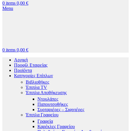
0
items
0,00
€
Menu
0
items
0,00
€
Αρχική
Προφίλ Εταιρείας
Προϊόντα
Κατηγορίες Επίπλων
Βιβλιοθήκες
Έπιπλα TV
Έπιπλα Αποθήκευσης
Ντουλάπες
Παπουτσοθήκες
Συρταριέρες – Σιφινιέρες
Έπιπλα Γραφείου
Γραφεία
Καρέκλες Γραφείου