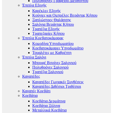
Πολυθρόνες Γραφείου Διευθυντού
Έπιπλα Εξοχής
Καρέκλες Εξοχής
Κούνιες και Ομπρέλες Βεράντας Κήπου
Ξαπλώστρες Θαλάσσης
Σαλόνια Βεράντας Κήπου
Τραπέζια Εξοχής
Τραπεζαρίες Κήπου
Έπιπλα Κρεβατοκάμαρας
Κομοδίνα Υπνοδωματίου
Κρεβατοκάμαρες Υπνοδωμάτιο
Τουαλέτες με Καθρέπτη
Έπιπλα Σαλόνι
Μπουφέ Βιτρίνες Σαλονιού
Πολυθρόνες Σαλονιού
Τραπέζια Σαλονιού
Καναπέδες
Καναπέδες Γωνιακές Συνθέσεις
Καναπέδες Διθέσιοι Τριθέσιοι
Καναπές Κρεβάτι
Κρεβάτια
Κρεβάτια Δερμάτινα
Κρεβάτια Ξύλινα
Μεταλλικά Κρεβάτια