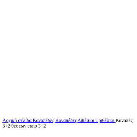
Αρχική σελίδα
Καναπέδες
Καναπέδες Διθέσιοι Τριθέσιοι
Καναπές
3+2 θέσεων erato 3+2