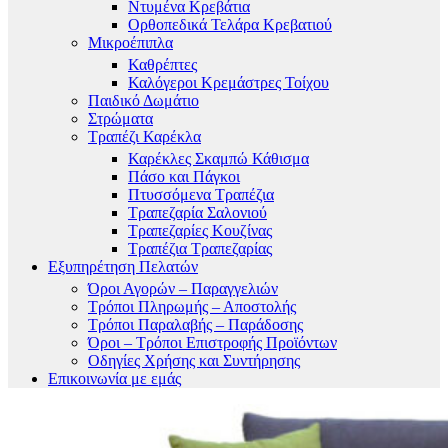
Ντυμένα Κρεβάτια
Ορθοπεδικά Τελάρα Κρεβατιού
Μικροέπιπλα
Καθρέπτες
Καλόγεροι Κρεμάστρες Τοίχου
Παιδικό Δωμάτιο
Στρώματα
Τραπέζι Καρέκλα
Καρέκλες Σκαμπώ Κάθισμα
Πάσο και Πάγκοι
Πτυσσόμενα Τραπέζια
Τραπεζαρία Σαλονιού
Τραπεζαρίες Κουζίνας
Τραπέζια Τραπεζαρίας
Εξυπηρέτηση Πελατών
Όροι Αγορών – Παραγγελιών
Τρόποι Πληρωμής – Αποστολής
Τρόποι Παραλαβής – Παράδοσης
Όροι – Τρόποι Επιστροφής Προϊόντων
Οδηγίες Χρήσης και Συντήρησης
Επικοινωνία με εμάς