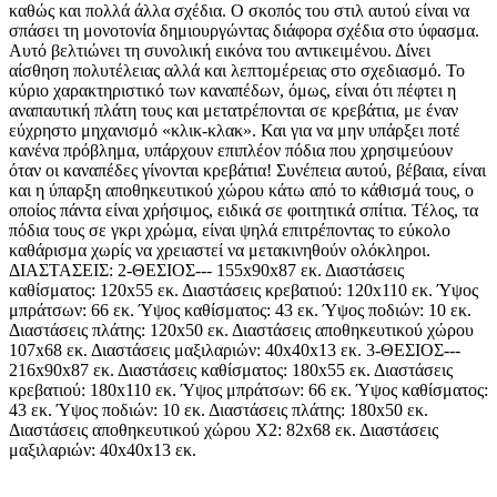
καθώς και πολλά άλλα σχέδια. Ο σκοπός του στιλ αυτού είναι να
σπάσει τη μονοτονία δημιουργώντας διάφορα σχέδια στο ύφασμα.
Αυτό βελτιώνει τη συνολική εικόνα του αντικειμένου. Δίνει
αίσθηση πολυτέλειας αλλά και λεπτομέρειας στο σχεδιασμό. Το
κύριο χαρακτηριστικό των καναπέδων, όμως, είναι ότι πέφτει η
αναπαυτική πλάτη τους και μετατρέπονται σε κρεβάτια, με έναν
εύχρηστο μηχανισμό «κλικ-κλακ». Και για να μην υπάρξει ποτέ
κανένα πρόβλημα, υπάρχουν επιπλέον πόδια που χρησιμεύουν
όταν οι καναπέδες γίνονται κρεβάτια! Συνέπεια αυτού, βέβαια, είναι
και η ύπαρξη αποθηκευτικού χώρου κάτω από το κάθισμά τους, ο
οποίος πάντα είναι χρήσιμος, ειδικά σε φοιτητικά σπίτια. Τέλος, τα
πόδια τους σε γκρι χρώμα, είναι ψηλά επιτρέποντας το εύκολο
καθάρισμα χωρίς να χρειαστεί να μετακινηθούν ολόκληροι.
ΔΙΑΣΤΑΣΕΙΣ: 2-ΘΕΣΙΟΣ--- 155x90x87 εκ. Διαστάσεις
καθίσματος: 120x55 εκ. Διαστάσεις κρεβατιού: 120x110 εκ. Ύψος
μπράτσων: 66 εκ. Ύψος καθίσματος: 43 εκ. Ύψος ποδιών: 10 εκ.
Διαστάσεις πλάτης: 120x50 εκ. Διαστάσεις αποθηκευτικού χώρου
107x68 εκ. Διαστάσεις μαξιλαριών: 40x40x13 εκ. 3-ΘΕΣΙΟΣ---
216x90x87 εκ. Διαστάσεις καθίσματος: 180x55 εκ. Διαστάσεις
κρεβατιού: 180x110 εκ. Ύψος μπράτσων: 66 εκ. Ύψος καθίσματος:
43 εκ. Ύψος ποδιών: 10 εκ. Διαστάσεις πλάτης: 180x50 εκ.
Διαστάσεις αποθηκευτικού χώρου Χ2: 82x68 εκ. Διαστάσεις
μαξιλαριών: 40x40x13 εκ.