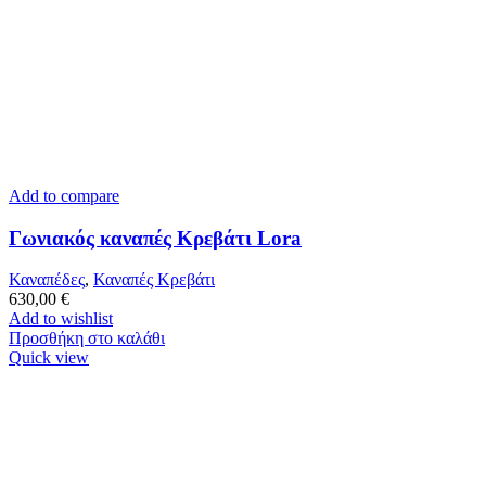
Add to compare
Γωνιακός καναπές Κρεβάτι Lora
Καναπέδες
,
Καναπές Κρεβάτι
630,00
€
Add to wishlist
Προσθήκη στο καλάθι
Quick view