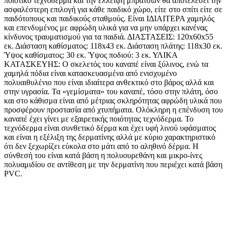
ποιοτικό τεχνόδερμα και την έλλειψη μπράτσων θα αποτελέσει την
ασφαλέστερη επιλογή για κάθε παιδικό χώρο, είτε στο σπίτι είτε σε
παιδότοπους και παιδικούς σταθμούς. Είναι ΙΔΙΑΙΤΕΡΑ χαμηλός
και επενδυμένος με αφρώδη υλικά για να μην υπάρχει κανένας
κίνδυνος τραυματισμού για τα παιδιά. ΔΙΑΣΤΑΣΕΙΣ: 120x60x55
εκ. Διάσταση καθίσματος: 118x43 εκ. Διάσταση πλάτης: 118x30 εκ.
Ύψος καθίσματος: 30 εκ. Ύψος ποδιού: 3 εκ. ΥΛΙΚΑ
ΚΑΤΑΣΚΕΥΗΣ: Ο σκελετός του καναπέ είναι ξύλινος, ενώ τα
χαμηλά πόδια είναι κατασκευασμένα από ενισχυμένο
πολυαιθυλένιο που είναι ιδιαίτερα ανθεκτικό στο βάρος αλλά και
στην υγρασία. Τα «γεμίσματα» του καναπέ, τόσο στην πλάτη, όσο
και στο κάθισμα είναι από μέτριας σκληρότητας αφρώδη υλικά που
προσφέρουν προστασία από χτυπήματα. Ολόκληρη η επένδυση του
καναπέ έχει γίνει με εξαιρετικής ποιότητας τεχνόδερμα. Το
τεχνόδερμα είναι συνθετικό δέρμα και έχει υφή λινού υφάσματος
και είναι η εξέλιξη της δερματίνης αλλά με κύριο χαρακτηριστικό
ότι δεν ξεχωρίζει εύκολα στο μάτι από το αληθινό δέρμα. Η
σύνθεσή του είναι κατά βάση η πολυουρεθάνη και μικρο-ίνες
πολυαμιδίου σε αντίθεση με την δερματίνη που περιέχει κατά βάση
PVC.