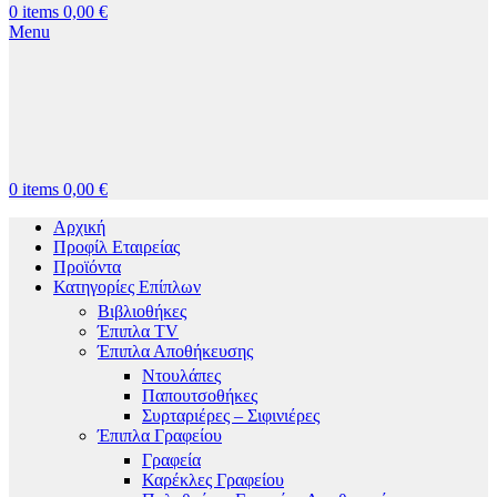
0
items
0,00
€
Menu
0
items
0,00
€
Αρχική
Προφίλ Εταιρείας
Προϊόντα
Κατηγορίες Επίπλων
Βιβλιοθήκες
Έπιπλα TV
Έπιπλα Αποθήκευσης
Ντουλάπες
Παπουτσοθήκες
Συρταριέρες – Σιφινιέρες
Έπιπλα Γραφείου
Γραφεία
Καρέκλες Γραφείου