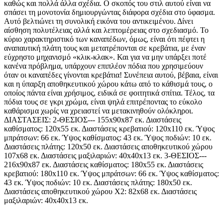
καθώς και πολλά άλλα σχέδια. Ο σκοπός του στιλ αυτού είναι να
σπάσει τη μονοτονία δημιουργώντας διάφορα σχέδια στο ύφασμα.
Αυτό βελτιώνει τη συνολική εικόνα του αντικειμένου. Δίνει
αίσθηση πολυτέλειας αλλά και λεπτομέρειας στο σχεδιασμό. Το
κύριο χαρακτηριστικό των καναπέδων, όμως, είναι ότι πέφτει η
αναπαυτική πλάτη τους και μετατρέπονται σε κρεβάτια, με έναν
εύχρηστο μηχανισμό «κλικ-κλακ». Και για να μην υπάρξει ποτέ
κανένα πρόβλημα, υπάρχουν επιπλέον πόδια που χρησιμεύουν
όταν οι καναπέδες γίνονται κρεβάτια! Συνέπεια αυτού, βέβαια, είναι
και η ύπαρξη αποθηκευτικού χώρου κάτω από το κάθισμά τους, ο
οποίος πάντα είναι χρήσιμος, ειδικά σε φοιτητικά σπίτια. Τέλος, τα
πόδια τους σε γκρι χρώμα, είναι ψηλά επιτρέποντας το εύκολο
καθάρισμα χωρίς να χρειαστεί να μετακινηθούν ολόκληροι.
ΔΙΑΣΤΑΣΕΙΣ: 2-ΘΕΣΙΟΣ--- 155x90x87 εκ. Διαστάσεις
καθίσματος: 120x55 εκ. Διαστάσεις κρεβατιού: 120x110 εκ. Ύψος
μπράτσων: 66 εκ. Ύψος καθίσματος: 43 εκ. Ύψος ποδιών: 10 εκ.
Διαστάσεις πλάτης: 120x50 εκ. Διαστάσεις αποθηκευτικού χώρου
107x68 εκ. Διαστάσεις μαξιλαριών: 40x40x13 εκ. 3-ΘΕΣΙΟΣ---
216x90x87 εκ. Διαστάσεις καθίσματος: 180x55 εκ. Διαστάσεις
κρεβατιού: 180x110 εκ. Ύψος μπράτσων: 66 εκ. Ύψος καθίσματος:
43 εκ. Ύψος ποδιών: 10 εκ. Διαστάσεις πλάτης: 180x50 εκ.
Διαστάσεις αποθηκευτικού χώρου Χ2: 82x68 εκ. Διαστάσεις
μαξιλαριών: 40x40x13 εκ.