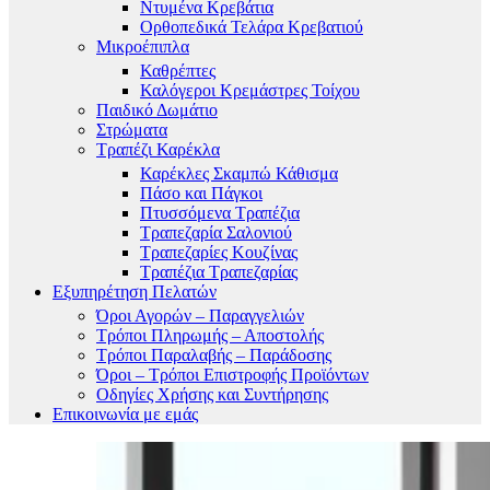
Ντυμένα Κρεβάτια
Ορθοπεδικά Τελάρα Κρεβατιού
Μικροέπιπλα
Καθρέπτες
Καλόγεροι Κρεμάστρες Τοίχου
Παιδικό Δωμάτιο
Στρώματα
Τραπέζι Καρέκλα
Καρέκλες Σκαμπώ Κάθισμα
Πάσο και Πάγκοι
Πτυσσόμενα Τραπέζια
Τραπεζαρία Σαλονιού
Τραπεζαρίες Κουζίνας
Τραπέζια Τραπεζαρίας
Εξυπηρέτηση Πελατών
Όροι Αγορών – Παραγγελιών
Τρόποι Πληρωμής – Αποστολής
Τρόποι Παραλαβής – Παράδοσης
Όροι – Τρόποι Επιστροφής Προϊόντων
Οδηγίες Χρήσης και Συντήρησης
Επικοινωνία με εμάς