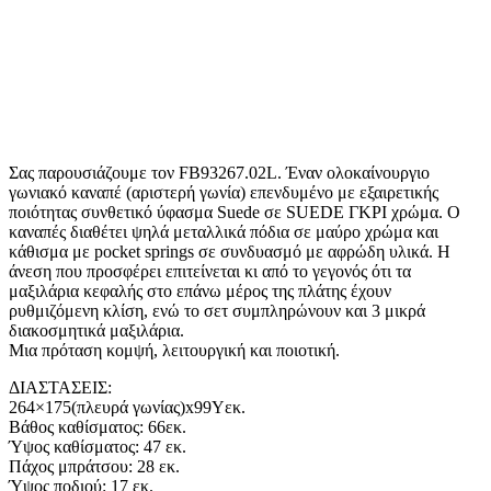
Σας παρουσιάζουμε τον FB93267.02L. Έναν ολοκαίνουργιο
γωνιακό καναπέ (αριστερή γωνία) επενδυμένο με εξαιρετικής
ποιότητας συνθετικό ύφασμα Suede σε SUEDE ΓΚΡΙ χρώμα. Ο
καναπές διαθέτει ψηλά μεταλλικά πόδια σε μαύρο χρώμα και
κάθισμα με pocket springs σε συνδυασμό με αφρώδη υλικά. Η
άνεση που προσφέρει επιτείνεται κι από το γεγονός ότι τα
μαξιλάρια κεφαλής στο επάνω μέρος της πλάτης έχουν
ρυθμιζόμενη κλίση, ενώ το σετ συμπληρώνουν και 3 μικρά
διακοσμητικά μαξιλάρια.
Μια πρόταση κομψή, λειτουργική και ποιοτική.
ΔΙΑΣΤΑΣΕΙΣ:
264×175(πλευρά γωνίας)x99Υεκ.
Βάθος καθίσματος: 66εκ.
Ύψος καθίσματος: 47 εκ.
Πάχος μπράτσου: 28 εκ.
Ύψος ποδιού: 17 εκ.