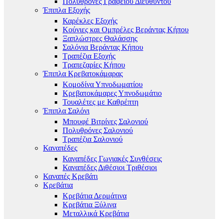
Πολυθρόνες Γραφείου Διευθυντού
Έπιπλα Εξοχής
Καρέκλες Εξοχής
Κούνιες και Ομπρέλες Βεράντας Κήπου
Ξαπλώστρες Θαλάσσης
Σαλόνια Βεράντας Κήπου
Τραπέζια Εξοχής
Τραπεζαρίες Κήπου
Έπιπλα Κρεβατοκάμαρας
Κομοδίνα Υπνοδωματίου
Κρεβατοκάμαρες Υπνοδωμάτιο
Τουαλέτες με Καθρέπτη
Έπιπλα Σαλόνι
Μπουφέ Βιτρίνες Σαλονιού
Πολυθρόνες Σαλονιού
Τραπέζια Σαλονιού
Καναπέδες
Καναπέδες Γωνιακές Συνθέσεις
Καναπέδες Διθέσιοι Τριθέσιοι
Καναπές Κρεβάτι
Κρεβάτια
Κρεβάτια Δερμάτινα
Κρεβάτια Ξύλινα
Μεταλλικά Κρεβάτια