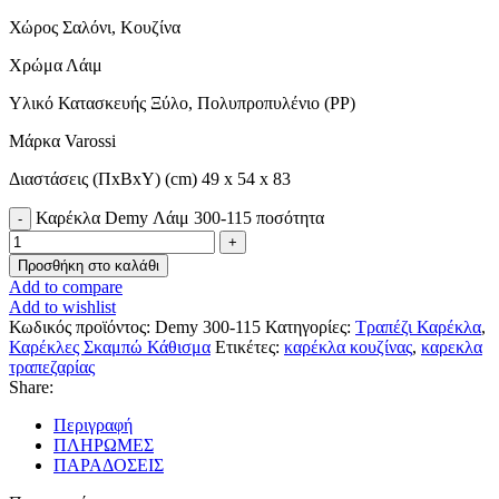
Χώρος Σαλόνι, Κουζίνα
Χρώμα Λάιμ
Υλικό Κατασκευής Ξύλο, Πολυπροπυλένιο (PP)
Μάρκα Varossi
Διαστάσεις (ΠxBxΥ) (cm) 49 x 54 x 83
Καρέκλα Demy Λάιμ 300-115 ποσότητα
Προσθήκη στο καλάθι
Add to compare
Add to wishlist
Κωδικός προϊόντος:
Demy 300-115
Κατηγορίες:
Τραπέζι Καρέκλα
,
Καρέκλες Σκαμπώ Κάθισμα
Ετικέτες:
καρέκλα κουζίνας
,
καρεκλα
τραπεζαρίας
Share:
Περιγραφή
ΠΛΗΡΩΜΕΣ
ΠΑΡΑΔΟΣΕΙΣ