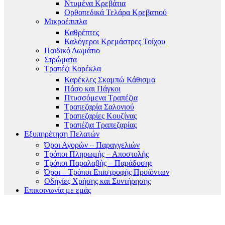
Ντυμένα Κρεβάτια
Ορθοπεδικά Τελάρα Κρεβατιού
Μικροέπιπλα
Καθρέπτες
Καλόγεροι Κρεμάστρες Τοίχου
Παιδικό Δωμάτιο
Στρώματα
Τραπέζι Καρέκλα
Καρέκλες Σκαμπώ Κάθισμα
Πάσο και Πάγκοι
Πτυσσόμενα Τραπέζια
Τραπεζαρία Σαλονιού
Τραπεζαρίες Κουζίνας
Τραπέζια Τραπεζαρίας
Εξυπηρέτηση Πελατών
Όροι Αγορών – Παραγγελιών
Τρόποι Πληρωμής – Αποστολής
Τρόποι Παραλαβής – Παράδοσης
Όροι – Τρόποι Επιστροφής Προϊόντων
Οδηγίες Χρήσης και Συντήρησης
Επικοινωνία με εμάς