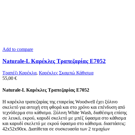
Add to compare
Naturale-L Καρέκλες Τραπεζαρίας E7052
Τραπέζι Καρέκλα
,
Καρέκλες Σκαμπώ Κάθισμα
55,00
€
Naturale-L Καρέκλες Τραπεζαρίας E7052
Η καρέκλα τραπεζαρίας της εταιρείας Woodwell έχει ξύλινο
σκελετό για αντοχή στη φθορά και στο χρόνο και επένδυση από
τεχνόδερμα στο κάθισμα. Ξύλινη White Wash, διαθέσιμη επίσης
σε λευκό, εκρού, καρυδί σκελετό με μπέζ ύφασμα στο κάθισμα
και καρυδί σκελετό με εκρού ύφασμα στο κάθισμα. διαστάσεις:
42x52x90εκ. Διατίθεται σε συσκευασία των 2 τεμαχίων