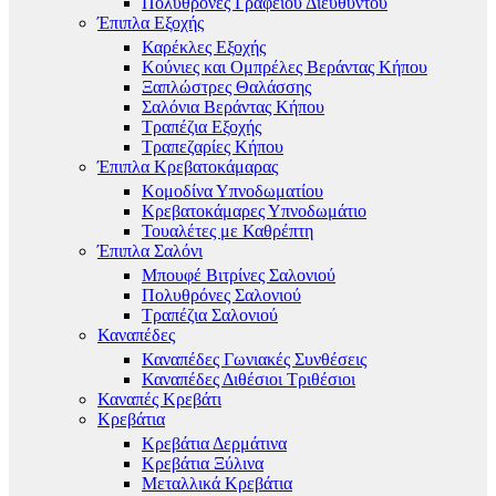
Πολυθρόνες Γραφείου Διευθυντού
Έπιπλα Εξοχής
Καρέκλες Εξοχής
Κούνιες και Ομπρέλες Βεράντας Κήπου
Ξαπλώστρες Θαλάσσης
Σαλόνια Βεράντας Κήπου
Τραπέζια Εξοχής
Τραπεζαρίες Κήπου
Έπιπλα Κρεβατοκάμαρας
Κομοδίνα Υπνοδωματίου
Κρεβατοκάμαρες Υπνοδωμάτιο
Τουαλέτες με Καθρέπτη
Έπιπλα Σαλόνι
Μπουφέ Βιτρίνες Σαλονιού
Πολυθρόνες Σαλονιού
Τραπέζια Σαλονιού
Καναπέδες
Καναπέδες Γωνιακές Συνθέσεις
Καναπέδες Διθέσιοι Τριθέσιοι
Καναπές Κρεβάτι
Κρεβάτια
Κρεβάτια Δερμάτινα
Κρεβάτια Ξύλινα
Μεταλλικά Κρεβάτια