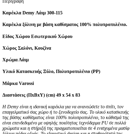
Περιγραφή
Καρέκλα Demy Λάιμ 300-115
Καρέκλα ξύλινη με βάση καθίσματος 100% πολυπροπυλένιο.
Είδος Χώρου Εσωτερικού Χώρου
Χώρος Σαλόνι, Κουζίνα
Χρώμα Λάιμ
Υλικό Κατασκευής Ξύλο, Πολυπροπυλένιο (PP)
Μάρκα Varossi
Διαστάσεις (ΠxBxΥ) (cm) 49 x 54 x 83
Η Demy είναι η ιδανική καρέκλα για να ανανεώσετε το σπίτι, τον
επαγγελματικό σας χώρο ή το ξενοδοχείο σας. Το υλικό κατασκευής
της βάσης καθίσματος είναι 100% πολυπροπυλένιο, το κάθισμά της
είναι επενδεδυμένο με υψηλής ποιότητας τεχνόδερμα PU σε πολλά
χρώματα και η στήριξή της πραγματοποιείται σε 4 ενισχυμένα μασίφ
ξύλινα πόδια οξυάς. Το εξαιρετικό design και η σταθερότητά της