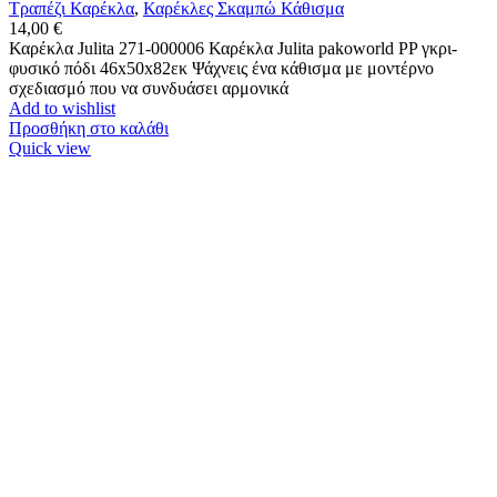
Τραπέζι Καρέκλα
,
Καρέκλες Σκαμπώ Κάθισμα
14,00
€
Καρέκλα Julita 271-000006 Καρέκλα Julita pakoworld PP γκρι-
φυσικό πόδι 46x50x82εκ Ψάχνεις ένα κάθισμα με μοντέρνο
σχεδιασμό που να συνδυάσει αρμονικά
Add to wishlist
Προσθήκη στο καλάθι
Quick view