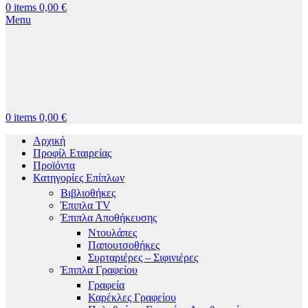
0
items
0,00
€
Menu
0
items
0,00
€
Αρχική
Προφίλ Εταιρείας
Προϊόντα
Κατηγορίες Επίπλων
Βιβλιοθήκες
Έπιπλα TV
Έπιπλα Αποθήκευσης
Ντουλάπες
Παπουτσοθήκες
Συρταριέρες – Σιφινιέρες
Έπιπλα Γραφείου
Γραφεία
Καρέκλες Γραφείου