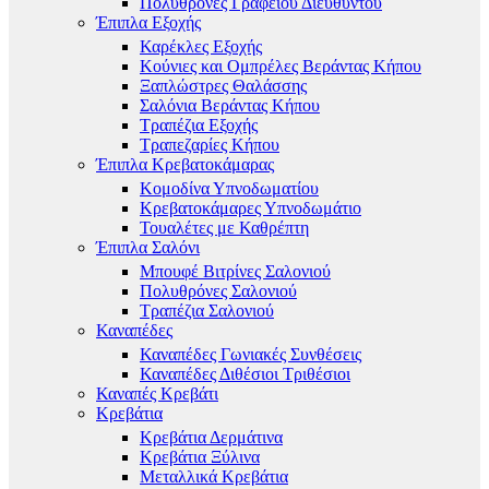
Πολυθρόνες Γραφείου Διευθυντού
Έπιπλα Εξοχής
Καρέκλες Εξοχής
Κούνιες και Ομπρέλες Βεράντας Κήπου
Ξαπλώστρες Θαλάσσης
Σαλόνια Βεράντας Κήπου
Τραπέζια Εξοχής
Τραπεζαρίες Κήπου
Έπιπλα Κρεβατοκάμαρας
Κομοδίνα Υπνοδωματίου
Κρεβατοκάμαρες Υπνοδωμάτιο
Τουαλέτες με Καθρέπτη
Έπιπλα Σαλόνι
Μπουφέ Βιτρίνες Σαλονιού
Πολυθρόνες Σαλονιού
Τραπέζια Σαλονιού
Καναπέδες
Καναπέδες Γωνιακές Συνθέσεις
Καναπέδες Διθέσιοι Τριθέσιοι
Καναπές Κρεβάτι
Κρεβάτια
Κρεβάτια Δερμάτινα
Κρεβάτια Ξύλινα
Μεταλλικά Κρεβάτια