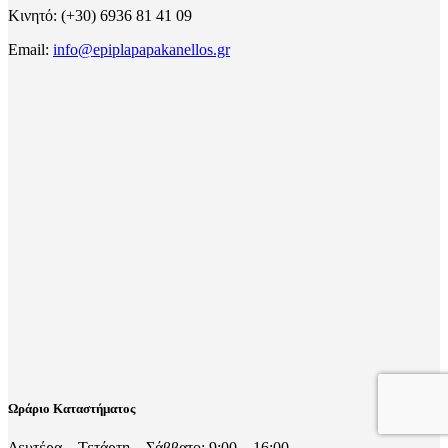
Κινητό: (+30) 6936 81 41 09
Email:
info@epiplapapakanellos.gr
Ωράριο Καταστήματος
Δευτέρα – Τετάρτη – Σάββατο: 9:00 – 16:00