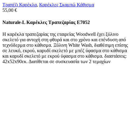
Τραπέζι Καρέκλα
,
Καρέκλες Σκαμπώ Κάθισμα
55,00
€
Naturale-L Καρέκλες Τραπεζαρίας E7052
Η καρέκλα τραπεζαρίας της εταιρείας Woodwell έχει ξύλινο
σκελετό για αντοχή στη φθορά και στο χρόνο και επένδυση από
τεχνόδερμα στο κάθισμα. Ξύλινη White Wash, διαθέσιμη επίσης
σε λευκό, εκρού, καρυδί σκελετό με μπέζ ύφασμα στο κάθισμα
και καρυδί σκελετό με εκρού ύφασμα στο κάθισμα. διαστάσεις:
42x52x90εκ. Διατίθεται σε συσκευασία των 2 τεμαχίων