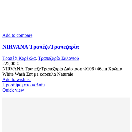
Add to compare
NIRVANA Τραπέζι/Τραπεζαρία
Τραπέζι Καρέκλα
,
Tραπεζαρία Σαλονιού
225,00
€
NIRVANA Τραπέζι/Τραπεζαρία Διάσταση Φ106+46cm Χρώμα
White Wash Σετ με καρέκλα Naturale
Add to wishlist
Προσθήκη στο καλάθι
Quick view