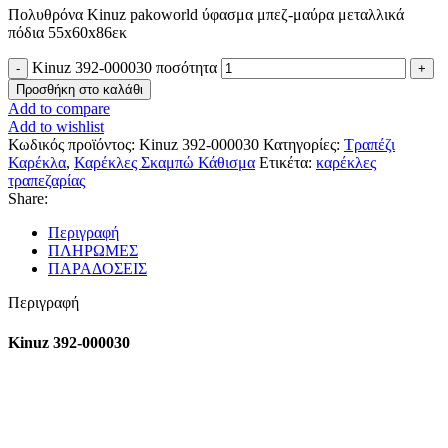
Πολυθρόνα Kinuz pakoworld ύφασμα μπεζ-μαύρα μεταλλικά
πόδια 55x60x86εκ
Kinuz 392-000030 ποσότητα
Προσθήκη στο καλάθι
Add to compare
Add to wishlist
Κωδικός προϊόντος:
Kinuz 392-000030
Κατηγορίες:
Τραπέζι
Καρέκλα
,
Καρέκλες Σκαμπώ Κάθισμα
Ετικέτα:
καρέκλες
τραπεζαρίας
Share:
Περιγραφή
ΠΛΗΡΩΜΕΣ
ΠΑΡΑΔΟΣΕΙΣ
Περιγραφή
Kinuz 392-000030