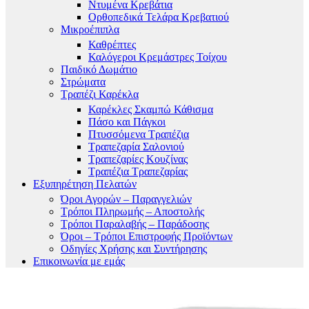
Ντυμένα Κρεβάτια
Ορθοπεδικά Τελάρα Κρεβατιού
Μικροέπιπλα
Καθρέπτες
Καλόγεροι Κρεμάστρες Τοίχου
Παιδικό Δωμάτιο
Στρώματα
Τραπέζι Καρέκλα
Καρέκλες Σκαμπώ Κάθισμα
Πάσο και Πάγκοι
Πτυσσόμενα Τραπέζια
Τραπεζαρία Σαλονιού
Τραπεζαρίες Κουζίνας
Τραπέζια Τραπεζαρίας
Εξυπηρέτηση Πελατών
Όροι Αγορών – Παραγγελιών
Τρόποι Πληρωμής – Αποστολής
Τρόποι Παραλαβής – Παράδοσης
Όροι – Τρόποι Επιστροφής Προϊόντων
Οδηγίες Χρήσης και Συντήρησης
Επικοινωνία με εμάς