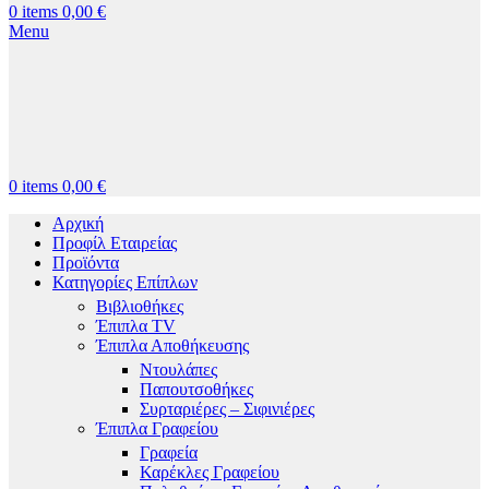
0
items
0,00
€
Menu
0
items
0,00
€
Αρχική
Προφίλ Εταιρείας
Προϊόντα
Κατηγορίες Επίπλων
Βιβλιοθήκες
Έπιπλα TV
Έπιπλα Αποθήκευσης
Ντουλάπες
Παπουτσοθήκες
Συρταριέρες – Σιφινιέρες
Έπιπλα Γραφείου
Γραφεία
Καρέκλες Γραφείου