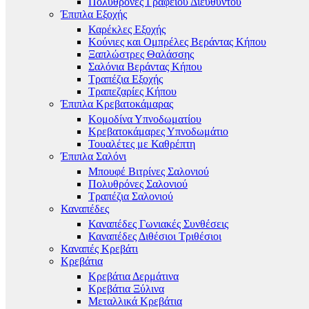
Πολυθρόνες Γραφείου Διευθυντού
Έπιπλα Εξοχής
Καρέκλες Εξοχής
Κούνιες και Ομπρέλες Βεράντας Κήπου
Ξαπλώστρες Θαλάσσης
Σαλόνια Βεράντας Κήπου
Τραπέζια Εξοχής
Τραπεζαρίες Κήπου
Έπιπλα Κρεβατοκάμαρας
Κομοδίνα Υπνοδωματίου
Κρεβατοκάμαρες Υπνοδωμάτιο
Τουαλέτες με Καθρέπτη
Έπιπλα Σαλόνι
Μπουφέ Βιτρίνες Σαλονιού
Πολυθρόνες Σαλονιού
Τραπέζια Σαλονιού
Καναπέδες
Καναπέδες Γωνιακές Συνθέσεις
Καναπέδες Διθέσιοι Τριθέσιοι
Καναπές Κρεβάτι
Κρεβάτια
Κρεβάτια Δερμάτινα
Κρεβάτια Ξύλινα
Μεταλλικά Κρεβάτια