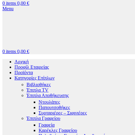
0
items
0,00
€
Menu
0
items
0,00
€
Αρχική
Προφίλ Εταιρείας
Προϊόντα
Κατηγορίες Επίπλων
Βιβλιοθήκες
Έπιπλα TV
Έπιπλα Αποθήκευσης
Ντουλάπες
Παπουτσοθήκες
Συρταριέρες – Σιφινιέρες
Έπιπλα Γραφείου
Γραφεία
Καρέκλες Γραφείου