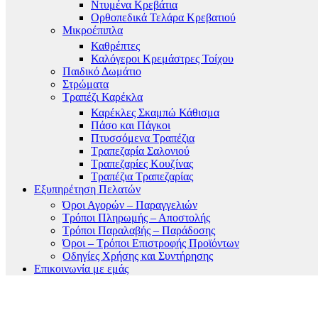
Ντυμένα Κρεβάτια
Ορθοπεδικά Τελάρα Κρεβατιού
Μικροέπιπλα
Καθρέπτες
Καλόγεροι Κρεμάστρες Τοίχου
Παιδικό Δωμάτιο
Στρώματα
Τραπέζι Καρέκλα
Καρέκλες Σκαμπώ Κάθισμα
Πάσο και Πάγκοι
Πτυσσόμενα Τραπέζια
Τραπεζαρία Σαλονιού
Τραπεζαρίες Κουζίνας
Τραπέζια Τραπεζαρίας
Εξυπηρέτηση Πελατών
Όροι Αγορών – Παραγγελιών
Τρόποι Πληρωμής – Αποστολής
Τρόποι Παραλαβής – Παράδοσης
Όροι – Τρόποι Επιστροφής Προϊόντων
Οδηγίες Χρήσης και Συντήρησης
Επικοινωνία με εμάς