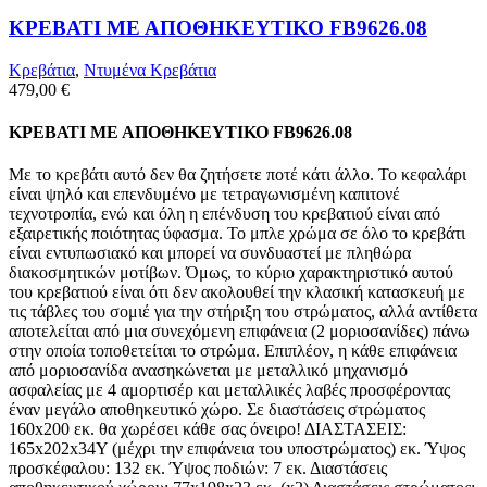
ΚΡΕΒΑΤΙ ΜΕ ΑΠΟΘΗΚΕΥΤΙΚΟ FB9626.08
Κρεβάτια
,
Ντυμένα Κρεβάτια
479,00
€
ΚΡΕΒΑΤΙ ΜΕ ΑΠΟΘΗΚΕΥΤΙΚΟ FB9626.08
Με το κρεβάτι αυτό δεν θα ζητήσετε ποτέ κάτι άλλο. Το κεφαλάρι
είναι ψηλό και επενδυμένο με τετραγωνισμένη καπιτονέ
τεχνοτροπία, ενώ και όλη η επένδυση του κρεβατιού είναι από
εξαιρετικής ποιότητας ύφασμα. Το μπλε χρώμα σε όλο το κρεβάτι
είναι εντυπωσιακό και μπορεί να συνδυαστεί με πληθώρα
διακοσμητικών μοτίβων. Όμως, το κύριο χαρακτηριστικό αυτού
του κρεβατιού είναι ότι δεν ακολουθεί την κλασική κατασκευή με
τις τάβλες του σομιέ για την στήριξη του στρώματος, αλλά αντίθετα
αποτελείται από μια συνεχόμενη επιφάνεια (2 μοριοσανίδες) πάνω
στην οποία τοποθετείται το στρώμα. Επιπλέον, η κάθε επιφάνεια
από μοριοσανίδα ανασηκώνεται με μεταλλικό μηχανισμό
ασφαλείας με 4 αμορτισέρ και μεταλλικές λαβές προσφέροντας
έναν μεγάλο αποθηκευτικό χώρο. Σε διαστάσεις στρώματος
160x200 εκ. θα χωρέσει κάθε σας όνειρο! ΔΙΑΣΤΑΣΕΙΣ:
165x202x34Υ (μέχρι την επιφάνεια του υποστρώματος) εκ. Ύψος
προσκέφαλου: 132 εκ. Ύψος ποδιών: 7 εκ. Διαστάσεις