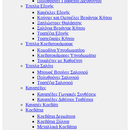
Πολυθρόνες Γραφείου Διευθυντού
Έπιπλα Εξοχής
Καρέκλες Εξοχής
Κούνιες και Ομπρέλες Βεράντας Κήπου
Ξαπλώστρες Θαλάσσης
Σαλόνια Βεράντας Κήπου
Τραπέζια Εξοχής
Τραπεζαρίες Κήπου
Έπιπλα Κρεβατοκάμαρας
Κομοδίνα Υπνοδωματίου
Κρεβατοκάμαρες Υπνοδωμάτιο
Τουαλέτες με Καθρέπτη
Έπιπλα Σαλόνι
Μπουφέ Βιτρίνες Σαλονιού
Πολυθρόνες Σαλονιού
Τραπέζια Σαλονιού
Καναπέδες
Καναπέδες Γωνιακές Συνθέσεις
Καναπέδες Διθέσιοι Τριθέσιοι
Καναπές Κρεβάτι
Κρεβάτια
Κρεβάτια Δερμάτινα
Κρεβάτια Ξύλινα
Μεταλλικά Κρεβάτια