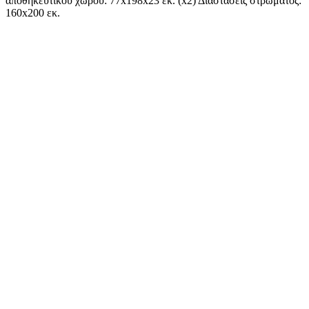
αποθηκευτικού χώρου: 77x198x23 εκ. (x2) Διαστάσεις στρώματος:
160x200 εκ.