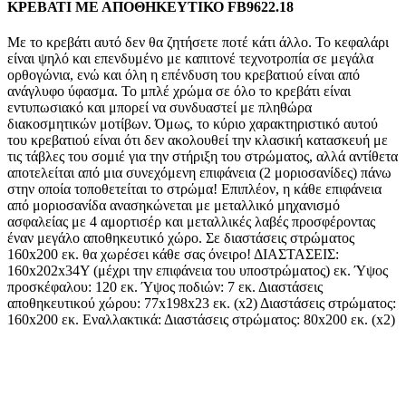
ΚΡΕΒΑΤΙ ΜΕ ΑΠΟΘΗΚΕΥΤΙΚΟ FB9622.18
Με το κρεβάτι αυτό δεν θα ζητήσετε ποτέ κάτι άλλο. Το κεφαλάρι
είναι ψηλό και επενδυμένο με καπιτονέ τεχνοτροπία σε μεγάλα
ορθογώνια, ενώ και όλη η επένδυση του κρεβατιού είναι από
ανάγλυφο ύφασμα. Το μπλέ χρώμα σε όλο το κρεβάτι είναι
εντυπωσιακό και μπορεί να συνδυαστεί με πληθώρα
διακοσμητικών μοτίβων. Όμως, το κύριο χαρακτηριστικό αυτού
του κρεβατιού είναι ότι δεν ακολουθεί την κλασική κατασκευή με
τις τάβλες του σομιέ για την στήριξη του στρώματος, αλλά αντίθετα
αποτελείται από μια συνεχόμενη επιφάνεια (2 μοριοσανίδες) πάνω
στην οποία τοποθετείται το στρώμα! Επιπλέον, η κάθε επιφάνεια
από μοριοσανίδα ανασηκώνεται με μεταλλικό μηχανισμό
ασφαλείας με 4 αμορτισέρ και μεταλλικές λαβές προσφέροντας
έναν μεγάλο αποθηκευτικό χώρο. Σε διαστάσεις στρώματος
160x200 εκ. θα χωρέσει κάθε σας όνειρο! ΔΙΑΣΤΑΣΕΙΣ:
160x202x34Υ (μέχρι την επιφάνεια του υποστρώματος) εκ. Ύψος
προσκέφαλου: 120 εκ. Ύψος ποδιών: 7 εκ. Διαστάσεις
αποθηκευτικού χώρου: 77x198x23 εκ. (x2) Διαστάσεις στρώματος:
160x200 εκ. Εναλλακτικά: Διαστάσεις στρώματος: 80x200 εκ. (x2)