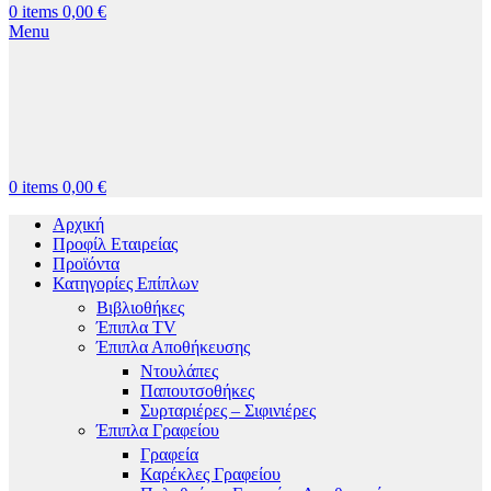
0
items
0,00
€
Menu
0
items
0,00
€
Αρχική
Προφίλ Εταιρείας
Προϊόντα
Κατηγορίες Επίπλων
Βιβλιοθήκες
Έπιπλα TV
Έπιπλα Αποθήκευσης
Ντουλάπες
Παπουτσοθήκες
Συρταριέρες – Σιφινιέρες
Έπιπλα Γραφείου
Γραφεία
Καρέκλες Γραφείου