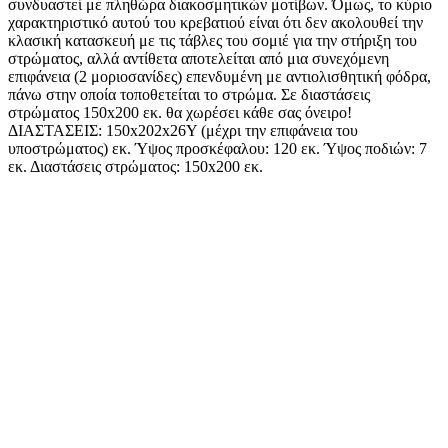
συνδυαστεί με πληθώρα διακοσμητικών μοτίβων. Όμως, το κύριο
χαρακτηριστικό αυτού του κρεβατιού είναι ότι δεν ακολουθεί την
κλασική κατασκευή με τις τάβλες του σομιέ για την στήριξη του
στρώματος, αλλά αντίθετα αποτελείται από μια συνεχόμενη
επιφάνεια (2 μοριοσανίδες) επενδυμένη με αντιολισθητική φόδρα,
πάνω στην οποία τοποθετείται το στρώμα. Σε διαστάσεις
στρώματος 150x200 εκ. θα χωρέσει κάθε σας όνειρο!
ΔΙΑΣΤΑΣΕΙΣ: 150x202x26Υ (μέχρι την επιφάνεια του
υποστρώματος) εκ. Ύψος προσκέφαλου: 120 εκ. Ύψος ποδιών: 7
εκ. Διαστάσεις στρώματος: 150x200 εκ.