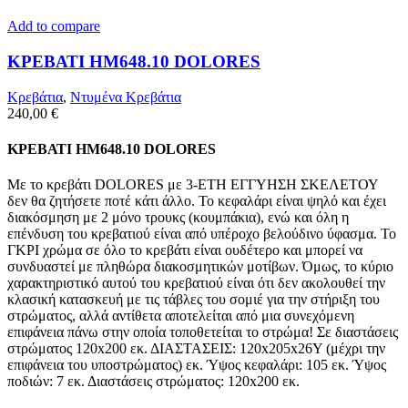
Add to compare
ΚΡΕΒΑΤΙ HM648.10 DOLORES
Κρεβάτια
,
Ντυμένα Κρεβάτια
240,00
€
ΚΡΕΒΑΤΙ HM648.10 DOLORES
Με το κρεβάτι DOLORES με 3-ΕΤΗ ΕΓΓΥΗΣΗ ΣΚΕΛΕΤΟΥ
δεν θα ζητήσετε ποτέ κάτι άλλο. Το κεφαλάρι είναι ψηλό και έχει
διακόσμηση με 2 μόνο τρουκς (κουμπάκια), ενώ και όλη η
επένδυση του κρεβατιού είναι από υπέροχο βελούδινο ύφασμα. Το
ΓΚΡΙ χρώμα σε όλο το κρεβάτι είναι ουδέτερο και μπορεί να
συνδυαστεί με πληθώρα διακοσμητικών μοτίβων. Όμως, το κύριο
χαρακτηριστικό αυτού του κρεβατιού είναι ότι δεν ακολουθεί την
κλασική κατασκευή με τις τάβλες του σομιέ για την στήριξη του
στρώματος, αλλά αντίθετα αποτελείται από μια συνεχόμενη
επιφάνεια πάνω στην οποία τοποθετείται το στρώμα! Σε διαστάσεις
στρώματος 120x200 εκ. ΔΙΑΣΤΑΣΕΙΣ: 120x205x26Υ (μέχρι την
επιφάνεια του υποστρώματος) εκ. Ύψος κεφαλάρι: 105 εκ. Ύψος
ποδιών: 7 εκ. Διαστάσεις στρώματος: 120x200 εκ.