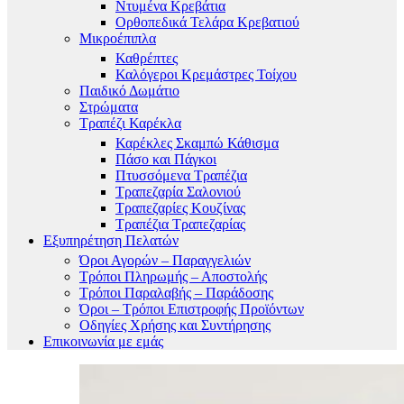
Ντυμένα Κρεβάτια
Ορθοπεδικά Τελάρα Κρεβατιού
Μικροέπιπλα
Καθρέπτες
Καλόγεροι Κρεμάστρες Τοίχου
Παιδικό Δωμάτιο
Στρώματα
Τραπέζι Καρέκλα
Καρέκλες Σκαμπώ Κάθισμα
Πάσο και Πάγκοι
Πτυσσόμενα Τραπέζια
Τραπεζαρία Σαλονιού
Τραπεζαρίες Κουζίνας
Τραπέζια Τραπεζαρίας
Εξυπηρέτηση Πελατών
Όροι Αγορών – Παραγγελιών
Τρόποι Πληρωμής – Αποστολής
Τρόποι Παραλαβής – Παράδοσης
Όροι – Τρόποι Επιστροφής Προϊόντων
Οδηγίες Χρήσης και Συντήρησης
Επικοινωνία με εμάς