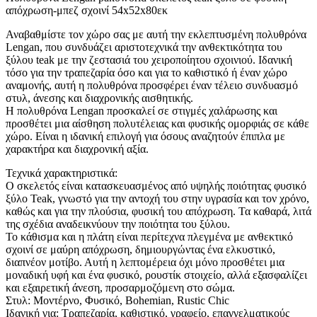
απόχρωση-μπεζ σχοινί 54x52x80εκ
Αναβαθμίστε τον χώρο σας με αυτή την εκλεπτυσμένη πολυθρόνα
Lengan, που συνδυάζει αριστοτεχνικά την ανθεκτικότητα του
ξύλου teak με την ζεστασιά του χειροποίητου σχοινιού. Ιδανική
τόσο για την τραπεζαρία όσο και για το καθιστικό ή έναν χώρο
αναμονής, αυτή η πολυθρόνα προσφέρει έναν τέλειο συνδυασμό
στυλ, άνεσης και διαχρονικής αισθητικής.
H πολυθρόνα Lengan προσκαλεί σε στιγμές χαλάρωσης και
προσθέτει μια αίσθηση πολυτέλειας και φυσικής ομορφιάς σε κάθε
χώρο. Είναι η ιδανική επιλογή για όσους αναζητούν έπιπλα με
χαρακτήρα και διαχρονική αξία.
Τεχνικά χαρακτηριστικά:
Ο σκελετός είναι κατασκευασμένος από υψηλής ποιότητας φυσικό
ξύλο Teak, γνωστό για την αντοχή του στην υγρασία και τον χρόνο,
καθώς και για την πλούσια, φυσική του απόχρωση. Τα καθαρά, λιτά
της σχέδια αναδεικνύουν την ποιότητα του ξύλου.
Το κάθισμα και η πλάτη είναι περίτεχνα πλεγμένα με ανθεκτικό
σχοινί σε μαύρη απόχρωση, δημιουργώντας ένα ελκυστικό,
διαπνέον μοτίβο. Αυτή η λεπτομέρεια όχι μόνο προσθέτει μια
μοναδική υφή και ένα φυσικό, ρουστίκ στοιχείο, αλλά εξασφαλίζει
και εξαιρετική άνεση, προσαρμοζόμενη στο σώμα.
Στυλ: Μοντέρνο, Φυσικό, Bohemian, Rustic Chic
Ιδανική για: Τραπεζαρία, καθιστικό, γραφείο, επαγγελματικούς