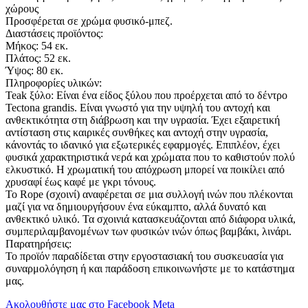
χώρους
Προσφέρεται σε χρώμα φυσικό-μπεζ.
Διαστάσεις προϊόντος:
Μήκος: 54 εκ.
Πλάτος: 52 εκ.
Ύψος: 80 εκ.
Πληροφορίες υλικών:
Teak ξύλο: Είναι ένα είδος ξύλου που προέρχεται από το δέντρο
Tectona grandis. Είναι γνωστό για την υψηλή του αντοχή και
ανθεκτικότητα στη διάβρωση και την υγρασία. Έχει εξαιρετική
αντίσταση στις καιρικές συνθήκες και αντοχή στην υγρασία,
κάνοντάς το ιδανικό για εξωτερικές εφαρμογές. Επιπλέον, έχει
φυσικά χαρακτηριστικά νερά και χρώματα που το καθιστούν πολύ
ελκυστικό. Η χρωματική του απόχρωση μπορεί να ποικίλει από
χρυσαφί έως καφέ με γκρι τόνους.
Το Rope (σχοινί) αναφέρεται σε μια συλλογή ινών που πλέκονται
μαζί για να δημιουργήσουν ένα εύκαμπτο, αλλά δυνατό και
ανθεκτικό υλικό. Τα σχοινιά κατασκευάζονται από διάφορα υλικά,
συμπεριλαμβανομένων των φυσικών ινών όπως βαμβάκι, λινάρι.
Παρατηρήσεις:
Το προϊόν παραδίδεται στην εργοστασιακή του συσκευασία για
συναρμολόγηση ή και παράδοση επικοινωνήστε με το κατάστημα
μας.
Ακολουθήστε μας στο Facebook Meta