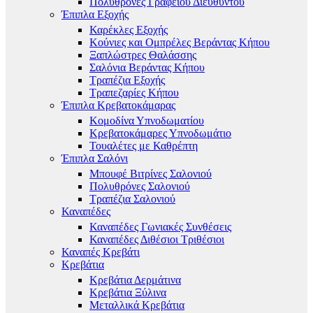
Πολυθρόνες Γραφείου Διευθυντού
Έπιπλα Εξοχής
Καρέκλες Εξοχής
Κούνιες και Ομπρέλες Βεράντας Κήπου
Ξαπλώστρες Θαλάσσης
Σαλόνια Βεράντας Κήπου
Τραπέζια Εξοχής
Τραπεζαρίες Κήπου
Έπιπλα Κρεβατοκάμαρας
Κομοδίνα Υπνοδωματίου
Κρεβατοκάμαρες Υπνοδωμάτιο
Τουαλέτες με Καθρέπτη
Έπιπλα Σαλόνι
Μπουφέ Βιτρίνες Σαλονιού
Πολυθρόνες Σαλονιού
Τραπέζια Σαλονιού
Καναπέδες
Καναπέδες Γωνιακές Συνθέσεις
Καναπέδες Διθέσιοι Τριθέσιοι
Καναπές Κρεβάτι
Κρεβάτια
Κρεβάτια Δερμάτινα
Κρεβάτια Ξύλινα
Μεταλλικά Κρεβάτια