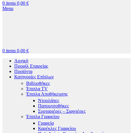
0
items
0,00
€
Menu
0
items
0,00
€
Αρχική
Προφίλ Εταιρείας
Προϊόντα
Κατηγορίες Επίπλων
Βιβλιοθήκες
Έπιπλα TV
Έπιπλα Αποθήκευσης
Ντουλάπες
Παπουτσοθήκες
Συρταριέρες – Σιφινιέρες
Έπιπλα Γραφείου
Γραφεία
Καρέκλες Γραφείου