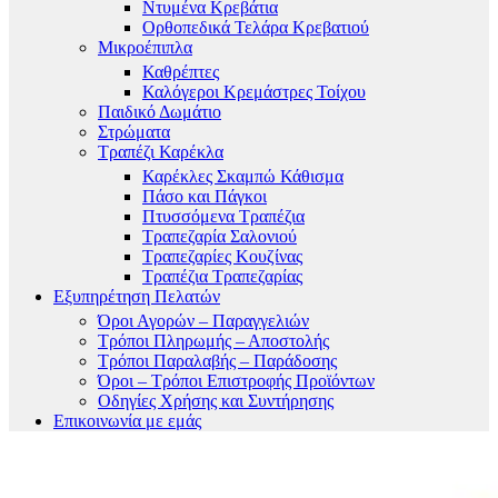
Ντυμένα Κρεβάτια
Ορθοπεδικά Τελάρα Κρεβατιού
Μικροέπιπλα
Καθρέπτες
Καλόγεροι Κρεμάστρες Τοίχου
Παιδικό Δωμάτιο
Στρώματα
Τραπέζι Καρέκλα
Καρέκλες Σκαμπώ Κάθισμα
Πάσο και Πάγκοι
Πτυσσόμενα Τραπέζια
Τραπεζαρία Σαλονιού
Τραπεζαρίες Κουζίνας
Τραπέζια Τραπεζαρίας
Εξυπηρέτηση Πελατών
Όροι Αγορών – Παραγγελιών
Τρόποι Πληρωμής – Αποστολής
Τρόποι Παραλαβής – Παράδοσης
Όροι – Τρόποι Επιστροφής Προϊόντων
Οδηγίες Χρήσης και Συντήρησης
Επικοινωνία με εμάς