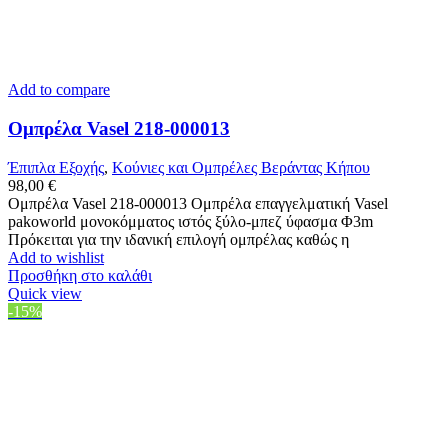
Add to compare
Ομπρέλα Vasel 218-000013
Έπιπλα Εξοχής
,
Κούνιες και Ομπρέλες Βεράντας Κήπου
98,00
€
Ομπρέλα Vasel 218-000013 Ομπρέλα επαγγελματική Vasel
pakoworld μονοκόμματος ιστός ξύλο-μπεζ ύφασμα Φ3m
Πρόκειται για την ιδανική επιλογή ομπρέλας καθώς η
Add to wishlist
Προσθήκη στο καλάθι
Quick view
-15%