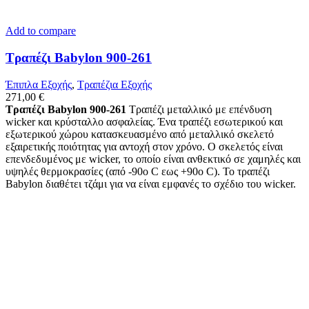
Add to compare
Τραπέζι Babylon 900-261
Έπιπλα Εξοχής
,
Τραπέζια Εξοχής
271,00
€
Τραπέζι Babylon 900-261
Τραπέζι μεταλλικό με επένδυση
wicker και κρύσταλλο ασφαλείας. Ένα τραπέζι εσωτερικού και
εξωτερικού χώρου κατασκευασμένο από μεταλλικό σκελετό
εξαιρετικής ποιότητας για αντοχή στον χρόνο. Ο σκελετός είναι
επενδεδυμένος με wicker, το οποίο είναι ανθεκτικό σε χαμηλές και
υψηλές θερμοκρασίες (από -90ο C εως +90o C). Το τραπέζι
Babylon διαθέτει τζάμι για να είναι εμφανές το σχέδιο του wicker.