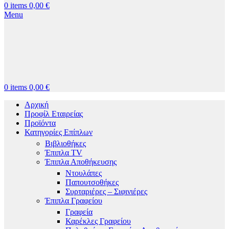
0
items
0,00
€
Menu
0
items
0,00
€
Αρχική
Προφίλ Εταιρείας
Προϊόντα
Κατηγορίες Επίπλων
Βιβλιοθήκες
Έπιπλα TV
Έπιπλα Αποθήκευσης
Ντουλάπες
Παπουτσοθήκες
Συρταριέρες – Σιφινιέρες
Έπιπλα Γραφείου
Γραφεία
Καρέκλες Γραφείου