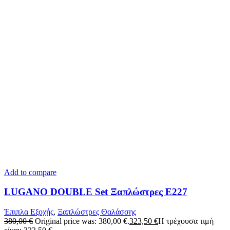
Add to compare
LUGANO DOUBLE Set Ξαπλώστρες Ε227
Έπιπλα Εξοχής
,
Ξαπλώστρες Θαλάσσης
380,00
€
Original price was: 380,00 €.
323,50
€
Η τρέχουσα τιμή