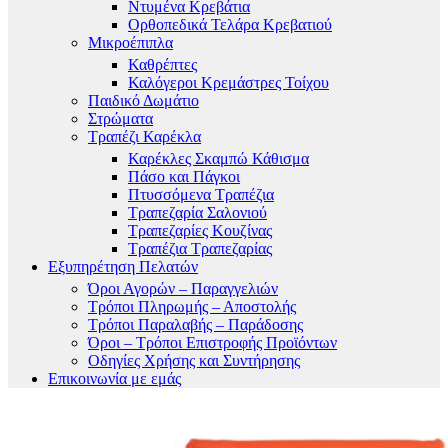
Ντυμένα Κρεβάτια
Ορθοπεδικά Τελάρα Κρεβατιού
Μικροέπιπλα
Καθρέπτες
Καλόγεροι Κρεμάστρες Τοίχου
Παιδικό Δωμάτιο
Στρώματα
Τραπέζι Καρέκλα
Καρέκλες Σκαμπώ Κάθισμα
Πάσο και Πάγκοι
Πτυσσόμενα Τραπέζια
Τραπεζαρία Σαλονιού
Τραπεζαρίες Κουζίνας
Τραπέζια Τραπεζαρίας
Εξυπηρέτηση Πελατών
Όροι Αγορών – Παραγγελιών
Τρόποι Πληρωμής – Αποστολής
Τρόποι Παραλαβής – Παράδοσης
Όροι – Τρόποι Επιστροφής Προϊόντων
Οδηγίες Χρήσης και Συντήρησης
Επικοινωνία με εμάς