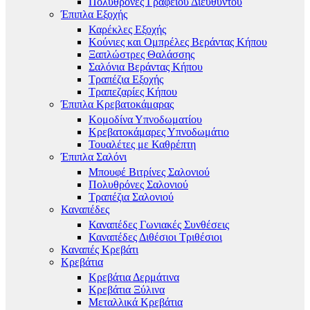
Πολυθρόνες Γραφείου Διευθυντού
Έπιπλα Εξοχής
Καρέκλες Εξοχής
Κούνιες και Ομπρέλες Βεράντας Κήπου
Ξαπλώστρες Θαλάσσης
Σαλόνια Βεράντας Κήπου
Τραπέζια Εξοχής
Τραπεζαρίες Κήπου
Έπιπλα Κρεβατοκάμαρας
Κομοδίνα Υπνοδωματίου
Κρεβατοκάμαρες Υπνοδωμάτιο
Τουαλέτες με Καθρέπτη
Έπιπλα Σαλόνι
Μπουφέ Βιτρίνες Σαλονιού
Πολυθρόνες Σαλονιού
Τραπέζια Σαλονιού
Καναπέδες
Καναπέδες Γωνιακές Συνθέσεις
Καναπέδες Διθέσιοι Τριθέσιοι
Καναπές Κρεβάτι
Κρεβάτια
Κρεβάτια Δερμάτινα
Κρεβάτια Ξύλινα
Μεταλλικά Κρεβάτια