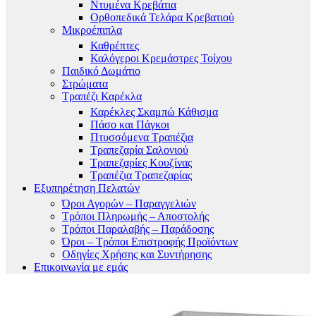
Ντυμένα Κρεβάτια
Ορθοπεδικά Τελάρα Κρεβατιού
Μικροέπιπλα
Καθρέπτες
Καλόγεροι Κρεμάστρες Τοίχου
Παιδικό Δωμάτιο
Στρώματα
Τραπέζι Καρέκλα
Καρέκλες Σκαμπώ Κάθισμα
Πάσο και Πάγκοι
Πτυσσόμενα Τραπέζια
Τραπεζαρία Σαλονιού
Τραπεζαρίες Κουζίνας
Τραπέζια Τραπεζαρίας
Εξυπηρέτηση Πελατών
Όροι Αγορών – Παραγγελιών
Τρόποι Πληρωμής – Αποστολής
Τρόποι Παραλαβής – Παράδοσης
Όροι – Τρόποι Επιστροφής Προϊόντων
Οδηγίες Χρήσης και Συντήρησης
Επικοινωνία με εμάς