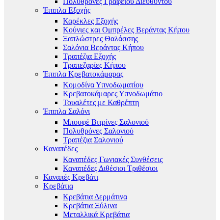
Πολυθρόνες Γραφείου Διευθυντού
Έπιπλα Εξοχής
Καρέκλες Εξοχής
Κούνιες και Ομπρέλες Βεράντας Κήπου
Ξαπλώστρες Θαλάσσης
Σαλόνια Βεράντας Κήπου
Τραπέζια Εξοχής
Τραπεζαρίες Κήπου
Έπιπλα Κρεβατοκάμαρας
Κομοδίνα Υπνοδωματίου
Κρεβατοκάμαρες Υπνοδωμάτιο
Τουαλέτες με Καθρέπτη
Έπιπλα Σαλόνι
Μπουφέ Βιτρίνες Σαλονιού
Πολυθρόνες Σαλονιού
Τραπέζια Σαλονιού
Καναπέδες
Καναπέδες Γωνιακές Συνθέσεις
Καναπέδες Διθέσιοι Τριθέσιοι
Καναπές Κρεβάτι
Κρεβάτια
Κρεβάτια Δερμάτινα
Κρεβάτια Ξύλινα
Μεταλλικά Κρεβάτια