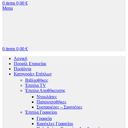
0
items
0,00
€
Menu
0
items
0,00
€
Αρχική
Προφίλ Εταιρείας
Προϊόντα
Κατηγορίες Επίπλων
Βιβλιοθήκες
Έπιπλα TV
Έπιπλα Αποθήκευσης
Ντουλάπες
Παπουτσοθήκες
Συρταριέρες – Σιφινιέρες
Έπιπλα Γραφείου
Γραφεία
Καρέκλες Γραφείου