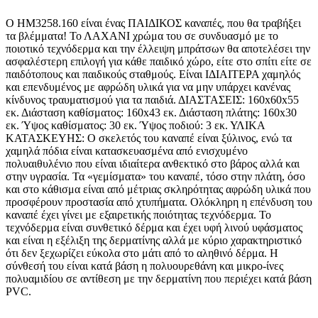
Ο ΗΜ3258.160 είναι ένας ΠΑΙΔΙΚΟΣ καναπές, που θα τραβήξει
τα βλέμματα! Το ΛΑΧΑΝΙ χρώμα του σε συνδυασμό με το
ποιοτικό τεχνόδερμα και την έλλειψη μπράτσων θα αποτελέσει την
ασφαλέστερη επιλογή για κάθε παιδικό χώρο, είτε στο σπίτι είτε σε
παιδότοπους και παιδικούς σταθμούς. Είναι ΙΔΙΑΙΤΕΡΑ χαμηλός
και επενδυμένος με αφρώδη υλικά για να μην υπάρχει κανένας
κίνδυνος τραυματισμού για τα παιδιά. ΔΙΑΣΤΑΣΕΙΣ: 160x60x55
εκ. Διάσταση καθίσματος: 160x43 εκ. Διάσταση πλάτης: 160x30
εκ. Ύψος καθίσματος: 30 εκ. Ύψος ποδιού: 3 εκ. ΥΛΙΚΑ
ΚΑΤΑΣΚΕΥΗΣ: Ο σκελετός του καναπέ είναι ξύλινος, ενώ τα
χαμηλά πόδια είναι κατασκευασμένα από ενισχυμένο
πολυαιθυλένιο που είναι ιδιαίτερα ανθεκτικό στο βάρος αλλά και
στην υγρασία. Τα «γεμίσματα» του καναπέ, τόσο στην πλάτη, όσο
και στο κάθισμα είναι από μέτριας σκληρότητας αφρώδη υλικά που
προσφέρουν προστασία από χτυπήματα. Ολόκληρη η επένδυση του
καναπέ έχει γίνει με εξαιρετικής ποιότητας τεχνόδερμα. Το
τεχνόδερμα είναι συνθετικό δέρμα και έχει υφή λινού υφάσματος
και είναι η εξέλιξη της δερματίνης αλλά με κύριο χαρακτηριστικό
ότι δεν ξεχωρίζει εύκολα στο μάτι από το αληθινό δέρμα. Η
σύνθεσή του είναι κατά βάση η πολυουρεθάνη και μικρο-ίνες
πολυαμιδίου σε αντίθεση με την δερματίνη που περιέχει κατά βάση
PVC.