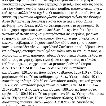
φουσκωτά εξογκώματα που ξεχωρίζουν μεταξύ τους από τις ραφές.
Τα εξογκώματα αυτά μπορεί να είναι ρόμβοι, τετραγωνάκια, ρίγες,
καθώς και πολλά άλλα σχέδια. Ο σκοπός του στιλ αυτού είναι να
σπάσει τη μονοτονία δημιουργώντας διάφορα σχέδια στο ύφασμα.
Αυτό βελτιώνει τη συνολική εικόνα του αντικειμένου. Δίνει
αίσθηση πολυτέλειας αλλά και λεπτομέρειας στο σχεδιασμό. Το
κύριο χαρακτηριστικό των καναπέδων, όμως, είναι ότι πέφτει η
αναπαυτική πλάτη τους και μετατρέπονται σε κρεβάτια, με έναν
εύχρηστο μηχανισμό «κλικ-κλακ». Και για να μην υπάρξει ποτέ
κανένα πρόβλημα, υπάρχουν επιπλέον πόδια που χρησιμεύουν
όταν οι καναπέδες γίνονται κρεβάτια! Συνέπεια αυτού, βέβαια, είναι
και η ύπαρξη αποθηκευτικού χώρου κάτω από το κάθισμά τους, ο
οποίος πάντα είναι χρήσιμος, ειδικά σε φοιτητικά σπίτια. Τέλος, τα
πόδια τους σε γκρι χρώμα, είναι ψηλά επιτρέποντας το εύκολο
καθάρισμα χωρίς να χρειαστεί να μετακινηθούν ολόκληροι.
ΔΙΑΣΤΑΣΕΙΣ: 2-ΘΕΣΙΟΣ--- 155x90x87 εκ. Διαστάσεις
καθίσματος: 120x55 εκ. Διαστάσεις κρεβατιού: 120x110 εκ. Ύψος
μπράτσων: 66 εκ. Ύψος καθίσματος: 43 εκ. Ύψος ποδιών: 10 εκ.
Διαστάσεις πλάτης: 120x50 εκ. Διαστάσεις αποθηκευτικού χώρου
107x68 εκ. Διαστάσεις μαξιλαριών: 40x40x13 εκ. 3-ΘΕΣΙΟΣ---
216x90x87 εκ. Διαστάσεις καθίσματος: 180x55 εκ. Διαστάσεις
κρεβατιού: 180x110 εκ. Ύψος μπράτσων: 66 εκ. Ύψος καθίσματος:
43 εκ. Ύψος ποδιών: 10 εκ. Διαστάσεις πλάτης: 180x50 εκ.
Διαστάσεις αποθηκευτικού χώρου Χ2: 82x68 εκ. Διαστάσεις