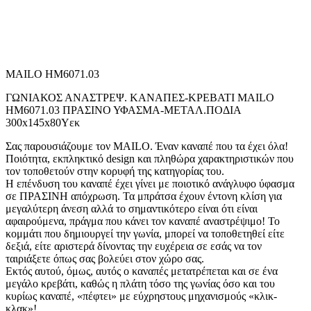
MAILO HM6071.03
ΓΩΝΙΑΚΟΣ ΑΝΑΣΤΡΕΨ. ΚΑΝΑΠΕΣ-ΚΡΕΒΑΤΙ MAILO
HM6071.03 ΠΡΑΣΙΝΟ ΥΦΑΣΜΑ-ΜΕΤΑΛ.ΠΟΔΙΑ
300x145x80Υεκ
Σας παρουσιάζουμε τον MAILO. Έναν καναπέ που τα έχει όλα!
Ποιότητα, εκπληκτικό design και πληθώρα χαρακτηριστικών που
τον τοποθετούν στην κορυφή της κατηγορίας του.
Η επένδυση του καναπέ έχει γίνει με ποιοτικό ανάγλυφο ύφασμα
σε ΠΡΑΣΙΝΗ απόχρωση. Τα μπράτσα έχουν έντονη κλίση για
μεγαλύτερη άνεση αλλά το σημαντικότερο είναι ότι είναι
αφαιρούμενα, πράγμα που κάνει τον καναπέ αναστρέψιμο! Το
κομμάτι που δημιουργεί την γωνία, μπορεί να τοποθετηθεί είτε
δεξιά, είτε αριστερά δίνοντας την ευχέρεια σε εσάς να τον
ταιριάξετε όπως σας βολεύει στον χώρο σας.
Εκτός αυτού, όμως, αυτός ο καναπές μετατρέπεται και σε ένα
μεγάλο κρεβάτι, καθώς η πλάτη τόσο της γωνίας όσο και του
κυρίως καναπέ, «πέφτει» με εύχρηστους μηχανισμούς «κλικ-
κλακ»!