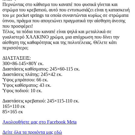
Περνώντας στο κάθισμα του καναπέ που φυσικά γίνεται και
στρώμα του κρεβατιού, αυτό που εντυπωσιάζει είναι η κατασκευή
του με pocket springs τα οποία συναντώνται κυρίως σε στρώματα
ύπνου, πράγμα που απογειώνει πραγματικά την αίσθηση άνεσης
που προσφέρει!
Τέλος, τα πόδια του καναπέ είναι ψηλά και μεταλλικά σε
γυαλιστερό ΧΑΛΚΙΝΟ χρώμα, μια απόχρωση που δίνει την
αίσθηση της καθαρότητας και της πολυτέλειας. Θέλετε κάτι
περισσότερο;
ΔΙΑΣΤΑΣΕΙΣ:
300×86-145×80Υ εκ.
Διαστάσεις καθίσματος: 245×60-115 εκ.
Διαστάσεις πλάτης: 245×42 εκ.
Ύψος μπράτσου: 66 εκ.
Ύψος καθίσματος: 43 εκ.
Ύψος πoδιού: 10 εκ.
Διαστάσεις κρεβατιού: 245×115-110 εκ.
165×110 εκ
85×165 εκ
Ακολουθήστε μας στο Facebook Meta
Δείτε όλα τα προιόντα μας εδώ