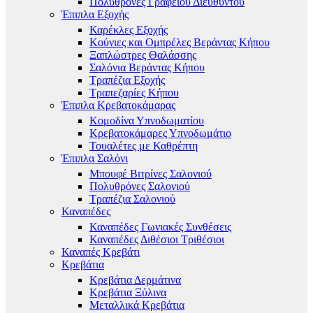
Πολυθρόνες Γραφείου Διευθυντού
Έπιπλα Εξοχής
Καρέκλες Εξοχής
Κούνιες και Ομπρέλες Βεράντας Κήπου
Ξαπλώστρες Θαλάσσης
Σαλόνια Βεράντας Κήπου
Τραπέζια Εξοχής
Τραπεζαρίες Κήπου
Έπιπλα Κρεβατοκάμαρας
Κομοδίνα Υπνοδωματίου
Κρεβατοκάμαρες Υπνοδωμάτιο
Τουαλέτες με Καθρέπτη
Έπιπλα Σαλόνι
Μπουφέ Βιτρίνες Σαλονιού
Πολυθρόνες Σαλονιού
Τραπέζια Σαλονιού
Καναπέδες
Καναπέδες Γωνιακές Συνθέσεις
Καναπέδες Διθέσιοι Τριθέσιοι
Καναπές Κρεβάτι
Κρεβάτια
Κρεβάτια Δερμάτινα
Κρεβάτια Ξύλινα
Μεταλλικά Κρεβάτια