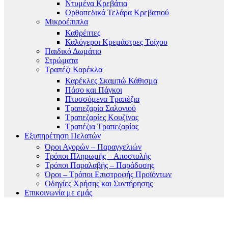
Ντυμένα Κρεβάτια
Ορθοπεδικά Τελάρα Κρεβατιού
Μικροέπιπλα
Καθρέπτες
Καλόγεροι Κρεμάστρες Τοίχου
Παιδικό Δωμάτιο
Στρώματα
Τραπέζι Καρέκλα
Καρέκλες Σκαμπώ Κάθισμα
Πάσο και Πάγκοι
Πτυσσόμενα Τραπέζια
Τραπεζαρία Σαλονιού
Τραπεζαρίες Κουζίνας
Τραπέζια Τραπεζαρίας
Εξυπηρέτηση Πελατών
Όροι Αγορών – Παραγγελιών
Τρόποι Πληρωμής – Αποστολής
Τρόποι Παραλαβής – Παράδοσης
Όροι – Τρόποι Επιστροφής Προϊόντων
Οδηγίες Χρήσης και Συντήρησης
Επικοινωνία με εμάς