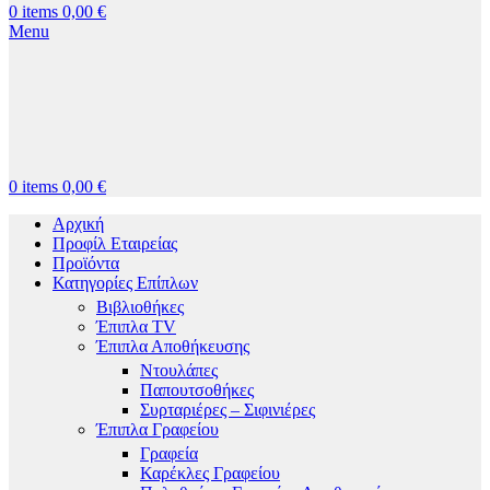
0
items
0,00
€
Menu
0
items
0,00
€
Αρχική
Προφίλ Εταιρείας
Προϊόντα
Κατηγορίες Επίπλων
Βιβλιοθήκες
Έπιπλα TV
Έπιπλα Αποθήκευσης
Ντουλάπες
Παπουτσοθήκες
Συρταριέρες – Σιφινιέρες
Έπιπλα Γραφείου
Γραφεία
Καρέκλες Γραφείου