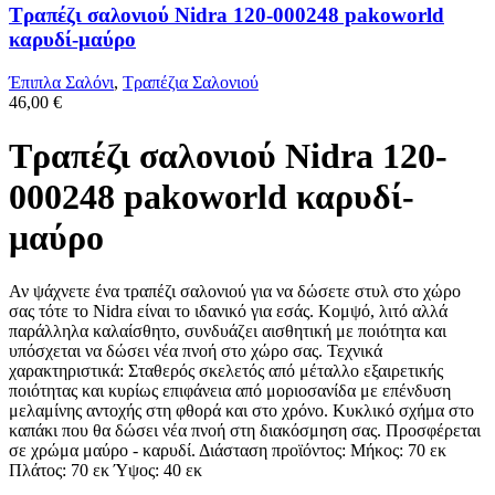
Τραπέζι σαλονιού Nidra 120-000248 pakoworld
καρυδί-μαύρο
Έπιπλα Σαλόνι
,
Τραπέζια Σαλονιού
46,00
€
Τραπέζι σαλονιού Nidra 120-
000248 pakoworld καρυδί-
μαύρο
Αν ψάχνετε ένα τραπέζι σαλονιού για να δώσετε στυλ στο χώρο
σας τότε το Nidra είναι τo ιδανικό για εσάς. Κομψό, λιτό αλλά
παράλληλα καλαίσθητo, συνδυάζει αισθητική με ποιότητα και
υπόσχεται να δώσει νέα πνοή στο χώρο σας. Τεχνικά
χαρακτηριστικά: Σταθερός σκελετός από μέταλλο εξαιρετικής
ποιότητας και κυρίως επιφάνεια από μοριοσανίδα με επένδυση
μελαμίνης αντοχής στη φθορά και στο χρόνο. Κυκλικό σχήμα στο
καπάκι που θα δώσει νέα πνοή στη διακόσμηση σας. Προσφέρεται
σε χρώμα μαύρο - καρυδί. Διάσταση προϊόντος: Μήκος: 70 εκ
Πλάτος: 70 εκ Ύψος: 40 εκ