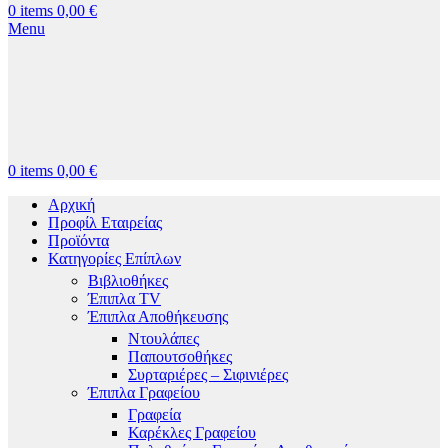
0
items
0,00
€
Menu
0
items
0,00
€
Αρχική
Προφίλ Εταιρείας
Προϊόντα
Κατηγορίες Επίπλων
Βιβλιοθήκες
Έπιπλα TV
Έπιπλα Αποθήκευσης
Ντουλάπες
Παπουτσοθήκες
Συρταριέρες – Σιφινιέρες
Έπιπλα Γραφείου
Γραφεία
Καρέκλες Γραφείου