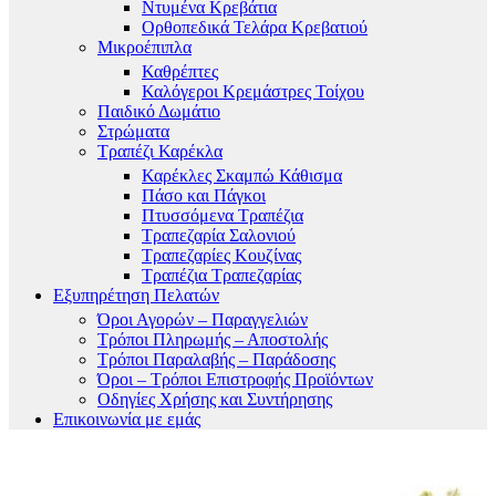
Ντυμένα Κρεβάτια
Ορθοπεδικά Τελάρα Κρεβατιού
Μικροέπιπλα
Καθρέπτες
Καλόγεροι Κρεμάστρες Τοίχου
Παιδικό Δωμάτιο
Στρώματα
Τραπέζι Καρέκλα
Καρέκλες Σκαμπώ Κάθισμα
Πάσο και Πάγκοι
Πτυσσόμενα Τραπέζια
Τραπεζαρία Σαλονιού
Τραπεζαρίες Κουζίνας
Τραπέζια Τραπεζαρίας
Εξυπηρέτηση Πελατών
Όροι Αγορών – Παραγγελιών
Τρόποι Πληρωμής – Αποστολής
Τρόποι Παραλαβής – Παράδοσης
Όροι – Τρόποι Επιστροφής Προϊόντων
Οδηγίες Χρήσης και Συντήρησης
Επικοινωνία με εμάς