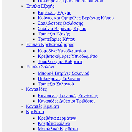
Πολυθρόνες Γραφείου Διευθυντού
Έπιπλα Εξοχής
Καρέκλες Εξοχής
Κούνιες και Ομπρέλες Βεράντας Κήπου
Ξαπλώστρες Θαλάσσης
Σαλόνια Βεράντας Κήπου
Τραπέζια Εξοχής
Τραπεζαρίες Κήπου
Έπιπλα Κρεβατοκάμαρας
Κομοδίνα Υπνοδωματίου
Κρεβατοκάμαρες Υπνοδωμάτιο
Τουαλέτες με Καθρέπτη
Έπιπλα Σαλόνι
Μπουφέ Βιτρίνες Σαλονιού
Πολυθρόνες Σαλονιού
Τραπέζια Σαλονιού
Καναπέδες
Καναπέδες Γωνιακές Συνθέσεις
Καναπέδες Διθέσιοι Τριθέσιοι
Καναπές Κρεβάτι
Κρεβάτια
Κρεβάτια Δερμάτινα
Κρεβάτια Ξύλινα
Μεταλλικά Κρεβάτια