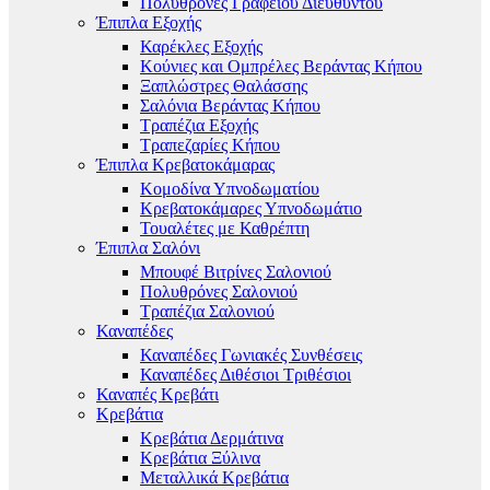
Πολυθρόνες Γραφείου Διευθυντού
Έπιπλα Εξοχής
Καρέκλες Εξοχής
Κούνιες και Ομπρέλες Βεράντας Κήπου
Ξαπλώστρες Θαλάσσης
Σαλόνια Βεράντας Κήπου
Τραπέζια Εξοχής
Τραπεζαρίες Κήπου
Έπιπλα Κρεβατοκάμαρας
Κομοδίνα Υπνοδωματίου
Κρεβατοκάμαρες Υπνοδωμάτιο
Τουαλέτες με Καθρέπτη
Έπιπλα Σαλόνι
Μπουφέ Βιτρίνες Σαλονιού
Πολυθρόνες Σαλονιού
Τραπέζια Σαλονιού
Καναπέδες
Καναπέδες Γωνιακές Συνθέσεις
Καναπέδες Διθέσιοι Τριθέσιοι
Καναπές Κρεβάτι
Κρεβάτια
Κρεβάτια Δερμάτινα
Κρεβάτια Ξύλινα
Μεταλλικά Κρεβάτια