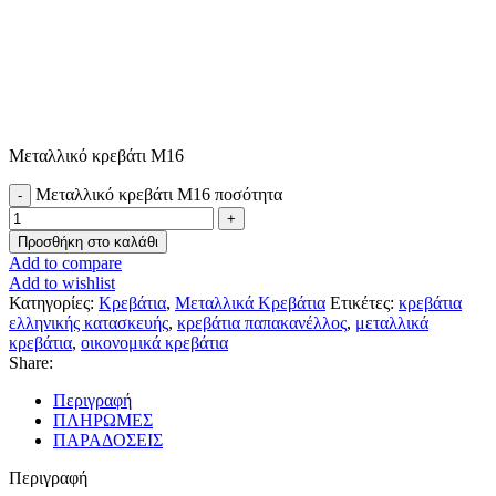
Μεταλλικό κρεβάτι Μ16
Μεταλλικό κρεβάτι Μ16 ποσότητα
Προσθήκη στο καλάθι
Add to compare
Add to wishlist
Κατηγορίες:
Κρεβάτια
,
Μεταλλικά Κρεβάτια
Ετικέτες:
κρεβάτια
ελληνικής κατασκευής
,
κρεβάτια παπακανέλλος
,
μεταλλικά
κρεβάτια
,
οικονομικά κρεβάτια
Share:
Περιγραφή
ΠΛΗΡΩΜΕΣ
ΠΑΡΑΔΟΣΕΙΣ
Περιγραφή