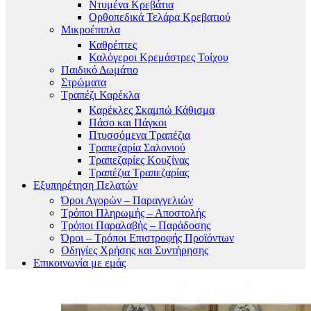
Ντυμένα Κρεβάτια
Ορθοπεδικά Τελάρα Κρεβατιού
Μικροέπιπλα
Καθρέπτες
Καλόγεροι Κρεμάστρες Τοίχου
Παιδικό Δωμάτιο
Στρώματα
Τραπέζι Καρέκλα
Καρέκλες Σκαμπώ Κάθισμα
Πάσο και Πάγκοι
Πτυσσόμενα Τραπέζια
Τραπεζαρία Σαλονιού
Τραπεζαρίες Κουζίνας
Τραπέζια Τραπεζαρίας
Εξυπηρέτηση Πελατών
Όροι Αγορών – Παραγγελιών
Τρόποι Πληρωμής – Αποστολής
Τρόποι Παραλαβής – Παράδοσης
Όροι – Τρόποι Επιστροφής Προϊόντων
Οδηγίες Χρήσης και Συντήρησης
Επικοινωνία με εμάς