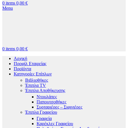
0
items
0,00
€
Menu
0
items
0,00
€
Αρχική
Προφίλ Εταιρείας
Προϊόντα
Κατηγορίες Επίπλων
Βιβλιοθήκες
Έπιπλα TV
Έπιπλα Αποθήκευσης
Ντουλάπες
Παπουτσοθήκες
Συρταριέρες – Σιφινιέρες
Έπιπλα Γραφείου
Γραφεία
Καρέκλες Γραφείου