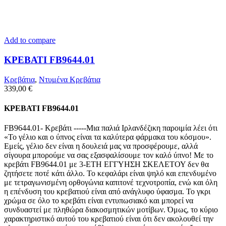
Add to compare
ΚΡΕΒΑΤΙ FB9644.01
Κρεβάτια
,
Ντυμένα Κρεβάτια
339,00
€
ΚΡΕΒΑΤΙ FB9644.01
FB9644.01- Κρεβάτι -----Μια παλιά Ιρλανδέζικη παροιμία λέει ότι
«Το γέλιο και ο ύπνος είναι τα καλύτερα φάρμακα του κόσμου».
Εμείς, γέλιο δεν είναι η δουλειά μας να προσφέρουμε, αλλά
σίγουρα μπορούμε να σας εξασφαλίσουμε τον καλό ύπνο! Με το
κρεβάτι FB9644.01 με 3-ΕΤΗ ΕΓΓΥΗΣΗ ΣΚΕΛΕΤΟΥ δεν θα
ζητήσετε ποτέ κάτι άλλο. Το κεφαλάρι είναι ψηλό και επενδυμένο
με τετραγωνισμένη ορθογώνια καπιτονέ τεχνοτροπία, ενώ και όλη
η επένδυση του κρεβατιού είναι από ανάγλυφο ύφασμα. Το γκρι
χρώμα σε όλο το κρεβάτι είναι εντυπωσιακό και μπορεί να
συνδυαστεί με πληθώρα διακοσμητικών μοτίβων. Όμως, το κύριο
χαρακτηριστικό αυτού του κρεβατιού είναι ότι δεν ακολουθεί την