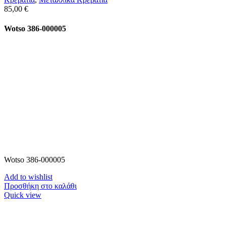
85,00
€
Wotso 386-000005
Wotso 386-000005
Add to wishlist
Προσθήκη στο καλάθι
Quick view