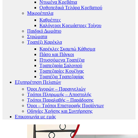
Ντυμένα Κρεβάτια
Ορθοπεδικά Τελάρα Κρεβατιού
Μικροέπιπλα
Καθρέπτες
Καλόγεροι Κρεμάστρες Τοίχου
Παιδικό Δωμάτιο
Στρώματα
Τραπέζι Καρέκλα
Καρέκλες Σκαμπώ Κάθισμα
Πάσο και Πάγκοι
Πτυσσόμενα Τραπέζια
Τραπεζαρία Σαλονιού
Τραπεζαρίες Κουζίνας
Τραπέζια Τραπεζαρίας
Εξυπηρέτηση Πελατών
Όροι Αγορών – Παραγγελιών
Τρόποι Πληρωμής – Αποστολής
Τρόποι Παραλαβής – Παράδοσης
Όροι – Τρόποι Επιστροφής Προϊόντων
Οδηγίες Χρήσης και Συντήρησης
Επικοινωνία με εμάς