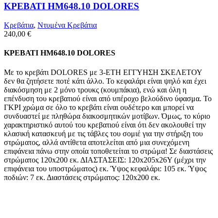
ΚΡΕΒΑΤΙ HM648.10 DOLORES
Κρεβάτια
,
Ντυμένα Κρεβάτια
240,00
€
ΚΡΕΒΑΤΙ HM648.10 DOLORES
Με το κρεβάτι DOLORES με 3-ΕΤΗ ΕΓΓΥΗΣΗ ΣΚΕΛΕΤΟΥ
δεν θα ζητήσετε ποτέ κάτι άλλο. Το κεφαλάρι είναι ψηλό και έχει
διακόσμηση με 2 μόνο τρουκς (κουμπάκια), ενώ και όλη η
επένδυση του κρεβατιού είναι από υπέροχο βελούδινο ύφασμα. Το
ΓΚΡΙ χρώμα σε όλο το κρεβάτι είναι ουδέτερο και μπορεί να
συνδυαστεί με πληθώρα διακοσμητικών μοτίβων. Όμως, το κύριο
χαρακτηριστικό αυτού του κρεβατιού είναι ότι δεν ακολουθεί την
κλασική κατασκευή με τις τάβλες του σομιέ για την στήριξη του
στρώματος, αλλά αντίθετα αποτελείται από μια συνεχόμενη
επιφάνεια πάνω στην οποία τοποθετείται το στρώμα! Σε διαστάσεις
στρώματος 120x200 εκ. ΔΙΑΣΤΑΣΕΙΣ: 120x205x26Υ (μέχρι την
επιφάνεια του υποστρώματος) εκ. Ύψος κεφαλάρι: 105 εκ. Ύψος
ποδιών: 7 εκ. Διαστάσεις στρώματος: 120x200 εκ.