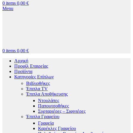
0
items
0,00
€
Menu
0
items
0,00
€
Αρχική
Προφίλ Εταιρείας
Προϊόντα
Κατηγορίες Επίπλων
Βιβλιοθήκες
Έπιπλα TV
Έπιπλα Αποθήκευσης
Ντουλάπες
Παπουτσοθήκες
Συρταριέρες – Σιφινιέρες
Έπιπλα Γραφείου
Γραφεία
Καρέκλες Γραφείου