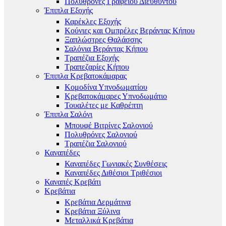
Πολυθρόνες Γραφείου Διευθυντού
Έπιπλα Εξοχής
Καρέκλες Εξοχής
Κούνιες και Ομπρέλες Βεράντας Κήπου
Ξαπλώστρες Θαλάσσης
Σαλόνια Βεράντας Κήπου
Τραπέζια Εξοχής
Τραπεζαρίες Κήπου
Έπιπλα Κρεβατοκάμαρας
Κομοδίνα Υπνοδωματίου
Κρεβατοκάμαρες Υπνοδωμάτιο
Τουαλέτες με Καθρέπτη
Έπιπλα Σαλόνι
Μπουφέ Βιτρίνες Σαλονιού
Πολυθρόνες Σαλονιού
Τραπέζια Σαλονιού
Καναπέδες
Καναπέδες Γωνιακές Συνθέσεις
Καναπέδες Διθέσιοι Τριθέσιοι
Καναπές Κρεβάτι
Κρεβάτια
Κρεβάτια Δερμάτινα
Κρεβάτια Ξύλινα
Μεταλλικά Κρεβάτια