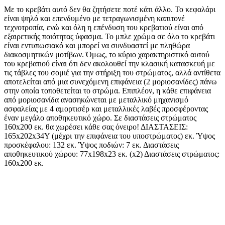
Με το κρεβάτι αυτό δεν θα ζητήσετε ποτέ κάτι άλλο. Το κεφαλάρι
είναι ψηλό και επενδυμένο με τετραγωνισμένη καπιτονέ
τεχνοτροπία, ενώ και όλη η επένδυση του κρεβατιού είναι από
εξαιρετικής ποιότητας ύφασμα. Το μπλε χρώμα σε όλο το κρεβάτι
είναι εντυπωσιακό και μπορεί να συνδυαστεί με πληθώρα
διακοσμητικών μοτίβων. Όμως, το κύριο χαρακτηριστικό αυτού
του κρεβατιού είναι ότι δεν ακολουθεί την κλασική κατασκευή με
τις τάβλες του σομιέ για την στήριξη του στρώματος, αλλά αντίθετα
αποτελείται από μια συνεχόμενη επιφάνεια (2 μοριοσανίδες) πάνω
στην οποία τοποθετείται το στρώμα. Επιπλέον, η κάθε επιφάνεια
από μοριοσανίδα ανασηκώνεται με μεταλλικό μηχανισμό
ασφαλείας με 4 αμορτισέρ και μεταλλικές λαβές προσφέροντας
έναν μεγάλο αποθηκευτικό χώρο. Σε διαστάσεις στρώματος
160x200 εκ. θα χωρέσει κάθε σας όνειρο! ΔΙΑΣΤΑΣΕΙΣ:
165x202x34Υ (μέχρι την επιφάνεια του υποστρώματος) εκ. Ύψος
προσκέφαλου: 132 εκ. Ύψος ποδιών: 7 εκ. Διαστάσεις
αποθηκευτικού χώρου: 77x198x23 εκ. (x2) Διαστάσεις στρώματος:
160x200 εκ.