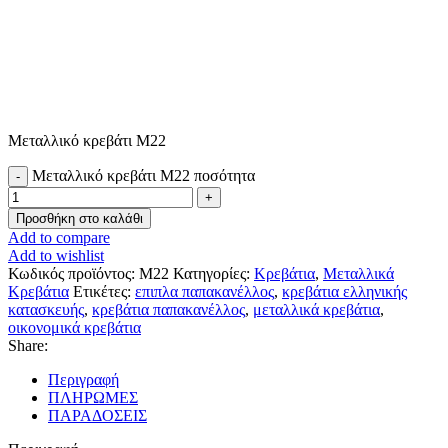
Μεταλλικό κρεβάτι Μ22
Μεταλλικό κρεβάτι Μ22 ποσότητα
Προσθήκη στο καλάθι
Add to compare
Add to wishlist
Κωδικός προϊόντος:
Μ22
Κατηγορίες:
Κρεβάτια
,
Μεταλλικά
Κρεβάτια
Ετικέτες:
επιπλα παπακανέλλος
,
κρεβάτια ελληνικής
κατασκευής
,
κρεβάτια παπακανέλλος
,
μεταλλικά κρεβάτια
,
οικονομικά κρεβάτια
Share:
Περιγραφή
ΠΛΗΡΩΜΕΣ
ΠΑΡΑΔΟΣΕΙΣ