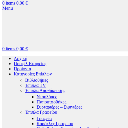
0
items
0,00
€
Menu
0
items
0,00
€
Αρχική
Προφίλ Εταιρείας
Προϊόντα
Κατηγορίες Επίπλων
Βιβλιοθήκες
Έπιπλα TV
Έπιπλα Αποθήκευσης
Ντουλάπες
Παπουτσοθήκες
Συρταριέρες – Σιφινιέρες
Έπιπλα Γραφείου
Γραφεία
Καρέκλες Γραφείου