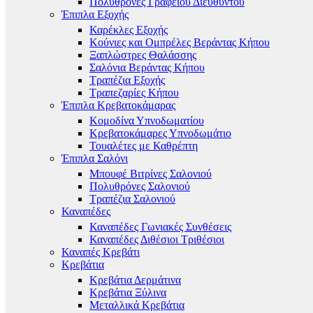
Πολυθρόνες Γραφείου Διευθυντού
Έπιπλα Εξοχής
Καρέκλες Εξοχής
Κούνιες και Ομπρέλες Βεράντας Κήπου
Ξαπλώστρες Θαλάσσης
Σαλόνια Βεράντας Κήπου
Τραπέζια Εξοχής
Τραπεζαρίες Κήπου
Έπιπλα Κρεβατοκάμαρας
Κομοδίνα Υπνοδωματίου
Κρεβατοκάμαρες Υπνοδωμάτιο
Τουαλέτες με Καθρέπτη
Έπιπλα Σαλόνι
Μπουφέ Βιτρίνες Σαλονιού
Πολυθρόνες Σαλονιού
Τραπέζια Σαλονιού
Καναπέδες
Καναπέδες Γωνιακές Συνθέσεις
Καναπέδες Διθέσιοι Τριθέσιοι
Καναπές Κρεβάτι
Κρεβάτια
Κρεβάτια Δερμάτινα
Κρεβάτια Ξύλινα
Μεταλλικά Κρεβάτια