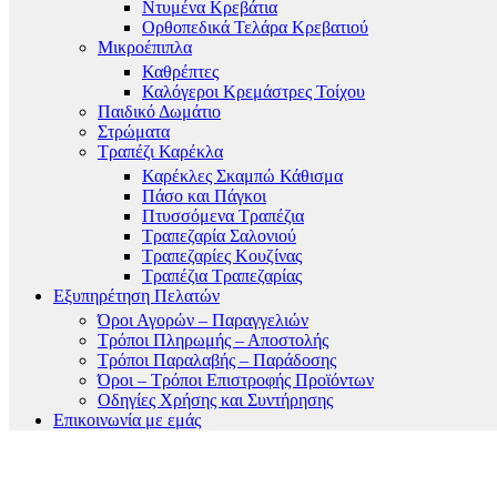
Ντυμένα Κρεβάτια
Ορθοπεδικά Τελάρα Κρεβατιού
Μικροέπιπλα
Καθρέπτες
Καλόγεροι Κρεμάστρες Τοίχου
Παιδικό Δωμάτιο
Στρώματα
Τραπέζι Καρέκλα
Καρέκλες Σκαμπώ Κάθισμα
Πάσο και Πάγκοι
Πτυσσόμενα Τραπέζια
Τραπεζαρία Σαλονιού
Τραπεζαρίες Κουζίνας
Τραπέζια Τραπεζαρίας
Εξυπηρέτηση Πελατών
Όροι Αγορών – Παραγγελιών
Τρόποι Πληρωμής – Αποστολής
Τρόποι Παραλαβής – Παράδοσης
Όροι – Τρόποι Επιστροφής Προϊόντων
Οδηγίες Χρήσης και Συντήρησης
Επικοινωνία με εμάς