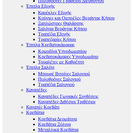
Πολυθρόνες Γραφείου Διευθυντού
Έπιπλα Εξοχής
Καρέκλες Εξοχής
Κούνιες και Ομπρέλες Βεράντας Κήπου
Ξαπλώστρες Θαλάσσης
Σαλόνια Βεράντας Κήπου
Τραπέζια Εξοχής
Τραπεζαρίες Κήπου
Έπιπλα Κρεβατοκάμαρας
Κομοδίνα Υπνοδωματίου
Κρεβατοκάμαρες Υπνοδωμάτιο
Τουαλέτες με Καθρέπτη
Έπιπλα Σαλόνι
Μπουφέ Βιτρίνες Σαλονιού
Πολυθρόνες Σαλονιού
Τραπέζια Σαλονιού
Καναπέδες
Καναπέδες Γωνιακές Συνθέσεις
Καναπέδες Διθέσιοι Τριθέσιοι
Καναπές Κρεβάτι
Κρεβάτια
Κρεβάτια Δερμάτινα
Κρεβάτια Ξύλινα
Μεταλλικά Κρεβάτια