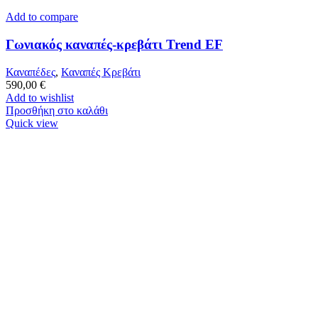
Add to compare
Γωνιακός καναπές-κρεβάτι Trend EF
Καναπέδες
,
Καναπές Κρεβάτι
590,00
€
Add to wishlist
Προσθήκη στο καλάθι
Quick view