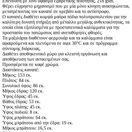
Επένδυση με λινό ύφασμα εξαιρετικής ποιότητας, 218 gsm.
Φέρει εύχρηστο μηχανισμό που με μία μόνο κίνηση ανασηκώνεται,
μετατρέποντας τον καναπέ σε κρεβάτι και το αντίστροφο.
Ο καναπές διαθέτει κομψά μαύρα πόδια πολυπροπυλενίου για την
καλύτερη δυνατή στήριξη από μέταλλο μεγάλης ανθεκτικότητας, τα
οποία είναι εξοπλισμένα με προστατευτικά καλύμματα για την
προστασία του πατώματος από ανεπιθύμητες φθορές.
Τα μαξιλάρια διαθέτουν φερμουάρ και τα καλύμματα είναι
αφαιρούμενα και πλενόμενα σε max 30°C και σε πρόγραμμα
σύντομης διάρκειας.
Διαθέτει αποθηκευτικό χώρο για κλειστή οργάνωση και
αποθήκευση των αντικειμένων σας.
Προσφέρεται σε καφέ χρώμα.
Διαστάσεις καναπέ:
Μήκος: 153 εκ.
Πλάτος: 84 εκ.
Συνολικό ύψος: 86 εκ.
Μήκος έδρας: 120 εκ.
Ύψος έδρας: 45 εκ.
Βάθος έδρας: 53 εκ.
Ύψος πλάτης: 45 εκ.
Ύψος ποδιού: 8 εκ.
Ύψος μπράτσου: 64 εκ.
Ύψος μπράτσου από την έδρα: 19 εκ.
Μήκος μπράτσου: 16,5 εκ.