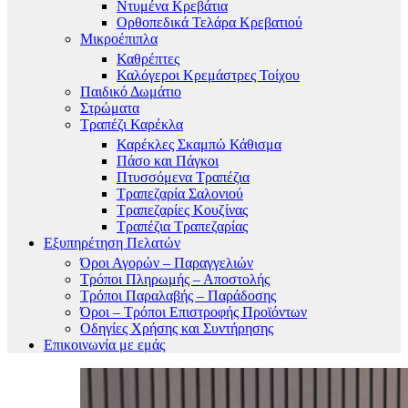
Ντυμένα Κρεβάτια
Ορθοπεδικά Τελάρα Κρεβατιού
Μικροέπιπλα
Καθρέπτες
Καλόγεροι Κρεμάστρες Τοίχου
Παιδικό Δωμάτιο
Στρώματα
Τραπέζι Καρέκλα
Καρέκλες Σκαμπώ Κάθισμα
Πάσο και Πάγκοι
Πτυσσόμενα Τραπέζια
Τραπεζαρία Σαλονιού
Τραπεζαρίες Κουζίνας
Τραπέζια Τραπεζαρίας
Εξυπηρέτηση Πελατών
Όροι Αγορών – Παραγγελιών
Τρόποι Πληρωμής – Αποστολής
Τρόποι Παραλαβής – Παράδοσης
Όροι – Τρόποι Επιστροφής Προϊόντων
Οδηγίες Χρήσης και Συντήρησης
Επικοινωνία με εμάς