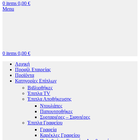
0
items
0,00
€
Menu
0
items
0,00
€
Αρχική
Προφίλ Εταιρείας
Προϊόντα
Κατηγορίες Επίπλων
Βιβλιοθήκες
Έπιπλα TV
Έπιπλα Αποθήκευσης
Ντουλάπες
Παπουτσοθήκες
Συρταριέρες – Σιφινιέρες
Έπιπλα Γραφείου
Γραφεία
Καρέκλες Γραφείου