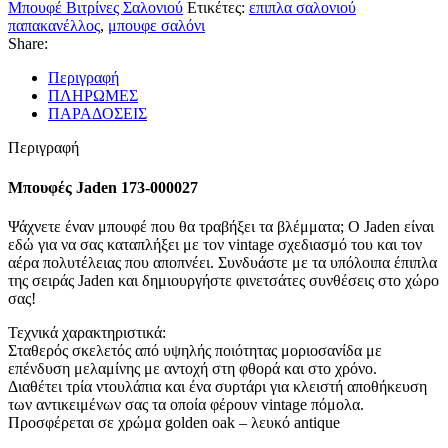
Μπουφέ Βιτρίνες Σαλονιού
Ετικέτες:
επιπλα σαλονιού
παπακανέλλος
,
μπουφε σαλόνι
Share:
Περιγραφή
ΠΛΗΡΩΜΕΣ
ΠΑΡΑΔΟΣΕΙΣ
Περιγραφή
Μπουφές Jaden 173-000027
Ψάχνετε έναν μπουφέ που θα τραβήξει τα βλέμματα; Ο Jaden είναι
εδώ για να σας καταπλήξει με τον vintage σχεδιασμό του και τον
αέρα πολυτέλειας που αποπνέει. Συνδυάστε με τα υπόλοιπα έπιπλα
της σειράς Jaden και δημιουργήστε φινετσάτες συνθέσεις στο χώρο
σας!
Τεχνικά χαρακτηριστικά:
Σταθερός σκελετός από υψηλής ποιότητας μοριοσανίδα με
επένδυση μελαμίνης με αντοχή στη φθορά και στο χρόνο.
Διαθέτει τρία ντουλάπια και ένα συρτάρι για κλειστή αποθήκευση
των αντικειμένων σας τα οποία φέρουν vintage πόμολα.
Προσφέρεται σε χρώμα golden oak – λευκό antique