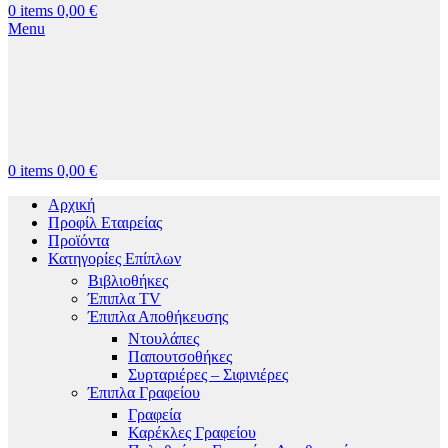
0
items
0,00
€
Menu
0
items
0,00
€
Αρχική
Προφίλ Εταιρείας
Προϊόντα
Κατηγορίες Επίπλων
Βιβλιοθήκες
Έπιπλα TV
Έπιπλα Αποθήκευσης
Ντουλάπες
Παπουτσοθήκες
Συρταριέρες – Σιφινιέρες
Έπιπλα Γραφείου
Γραφεία
Καρέκλες Γραφείου