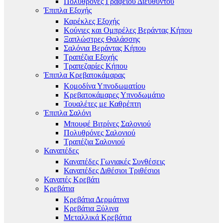
Πολυθρόνες Γραφείου Διευθυντού
Έπιπλα Εξοχής
Καρέκλες Εξοχής
Κούνιες και Ομπρέλες Βεράντας Κήπου
Ξαπλώστρες Θαλάσσης
Σαλόνια Βεράντας Κήπου
Τραπέζια Εξοχής
Τραπεζαρίες Κήπου
Έπιπλα Κρεβατοκάμαρας
Κομοδίνα Υπνοδωματίου
Κρεβατοκάμαρες Υπνοδωμάτιο
Τουαλέτες με Καθρέπτη
Έπιπλα Σαλόνι
Μπουφέ Βιτρίνες Σαλονιού
Πολυθρόνες Σαλονιού
Τραπέζια Σαλονιού
Καναπέδες
Καναπέδες Γωνιακές Συνθέσεις
Καναπέδες Διθέσιοι Τριθέσιοι
Καναπές Κρεβάτι
Κρεβάτια
Κρεβάτια Δερμάτινα
Κρεβάτια Ξύλινα
Μεταλλικά Κρεβάτια