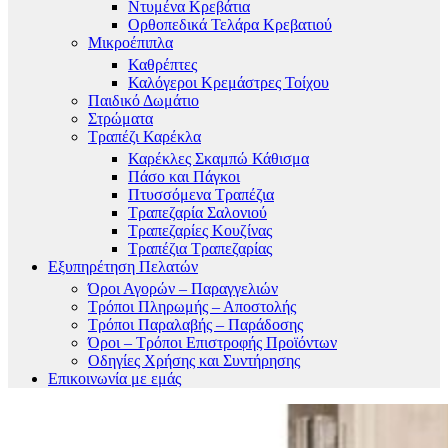
Ντυμένα Κρεβάτια
Ορθοπεδικά Τελάρα Κρεβατιού
Μικροέπιπλα
Καθρέπτες
Καλόγεροι Κρεμάστρες Τοίχου
Παιδικό Δωμάτιο
Στρώματα
Τραπέζι Καρέκλα
Καρέκλες Σκαμπώ Κάθισμα
Πάσο και Πάγκοι
Πτυσσόμενα Τραπέζια
Τραπεζαρία Σαλονιού
Τραπεζαρίες Κουζίνας
Τραπέζια Τραπεζαρίας
Εξυπηρέτηση Πελατών
Όροι Αγορών – Παραγγελιών
Τρόποι Πληρωμής – Αποστολής
Τρόποι Παραλαβής – Παράδοσης
Όροι – Τρόποι Επιστροφής Προϊόντων
Οδηγίες Χρήσης και Συντήρησης
Επικοινωνία με εμάς